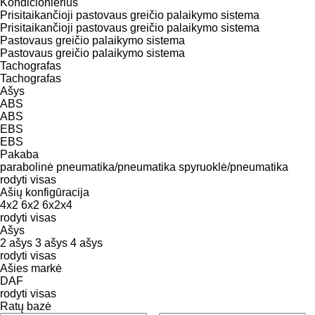
Kondicionierius
Prisitaikančioji pastovaus greičio palaikymo sistema
Prisitaikančioji pastovaus greičio palaikymo sistema
Pastovaus greičio palaikymo sistema
Pastovaus greičio palaikymo sistema
Tachografas
Tachografas
Ašys
ABS
ABS
EBS
EBS
Pakaba
parabolinė
pneumatika/pneumatika
spyruoklė/pneumatika
rodyti visas
Ašių konfigūracija
4x2
6x2
6x2x4
rodyti visas
Ašys
2 ašys
3 ašys
4 ašys
rodyti visas
Ašies markė
DAF
rodyti visas
Ratų bazė