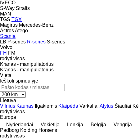
IVECO
S-Way
Stralis
MAN
TGS
TGX
Magirus
Mercedes-Benz
Actros
Atego
Scania
LB
P-series
R-series
S-series
Volvo
FH
FM
rodyti visas
Kranas - manipuliatorius
Kranas - manipuliatorius
Vieta
Ieškoti spindulyje
Lietuva
Vilnius
Kaunas
Ilgakiemis
Klaipėda
Varkaliai
Alytus
Šiauliai
Kė
rodyti visas
Europa
Nyderlandai
Vokietija
Lenkija
Belgija
Vengrija
Padborg
Kolding
Horsens
rodyti visas