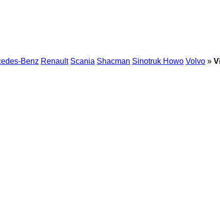
cedes-Benz
Renault
Scania
Shacman
Sinotruk Howo
Volvo
»
V