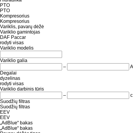
PTO
PTO
Kompresorius
Kompresorius
Variklis, pavarų dėžė
Variklio gamintojas
DAF
Paccar
rodyti visas
Variklio modelis
Variklio galia
–
Degalai
dyzelinas
rodyti visas
Variklio darbinis tūris
–
c
Suodžių filtras
Suodžių filtras
EEV
EEV
„AdBlue“ bakas
„AdBlue“ bakas