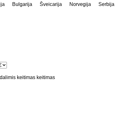
ija
Bulgarija
Šveicarija
Norvegija
Serbija
 dalimis
keitimas
keitimas