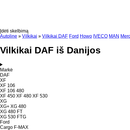
Įdėti skelbimą
Autoline
»
Vilkikai
»
Vilkikai DAF
Ford
Howo
IVECO
MAN
Mer
Vilkikai DAF iš Danijos
Markė
DAF
XF
XF 106
XF 106 480
XF 450
XF 480
XF 530
XG
XG+
XG 480
XG 480 FT
XG 530 FTG
Ford
Cargo
F-MAX