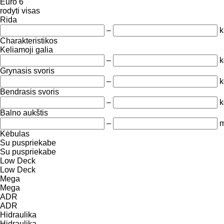
Euro 6
rodyti visas
Rida
–
Charakteristikos
Keliamoji galia
–
k
Grynasis svoris
–
k
Bendrasis svoris
–
k
Balno aukštis
–
Kėbulas
Su puspriekabe
Su puspriekabe
Low Deck
Low Deck
Mega
Mega
ADR
ADR
Hidraulika
Hidraulika