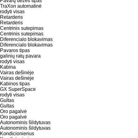
Pavarų dėžės tipas
TraXon
automatinė
rodyti visas
Retarderis
Retarderis
Centrinis sutepimas
Centrinis sutepimas
Diferencialo blokavimas
Diferencialo blokavimas
Pavaros tipas
galinių ratų pavara
rodyti visas
Kabina
Vairas dešinėje
Vairas dešinėje
Kabinos tipas
GX
SuperSpace
rodyti visas
Gultas
Gultas
Oro pagalvė
Oro pagalvė
Autonominis šildytuvas
Autonominis šildytuvas
Kondicionierius