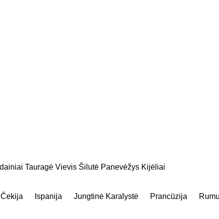
dainiai
Tauragė
Vievis
Šilutė
Panevėžys
Kijėliai
Čekija
Ispanija
Jungtinė Karalystė
Prancūzija
Rumu