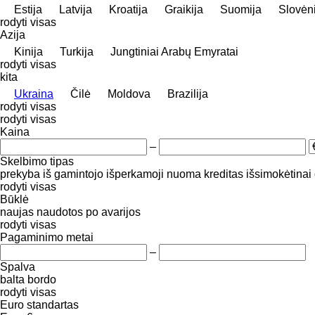
Estija
Latvija
Kroatija
Graikija
Suomija
Slovėn
rodyti visas
Azija
Kinija
Turkija
Jungtiniai Arabų Emyratai
rodyti visas
kita
Ukraina
Čilė
Moldova
Brazilija
rodyti visas
rodyti visas
Kaina
–
Skelbimo tipas
prekyba
iš gamintojo
išperkamoji nuoma
kreditas
išsimokėtinai
rodyti visas
Būklė
naujas
naudotos
po avarijos
rodyti visas
Pagaminimo metai
–
Spalva
balta
bordo
rodyti visas
Euro standartas