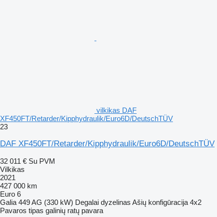
vilkikas DAF
XF450FT/Retarder/Kipphydraulik/Euro6D/DeutschTÜV
23
DAF XF450FT/Retarder/Kipphydraulik/Euro6D/DeutschTÜV
32 011 €
Su PVM
Vilkikas
2021
427 000 km
Euro 6
Galia
449 AG (330 kW)
Degalai
dyzelinas
Ašių konfigūracija
4x2
Pavaros tipas
galinių ratų pavara