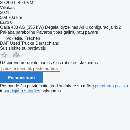
30 200 €
Be PVM
Vilkikas
2021
508 703 km
Euro 6
Galia
483 AG (355 kW)
Degalai
dyzelinas
Ašių konfigūracija
4x2
Pakaba
parabolinė
Pavaros tipas
galinių ratų pavara
Vokietija, Frechen
DAF Used Trucks Deutschland
Susisiekite su pardavėju
Užsiprenumeruokite naujus šios rubrikos skelbimus
Prenumeruoti
Paspaudę čia patvirtinsite, kad sutinkate su mūsų
privatumo politika
ir
naudojimo sutarties
sąlygomis.