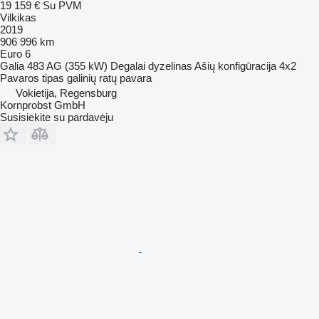
19 159 €
Su PVM
Vilkikas
2019
906 996 km
Euro 6
Galia
483 AG (355 kW)
Degalai
dyzelinas
Ašių konfigūracija
4x2
Pavaros tipas
galinių ratų pavara
Vokietija, Regensburg
Kornprobst GmbH
Susisiekite su pardavėju