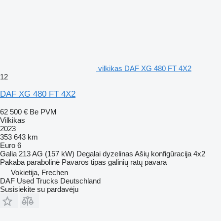
vilkikas DAF XG 480 FT 4X2
12
DAF XG 480 FT 4X2
62 500 €
Be PVM
Vilkikas
2023
353 643 km
Euro 6
Galia
213 AG (157 kW)
Degalai
dyzelinas
Ašių konfigūracija
4x2
Pakaba
parabolinė
Pavaros tipas
galinių ratų pavara
Vokietija, Frechen
DAF Used Trucks Deutschland
Susisiekite su pardavėju