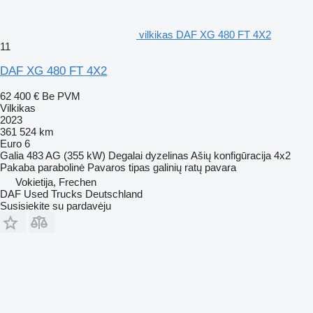
vilkikas DAF XG 480 FT 4X2
11
DAF XG 480 FT 4X2
62 400 €
Be PVM
Vilkikas
2023
361 524 km
Euro 6
Galia
483 AG (355 kW)
Degalai
dyzelinas
Ašių konfigūracija
4x2
Pakaba
parabolinė
Pavaros tipas
galinių ratų pavara
Vokietija, Frechen
DAF Used Trucks Deutschland
Susisiekite su pardavėju