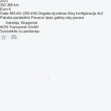
2022
352 366 km
Euro 6
Galia
483 AG (355 kW)
Degalai
dyzelinas
Ašių konfigūracija
4x2
Pakaba
parabolinė
Pavaros tipas
galinių ratų pavara
Vokietija, Wuppertal
AON-Transporte GmbH
Susisiekite su pardavėju