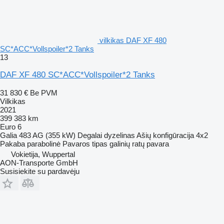
vilkikas DAF XF 480
SC*ACC*Vollspoiler*2 Tanks
13
DAF XF 480 SC*ACC*Vollspoiler*2 Tanks
31 830 €
Be PVM
Vilkikas
2021
399 383 km
Euro 6
Galia
483 AG (355 kW)
Degalai
dyzelinas
Ašių konfigūracija
4x2
Pakaba
parabolinė
Pavaros tipas
galinių ratų pavara
Vokietija, Wuppertal
AON-Transporte GmbH
Susisiekite su pardavėju