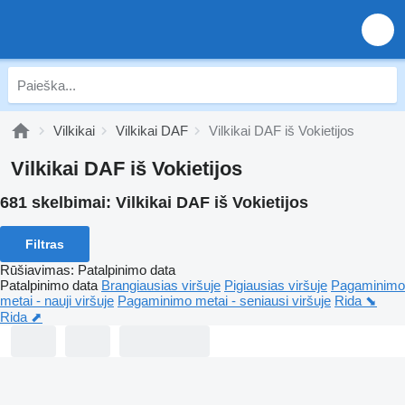
Vilkikai
Vilkikai DAF
Vilkikai DAF iš Vokietijos
Vilkikai DAF iš Vokietijos
681 skelbimai:
Vilkikai DAF iš Vokietijos
Filtras
Rūšiavimas
:
Patalpinimo data
Patalpinimo data
Brangiausias viršuje
Pigiausias viršuje
Pagaminimo
metai - nauji viršuje
Pagaminimo metai - seniausi viršuje
Rida ⬊
Rida ⬈