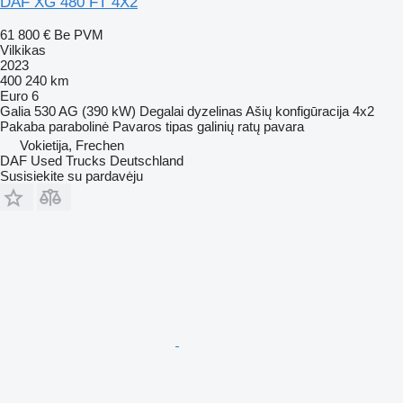
DAF XG 480 FT 4X2
61 800 €
Be PVM
Vilkikas
2023
400 240 km
Euro 6
Galia
530 AG (390 kW)
Degalai
dyzelinas
Ašių konfigūracija
4x2
Pakaba
parabolinė
Pavaros tipas
galinių ratų pavara
Vokietija, Frechen
DAF Used Trucks Deutschland
Susisiekite su pardavėju