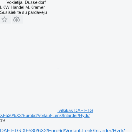
Vokietija, Dusseldorf
LKW Handel M.Kramer
Susisiekite su pardavėju
vilkikas DAF FTG
XF530/6X2/Euro6d/Vorlauf-Lenk/Intarder/Hydr/
19
DAF FTG XF530/6X2/Euro6d/Vorlauf-Lenk/Intarder/Hydr/