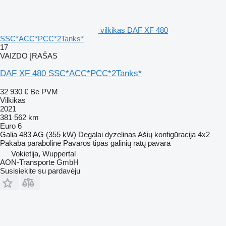
vilkikas DAF XF 480
SSC*ACC*PCC*2Tanks*
17
VAIZDO ĮRAŠAS
DAF XF 480 SSC*ACC*PCC*2Tanks*
32 930 €
Be PVM
Vilkikas
2021
381 562 km
Euro 6
Galia
483 AG (355 kW)
Degalai
dyzelinas
Ašių konfigūracija
4x2
Pakaba
parabolinė
Pavaros tipas
galinių ratų pavara
Vokietija, Wuppertal
AON-Transporte GmbH
Susisiekite su pardavėju