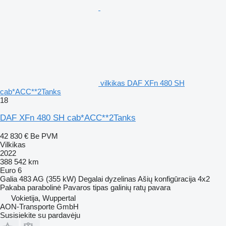
vilkikas DAF XFn 480 SH
cab*ACC**2Tanks
18
DAF XFn 480 SH cab*ACC**2Tanks
42 830 €
Be PVM
Vilkikas
2022
388 542 km
Euro 6
Galia
483 AG (355 kW)
Degalai
dyzelinas
Ašių konfigūracija
4x2
Pakaba
parabolinė
Pavaros tipas
galinių ratų pavara
Vokietija, Wuppertal
AON-Transporte GmbH
Susisiekite su pardavėju