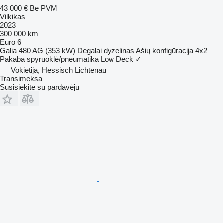
43 000 €
Be PVM
Vilkikas
2023
300 000 km
Euro 6
Galia
480 AG (353 kW)
Degalai
dyzelinas
Ašių konfigūracija
4x2
Pakaba
spyruoklė/pneumatika
Low Deck
✓
Vokietija, Hessisch Lichtenau
Transimeksa
Susisiekite su pardavėju