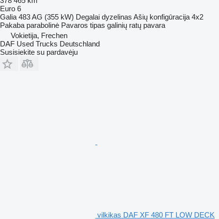
378 465 km
Euro 6
Galia
483 AG (355 kW)
Degalai
dyzelinas
Ašių konfigūracija
4x2
Pakaba
parabolinė
Pavaros tipas
galinių ratų pavara
Vokietija, Frechen
DAF Used Trucks Deutschland
Susisiekite su pardavėju
vilkikas DAF XF 480 FT LOW DECK