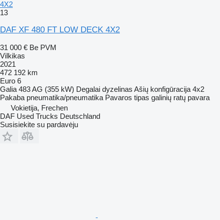
4X2
13
DAF XF 480 FT LOW DECK 4X2
31 000 €
Be PVM
Vilkikas
2021
472 192 km
Euro 6
Galia
483 AG (355 kW)
Degalai
dyzelinas
Ašių konfigūracija
4x2
Pakaba
pneumatika/pneumatika
Pavaros tipas
galinių ratų pavara
Vokietija, Frechen
DAF Used Trucks Deutschland
Susisiekite su pardavėju