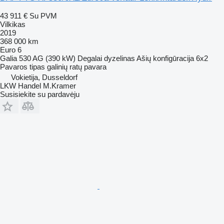
43 911 €
Su PVM
Vilkikas
2019
368 000 km
Euro 6
Galia
530 AG (390 kW)
Degalai
dyzelinas
Ašių konfigūracija
6x2
Pavaros tipas
galinių ratų pavara
Vokietija, Dusseldorf
LKW Handel M.Kramer
Susisiekite su pardavėju