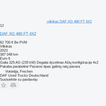
vilkikas DAF XG 480 FT 4X2
12
DAF XG 480 FT 4X2
62 700 €
Be PVM
Vilkikas
2023
387 048 km
Euro 6
Galia
325 AG (239 kW)
Degalai
dyzelinas
Ašių konfigūracija
4x2
Pakaba
parabolinė
Pavaros tipas
galinių ratų pavara
Vokietija, Frechen
DAF Used Trucks Deutschland
Susisiekite su pardavėju