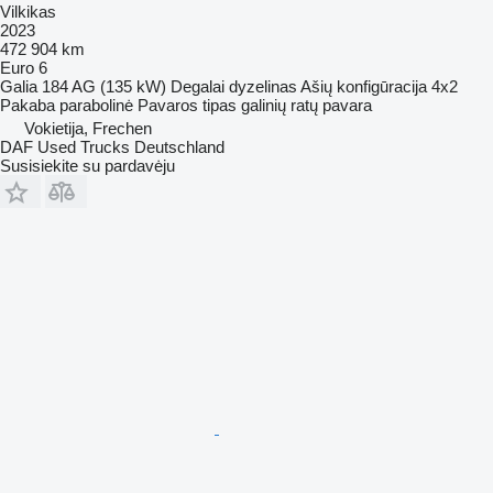
Vilkikas
2023
472 904 km
Euro 6
Galia
184 AG (135 kW)
Degalai
dyzelinas
Ašių konfigūracija
4x2
Pakaba
parabolinė
Pavaros tipas
galinių ratų pavara
Vokietija, Frechen
DAF Used Trucks Deutschland
Susisiekite su pardavėju