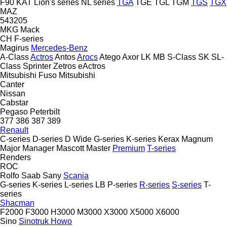
F90
KAT
Lion's series
NL series
TGA
TGE
TGL
TGM
TGS
TGX
MAZ
543205
MKG
Mack
CH
F-series
Magirus
Mercedes-Benz
A-Class
Actros
Antos
Arocs
Atego
Axor
LK
MB
S-Class
SK
SL-
Class
Sprinter
Zetros
eActros
Mitsubishi Fuso
Mitsubishi
Canter
Nissan
Cabstar
Pegaso
Peterbilt
377
386
387
389
Renault
C-series
D-series
D Wide
G-series
K-series
Kerax
Magnum
Major
Manager
Mascott
Master
Premium
T-series
Renders
ROC
Rolfo
Saab
Sany
Scania
G-series
K-series
L-series
LB
P-series
R-series
S-series
T-
series
Shacman
F2000
F3000
H3000
M3000
X3000
X5000
X6000
Sino
Sinotruk Howo