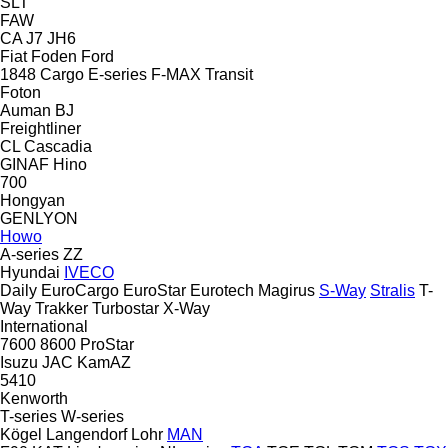
SLT
FAW
CA
J7
JH6
Fiat
Foden
Ford
1848
Cargo
E-series
F-MAX
Transit
Foton
Auman
BJ
Freightliner
CL
Cascadia
GINAF
Hino
700
Hongyan
GENLYON
Howo
A-series
ZZ
Hyundai
IVECO
Daily
EuroCargo
EuroStar
Eurotech
Magirus
S-Way
Stralis
T-
Way
Trakker
Turbostar
X-Way
International
7600
8600
ProStar
Isuzu
JAC
KamAZ
5410
Kenworth
T-series
W-series
Kögel
Langendorf
Lohr
MAN