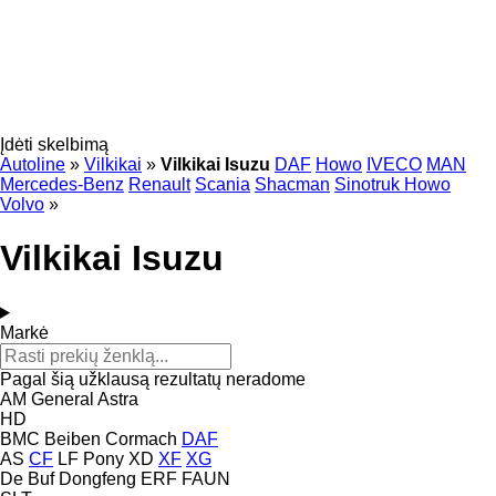
Įdėti skelbimą
Autoline
»
Vilkikai
»
Vilkikai Isuzu
DAF
Howo
IVECO
MAN
Mercedes-Benz
Renault
Scania
Shacman
Sinotruk Howo
Volvo
»
Vilkikai Isuzu
Markė
Pagal šią užklausą rezultatų neradome
AM General
Astra
HD
BMC
Beiben
Cormach
DAF
AS
CF
LF
Pony
XD
XF
XG
De Buf
Dongfeng
ERF
FAUN