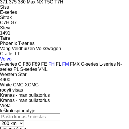
371
375
380
Max
NX
T5G
T7H
Sisu
E-series
Sitrak
C7H
G7
Steyr
1491
Tatra
Phoenix
T-series
Vang
Veldhuizen
Volkswagen
Crafter
LT
Volvo
A-series
C
F88
F89
FE
FH
FL
FM
FMX
G-series
L-series
N-
series
PL
S-series
VNL
Western Star
4900
White GMC
XCMG
rodyti visas
Kranas - manipuliatorius
Kranas - manipuliatorius
Vieta
Ieškoti spindulyje
Lietuva
Azija