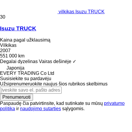
vilkikas Isuzu TRUCK
30
Isuzu TRUCK
Kaina pagal užklausimą
Vilkikas
2007
551 000 km
Degalai
dyzelinas
Vairas dešinėje
✓
Japonija
EVERY TRADING Co Ltd
Susisiekite su pardavėju
Užsiprenumeruokite naujus šios rubrikos skelbimus
Prenumeruoti
Paspaudę čia patvirtinsite, kad sutinkate su mūsų
privatumo
politika
ir
naudojimo sutarties
sąlygomis.