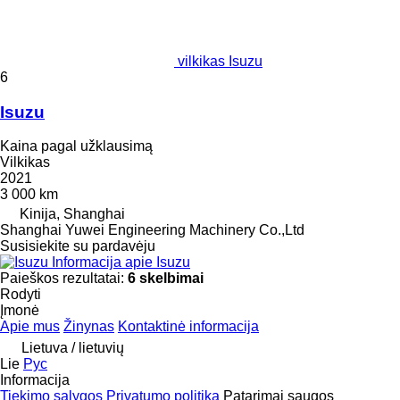
vilkikas Isuzu
6
Isuzu
Kaina pagal užklausimą
Vilkikas
2021
3 000 km
Kinija, Shanghai
Shanghai Yuwei Engineering Machinery Co.,Ltd
Susisiekite su pardavėju
Informacija apie Isuzu
Paieškos rezultatai:
6 skelbimai
Rodyti
Įmonė
Apie mus
Žinynas
Kontaktinė informacija
Lietuva / lietuvių
Lie
Рус
Informacija
Tiekimo sąlygos
Privatumo politika
Patarimai saugos