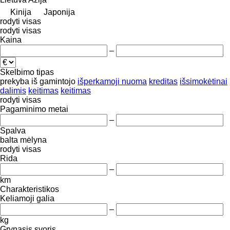
Kinija
Japonija
rodyti visas
rodyti visas
Kaina
–
Skelbimo tipas
prekyba
iš gamintojo
išperkamoji nuoma
kreditas
išsimokėtinai
dalimis
keitimas
keitimas
rodyti visas
Pagaminimo metai
–
Spalva
balta
mėlyna
rodyti visas
Rida
–
km
Charakteristikos
Keliamoji galia
–
kg
Grynasis svoris