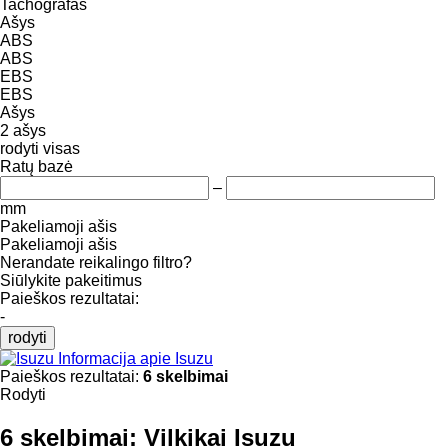
Tachografas
Ašys
ABS
ABS
EBS
EBS
Ašys
2 ašys
rodyti visas
Ratų bazė
–
mm
Pakeliamoji ašis
Pakeliamoji ašis
Nerandate reikalingo filtro?
Siūlykite pakeitimus
Paieškos rezultatai:
-
rodyti
Informacija apie Isuzu
Paieškos rezultatai:
6 skelbimai
Rodyti
6 skelbimai:
Vilkikai Isuzu