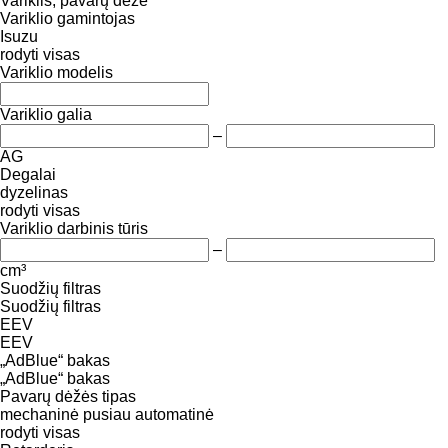
Variklis, pavarų dėžė
Variklio gamintojas
Isuzu
rodyti visas
Variklio modelis
Variklio galia
–
AG
Degalai
dyzelinas
rodyti visas
Variklio darbinis tūris
–
cm³
Suodžių filtras
Suodžių filtras
EEV
EEV
„AdBlue“ bakas
„AdBlue“ bakas
Pavarų dėžės tipas
mechaninė
pusiau automatinė
rodyti visas