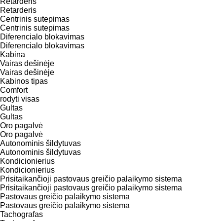
Retarderis
Retarderis
Centrinis sutepimas
Centrinis sutepimas
Diferencialo blokavimas
Diferencialo blokavimas
Kabina
Vairas dešinėje
Vairas dešinėje
Kabinos tipas
Comfort
rodyti visas
Gultas
Gultas
Oro pagalvė
Oro pagalvė
Autonominis šildytuvas
Autonominis šildytuvas
Kondicionierius
Kondicionierius
Prisitaikančioji pastovaus greičio palaikymo sistema
Prisitaikančioji pastovaus greičio palaikymo sistema
Pastovaus greičio palaikymo sistema
Pastovaus greičio palaikymo sistema
Tachografas