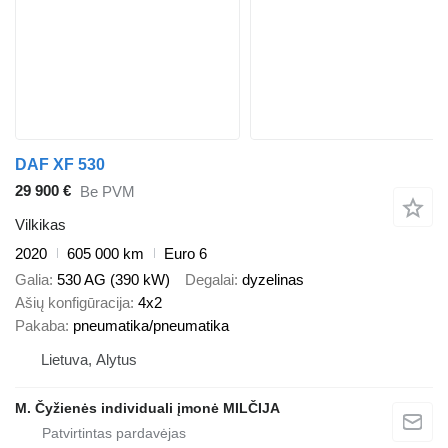
DAF XF 530
29 900 €
Be PVM
Vilkikas
2020
605 000 km
Euro 6
Galia
530 AG (390 kW)
Degalai
dyzelinas
Ašių konfigūracija
4x2
Pakaba
pneumatika/pneumatika
Lietuva, Alytus
M. Čyžienės individuali įmonė MILČIJA