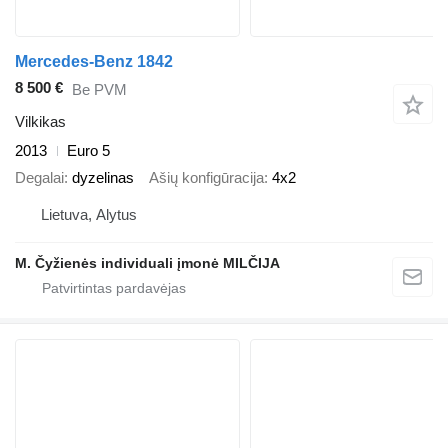
Mercedes-Benz 1842
8 500 €
Be PVM
Vilkikas
2013
Euro 5
Degalai
dyzelinas
Ašių konfigūracija
4x2
Lietuva, Alytus
M. Čyžienės individuali įmonė MILČIJA