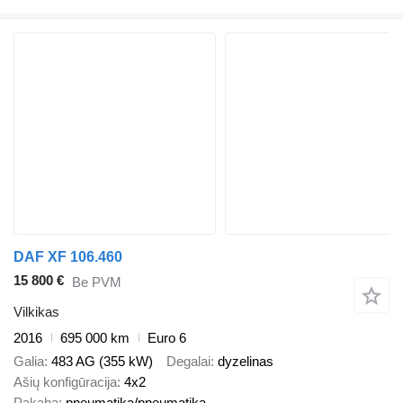
DAF XF 106.460
15 800 €
Be PVM
Vilkikas
2016
695 000 km
Euro 6
Galia
483 AG (355 kW)
Degalai
dyzelinas
Ašių konfigūracija
4x2
Pakaba
pneumatika/pneumatika