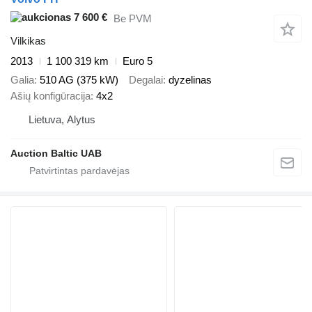
7 600 €
Be PVM
Vilkikas
2013
1 100 319 km
Euro 5
Galia
510 AG (375 kW)
Degalai
dyzelinas
Ašių konfigūracija
4x2
Lietuva, Alytus
Auction Baltic UAB