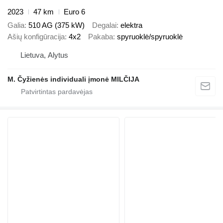
2023
47 km
Euro 6
Galia
510 AG (375 kW)
Degalai
elektra
Ašių konfigūracija
4x2
Pakaba
spyruoklė/spyruoklė
Lietuva, Alytus
M. Čyžienės individuali įmonė MILČIJA