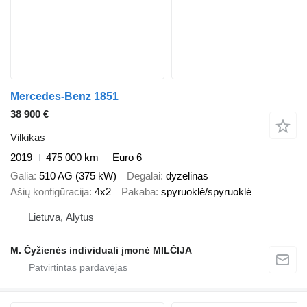
Mercedes-Benz 1851
38 900 €
Vilkikas
2019
475 000 km
Euro 6
Galia
510 AG (375 kW)
Degalai
dyzelinas
Ašių konfigūracija
4x2
Pakaba
spyruoklė/spyruoklė
Lietuva, Alytus
M. Čyžienės individuali įmonė MILČIJA