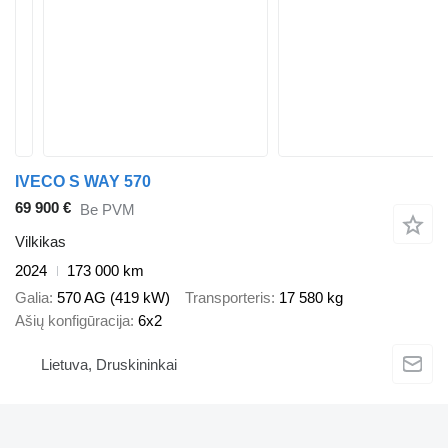
IVECO S WAY 570
69 900 €
Be PVM
Vilkikas
2024
173 000 km
Galia
570 AG (419 kW)
Transporteris
17 580 kg
Ašių konfigūracija
6x2
Lietuva, Druskininkai