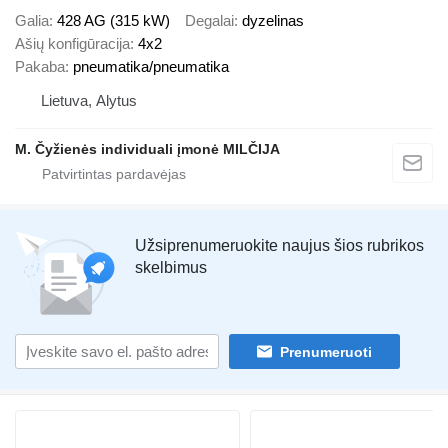
Galia
428 AG (315 kW)
Degalai
dyzelinas
Ašių konfigūracija
4x2
Pakaba
pneumatika/pneumatika
Lietuva, Alytus
M. Čyžienės individuali įmonė MILČIJA
Užsiprenumeruokite naujus šios rubrikos
skelbimus
Prenumeruoti