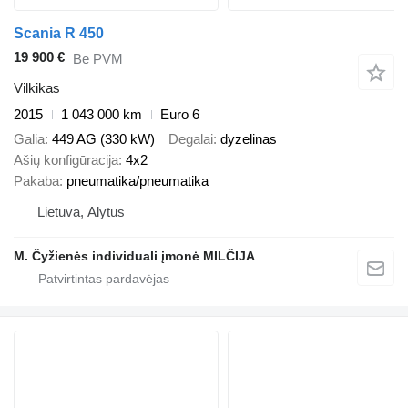
Scania R 450
19 900 €
Be PVM
Vilkikas
2015
1 043 000 km
Euro 6
Galia
449 AG (330 kW)
Degalai
dyzelinas
Ašių konfigūracija
4x2
Pakaba
pneumatika/pneumatika
Lietuva, Alytus
M. Čyžienės individuali įmonė MILČIJA