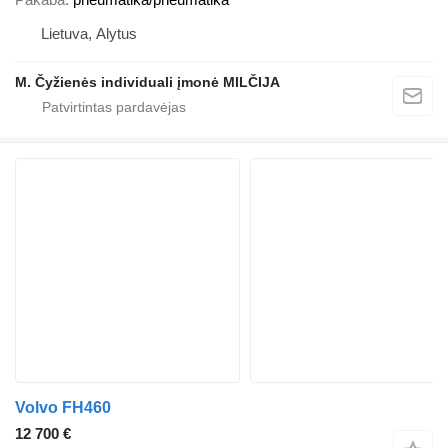
Lietuva, Alytus
M. Čyžienės individuali įmonė MILČIJA
Volvo FH460
12 700 €