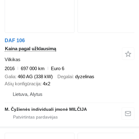
DAF 106
Kaina pagal užklausimą
Vilkikas
2016
697 000 km
Euro 6
Galia
460 AG (338 kW)
Degalai
dyzelinas
Ašių konfigūracija
4x2
Lietuva, Alytus
M. Čyžienės individuali įmonė MILČIJA