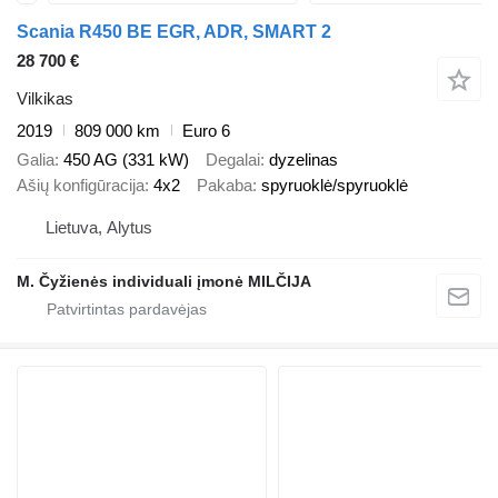
Scania R450 BE EGR, ADR, SMART 2
28 700 €
Vilkikas
2019
809 000 km
Euro 6
Galia
450 AG (331 kW)
Degalai
dyzelinas
Ašių konfigūracija
4x2
Pakaba
spyruoklė/spyruoklė
Lietuva, Alytus
M. Čyžienės individuali įmonė MILČIJA