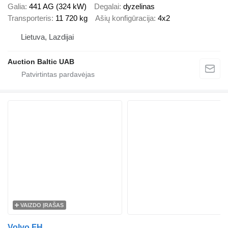
Galia
441 AG (324 kW)
Degalai
dyzelinas
Transporteris
11 720 kg
Ašių konfigūracija
4x2
Lietuva, Lazdijai
Auction Baltic UAB
VAIZDO ĮRAŠAS
Volvo FH