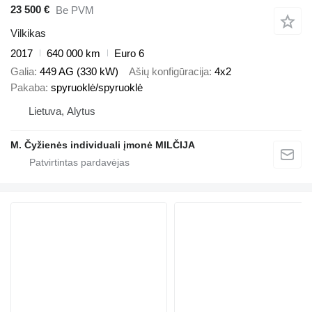
23 500 €
Be PVM
Vilkikas
2017
640 000 km
Euro 6
Galia
449 AG (330 kW)
Ašių konfigūracija
4x2
Pakaba
spyruoklė/spyruoklė
Lietuva, Alytus
M. Čyžienės individuali įmonė MILČIJA