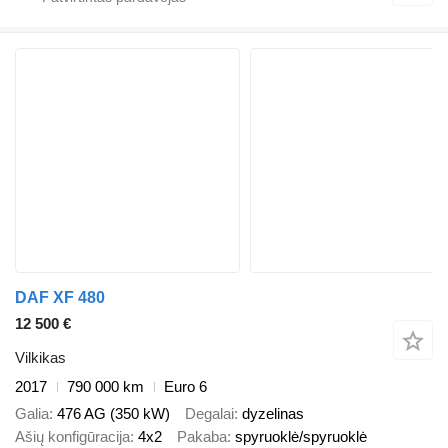
DAF XF 480
12 500 €
Vilkikas
2017
790 000 km
Euro 6
Galia
476 AG (350 kW)
Degalai
dyzelinas
Ašių konfigūracija
4x2
Pakaba
spyruoklė/spyruoklė