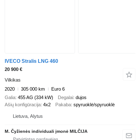
IVECO Stralis LNG 460
20 900 €
Vilkikas
2020
305 000 km
Euro 6
Galia
455 AG (334 kW)
Degalai
dujos
Ašių konfigūracija
4x2
Pakaba
spyruoklė/spyruoklė
Lietuva, Alytus
M. Čyžienės individuali įmonė MILČIJA