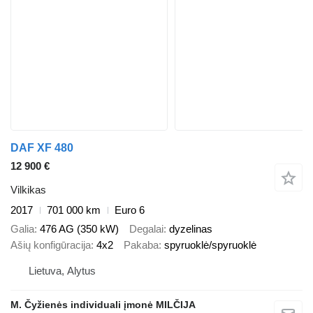
DAF XF 480
12 900 €
Vilkikas
2017
701 000 km
Euro 6
Galia
476 AG (350 kW)
Degalai
dyzelinas
Ašių konfigūracija
4x2
Pakaba
spyruoklė/spyruoklė
Lietuva, Alytus
M. Čyžienės individuali įmonė MILČIJA