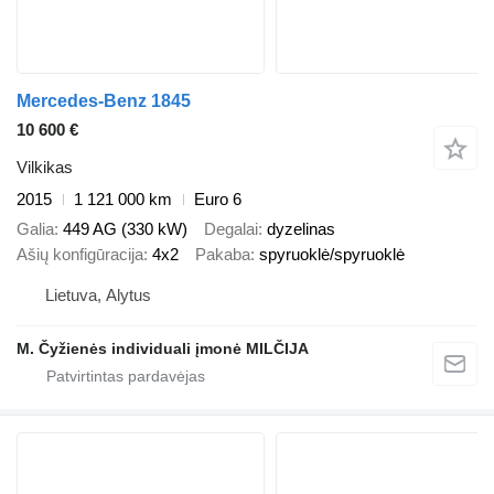
Mercedes-Benz 1845
10 600 €
Vilkikas
2015
1 121 000 km
Euro 6
Galia
449 AG (330 kW)
Degalai
dyzelinas
Ašių konfigūracija
4x2
Pakaba
spyruoklė/spyruoklė
Lietuva, Alytus
M. Čyžienės individuali įmonė MILČIJA