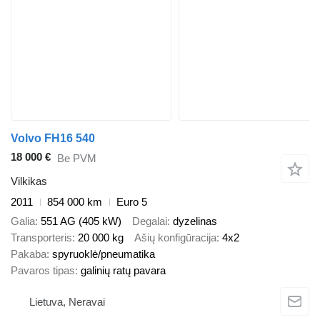
Volvo FH16 540
18 000 €
Be PVM
Vilkikas
2011
854 000 km
Euro 5
Galia
551 AG (405 kW)
Degalai
dyzelinas
Transporteris
20 000 kg
Ašių konfigūracija
4x2
Pakaba
spyruoklė/pneumatika
Pavaros tipas
galinių ratų pavara
Lietuva, Neravai