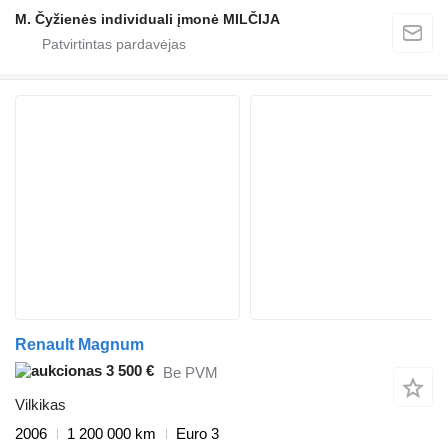
M. Čyžienės individuali įmonė MILČIJA
Renault Magnum
3 500 €
Be PVM
Vilkikas
2006
1 200 000 km
Euro 3