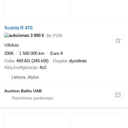
Scania R 470
3 000 €
Be PVM
Vilkikas
2006
1 500 000 km
Euro 4
Galia
469 AG (345 kW)
Degalai
dyzelinas
Ašių konfigūracija
4x2
Lietuva, Alytus
Auction Baltic UAB