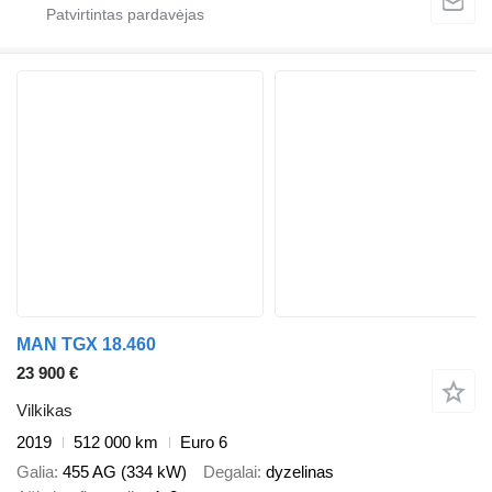
MAN TGX 18.460
23 900 €
Vilkikas
2019
512 000 km
Euro 6
Galia
455 AG (334 kW)
Degalai
dyzelinas