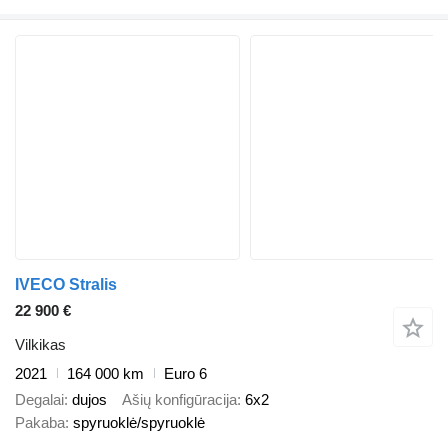
IVECO Stralis
22 900 €
Vilkikas
2021
164 000 km
Euro 6
Degalai
dujos
Ašių konfigūracija
6x2
Pakaba
spyruoklė/spyruoklė