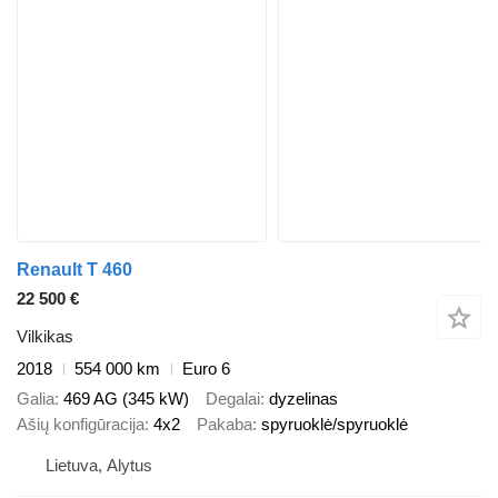
Renault T 460
22 500 €
Vilkikas
2018
554 000 km
Euro 6
Galia
469 AG (345 kW)
Degalai
dyzelinas
Ašių konfigūracija
4x2
Pakaba
spyruoklė/spyruoklė
Lietuva, Alytus