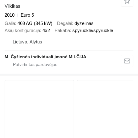
Vilkikas
2010
Euro 5
Galia
469 AG (345 kW)
Degalai
dyzelinas
Ašių konfigūracija
4x2
Pakaba
spyruoklė/spyruoklė
Lietuva, Alytus
M. Čyžienės individuali įmonė MILČIJA