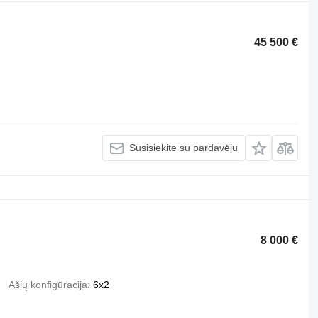
45 500 €
Susisiekite su pardavėju
8 000 €
Ašių konfigūracija
6x2