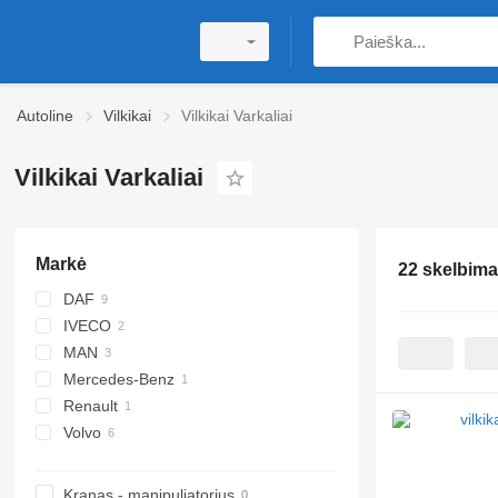
Autoline
Vilkikai
Vilkikai Varkaliai
Vilkikai Varkaliai
Markė
22 skelbima
DAF
IVECO
CF
MAN
XF
Stralis
Mercedes-Benz
TGX
Renault
Actros
Volvo
T-series
FH
Kranas - manipuliatorius