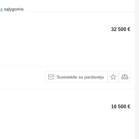
es
sąlygomis.
32 500 €
Susisiekite su pardavėju
16 500 €