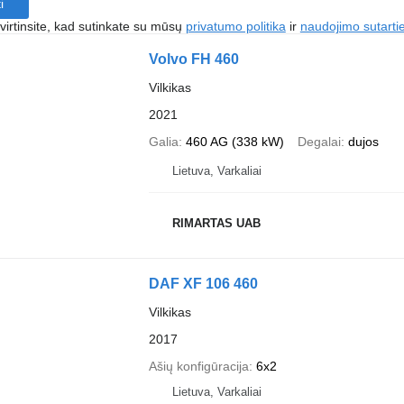
i
irtinsite, kad sutinkate su mūsų
privatumo politika
ir
naudojimo sutarti
Volvo FH 460
Vilkikas
2021
Galia
460 AG (338 kW)
Degalai
dujos
Lietuva, Varkaliai
RIMARTAS UAB
DAF XF 106 460
Vilkikas
2017
Ašių konfigūracija
6x2
Lietuva, Varkaliai