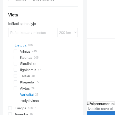
Vieta
Ieškoti spindulyje
Lietuva
Vilnius
Kaunas
Šiauliai
Ilgakiemis
Telšiai
Klaipėda
Alytus
Varkaliai
rodyti visas
Užsiprenumeruoki
Europa
Amerika
Nyderlandai