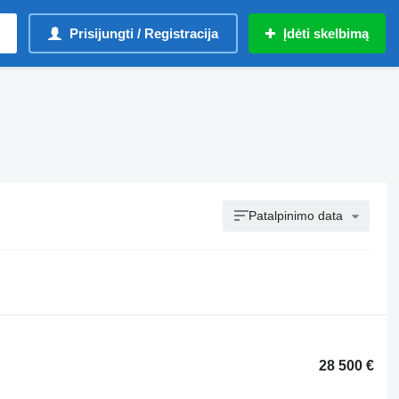
Prisijungti / Registracija
Įdėti skelbimą
Patalpinimo data
28 500 €