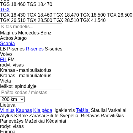
TGS 18.460
TGS 18.470
TGX
TGX 18.430
TGX 18.460
TGX 18.470
TGX 18.500
TGX 26.500
TGX 26.510
TGX 28.500
TGX 28.510
TGX 41.540
Magirus
Mercedes-Benz
Actros
Atego
Scania
LB
P-series
R-series
S-series
Volvo
FH
FM
rodyti visas
Kranas - manipuliatorius
Kranas - manipuliatorius
Vieta
Ieškoti spindulyje
Lietuva
Vilnius
Kaunas
Klaipėda
Ilgakiemis
Telšiai
Šiauliai
Varkaliai
Alytus
Kelmė
Zarasai
Šilutė
Švepeliai
Rietavas
Radviliškis
Panevėžys
Mažeikiai
Kėdainiai
rodyti visas
Europa