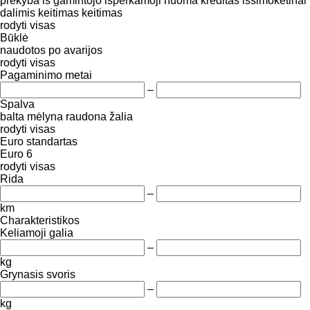
prekyba
iš gamintojo
išperkamoji nuoma
kreditas
išsimokėtinai
dalimis
keitimas
keitimas
rodyti visas
Būklė
naudotos
po avarijos
rodyti visas
Pagaminimo metai
–
Spalva
balta
mėlyna
raudona
žalia
rodyti visas
Euro standartas
Euro 6
rodyti visas
Rida
–
km
Charakteristikos
Keliamoji galia
–
kg
Grynasis svoris
–
kg