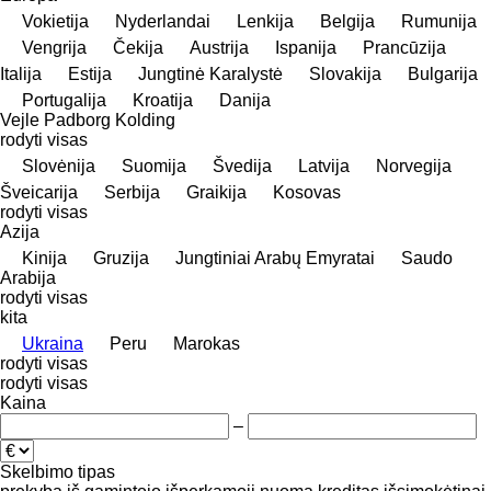
Vokietija
Nyderlandai
Lenkija
Belgija
Rumunija
Vengrija
Čekija
Austrija
Ispanija
Prancūzija
Italija
Estija
Jungtinė Karalystė
Slovakija
Bulgarija
Portugalija
Kroatija
Danija
Vejle
Padborg
Kolding
rodyti visas
Slovėnija
Suomija
Švedija
Latvija
Norvegija
Šveicarija
Serbija
Graikija
Kosovas
rodyti visas
Azija
Kinija
Gruzija
Jungtiniai Arabų Emyratai
Saudo
Arabija
rodyti visas
kita
Ukraina
Peru
Marokas
rodyti visas
rodyti visas
Kaina
–
Skelbimo tipas