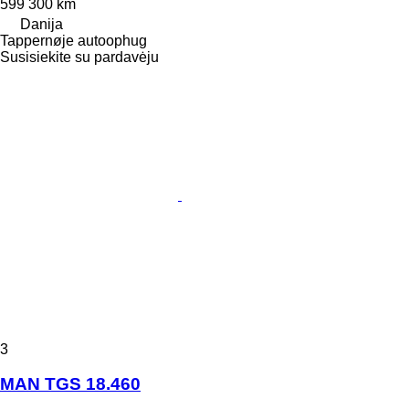
599 300 km
Danija
Tappernøje autoophug
Susisiekite su pardavėju
3
MAN TGS 18.460