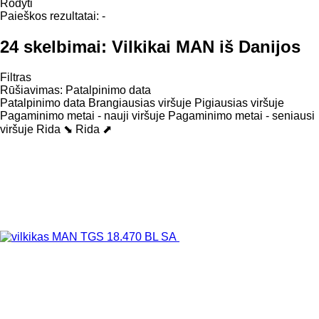
Rodyti
Paieškos rezultatai:
-
24 skelbimai:
Vilkikai MAN iš Danijos
Filtras
Rūšiavimas
:
Patalpinimo data
Patalpinimo data
Brangiausias viršuje
Pigiausias viršuje
Pagaminimo metai - nauji viršuje
Pagaminimo metai - seniausi
viršuje
Rida ⬊
Rida ⬈