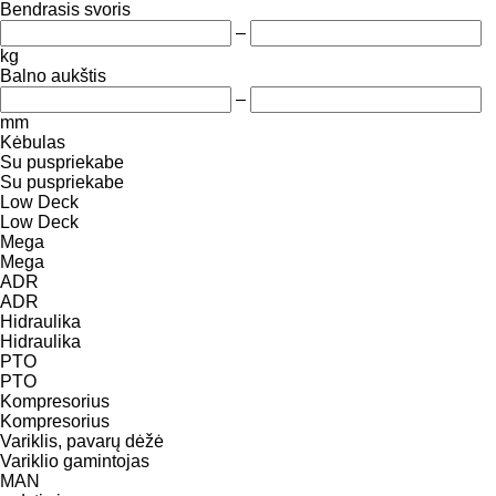
Bendrasis svoris
–
kg
Balno aukštis
–
mm
Kėbulas
Su puspriekabe
Su puspriekabe
Low Deck
Low Deck
Mega
Mega
ADR
ADR
Hidraulika
Hidraulika
PTO
PTO
Kompresorius
Kompresorius
Variklis, pavarų dėžė
Variklio gamintojas
MAN