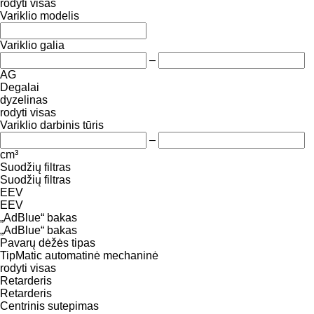
rodyti visas
Variklio modelis
Variklio galia
–
AG
Degalai
dyzelinas
rodyti visas
Variklio darbinis tūris
–
cm³
Suodžių filtras
Suodžių filtras
EEV
EEV
„AdBlue“ bakas
„AdBlue“ bakas
Pavarų dėžės tipas
TipMatic
automatinė
mechaninė
rodyti visas
Retarderis
Retarderis
Centrinis sutepimas