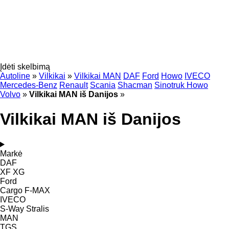
Įdėti skelbimą
Autoline
»
Vilkikai
»
Vilkikai MAN
DAF
Ford
Howo
IVECO
Mercedes-Benz
Renault
Scania
Shacman
Sinotruk Howo
Volvo
»
Vilkikai MAN iš Danijos
»
Vilkikai MAN iš Danijos
Markė
DAF
XF
XG
Ford
Cargo
F-MAX
IVECO
S-Way
Stralis
MAN
TGS