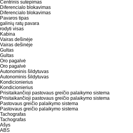
Centrinis sutepimas
Diferencialo blokavimas
Diferencialo blokavimas
Pavaros tipas
galinių ratų pavara
rodyti visas
Kabina
Vairas dešinėje
Vairas dešinėje
Gultas
Gultas
Oro pagalvė
Oro pagalvė
Autonominis šildytuvas
Autonominis šildytuvas
Kondicionierius
Kondicionierius
Prisitaikančioji pastovaus greičio palaikymo sistema
Prisitaikančioji pastovaus greičio palaikymo sistema
Pastovaus greičio palaikymo sistema
Pastovaus greičio palaikymo sistema
Tachografas
Tachografas
Ašys
ABS