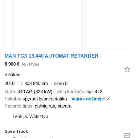
MAN TGX 18.440 AUTOMAT RETARDER
8 900 €
Be PVM
Vilkikas
2010
1 398 840 km
Euro 5
Galia
440 AG (323 kW)
Ašių konfigūracija
4x2
Pakaba
spyruoklė/pneumatika
Vairas dešinėje
✓
Pavaros tipas
galinių ratų pavara
Lenkija, Wolsztyn
Spec Truck