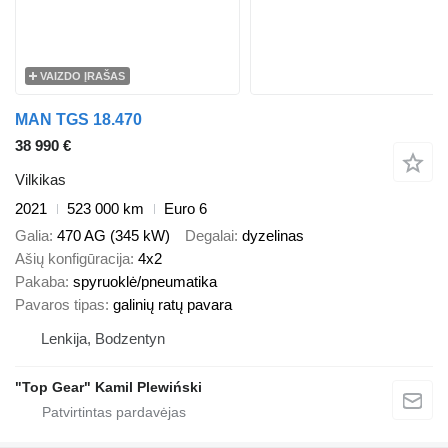
VAIZDO ĮRAŠAS
MAN TGS 18.470
38 990 €
Vilkikas
2021
523 000 km
Euro 6
Galia
470 AG (345 kW)
Degalai
dyzelinas
Ašių konfigūracija
4x2
Pakaba
spyruoklė/pneumatika
Pavaros tipas
galinių ratų pavara
Lenkija, Bodzentyn
"Top Gear" Kamil Plewiński