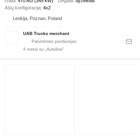
Galia
470 AG (345 kW)
Degalai
dyzelinas
Ašių konfigūracija
4x2
Lenkija, Poznan, Poland
UAB Trucks merchant
4
metai su „Autoline“