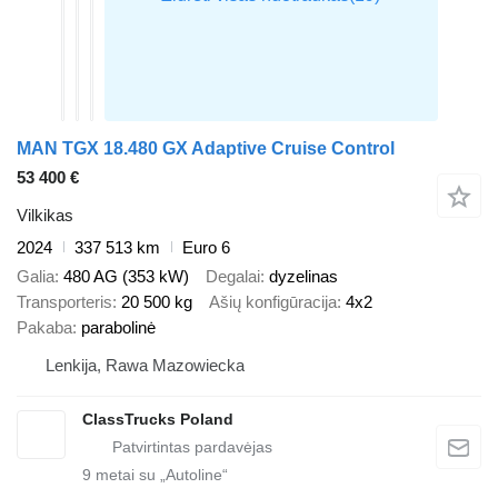
MAN TGX 18.480 GX Adaptive Cruise Control
53 400 €
Vilkikas
2024
337 513 km
Euro 6
Galia
480 AG (353 kW)
Degalai
dyzelinas
Transporteris
20 500 kg
Ašių konfigūracija
4x2
Pakaba
parabolinė
Lenkija, Rawa Mazowiecka
ClassTrucks Poland
9
metai su „Autoline“