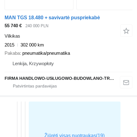
MAN TGS 18.480 + savivartė puspriekabė
55 740 €
240 000 PLN
Vilkikas
2015
302 000 km
Pakaba
pneumatika/pneumatika
Lenkija, Krzywopłoty
FIRMA HANDLOWO-USŁUGOWO-BUDOWLANO-TRANSPORTOWA PAWEŁ MSTOWSKI