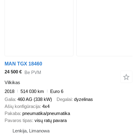
MAN TGX 18460
24 500 €
Be PVM
Vilkikas
2018
514 030 km
Euro 6
Galia
460 AG (338 kW)
Degalai
dyzelinas
Ašių konfigūracija
4x4
Pakaba
pneumatika/pneumatika
Pavaros tipas
visų ratų pavara
Lenkija, Limanowa