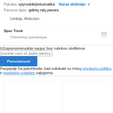
Pakaba
spyruoklė/pneumatika
Vairas dešinėje
✓
Pavaros tipas
galinių ratų pavara
Lenkija, Wolsztyn
Spec Truck
Užsiprenumeruokite naujus šios rubrikos skelbimus
Prenumeruoti
Paspaudę čia patvirtinsite, kad sutinkate su mūsų
privatumo politika
ir
naudojimo sutarties
sąlygomis.