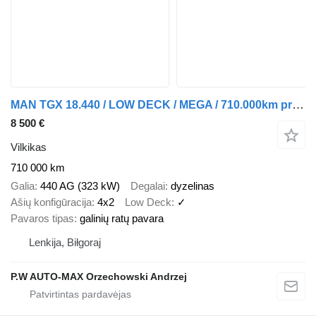
MAN TGX 18.440 / LOW DECK / MEGA / 710.000km przebiegu / 2 x ZBIORNI
8 500 €
Vilkikas
710 000 km
Galia
440 AG (323 kW)
Degalai
dyzelinas
Ašių konfigūracija
4x2
Low Deck
✓
Pavaros tipas
galinių ratų pavara
Lenkija, Biłgoraj
P.W AUTO-MAX Orzechowski Andrzej