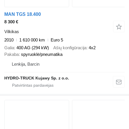
MAN TGS 18.400
8 300 €
Vilkikas
2010
1 610 000 km
Euro 5
Galia
400 AG (294 kW)
Ašių konfigūracija
4x2
Pakaba
spyruoklė/pneumatika
Lenkija, Barcin
HYDRO-TRUCK Kujawy Sp. z o.o.