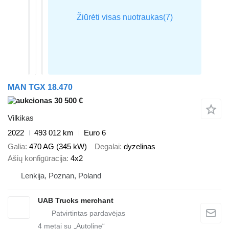
MAN TGX 18.470
30 500 €
Vilkikas
2022
493 012 km
Euro 6
Galia
470 AG (345 kW)
Degalai
dyzelinas
Ašių konfigūracija
4x2
Lenkija, Poznan, Poland
UAB Trucks merchant
4
metai su „Autoline“