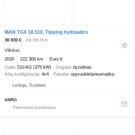
MAN TGX 18.510, Tipping hydraulics
36 930 €
159 000 PLN
Vilkikas
2020
222 306 km
Euro 6
Galia
510 AG (375 kW)
Degalai
dyzelinas
Ašių konfigūracija
4x4
Pakaba
spyruoklė/pneumatika
Lenkija, Trzebień
ANRO