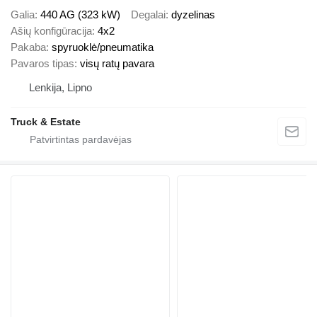
Galia
440 AG (323 kW)
Degalai
dyzelinas
Ašių konfigūracija
4x2
Pakaba
spyruoklė/pneumatika
Pavaros tipas
visų ratų pavara
Lenkija, Lipno
Truck & Estate