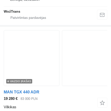
WoźTrans
VAIZDO ĮRAŠAS
MAN TGX 440 ADR
19 280 €
83 000 PLN
Vilkikas