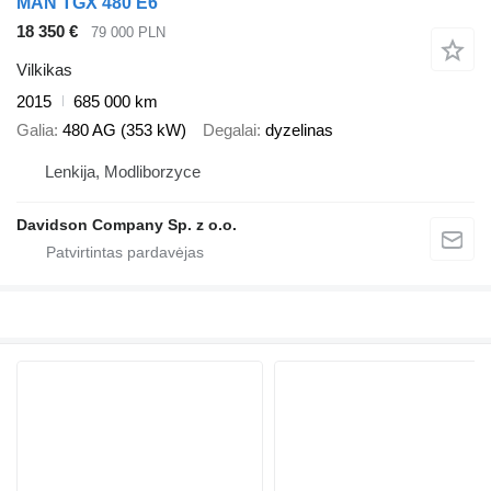
MAN TGX 480 E6
18 350 €
79 000 PLN
Vilkikas
2015
685 000 km
Galia
480 AG (353 kW)
Degalai
dyzelinas
Lenkija, Modliborzyce
Davidson Company Sp. z o.o.