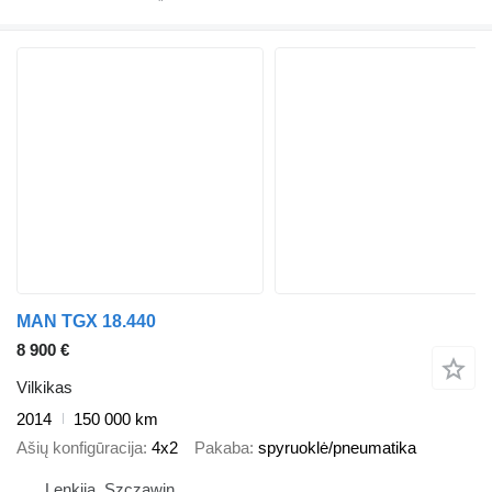
MAN TGX 18.440
8 900 €
Vilkikas
2014
150 000 km
Ašių konfigūracija
4x2
Pakaba
spyruoklė/pneumatika
Lenkija, Szczawin