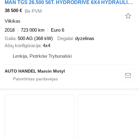
MAN TGS 26.500 56T. HYDRODRIVE 6X4 HYDRAULIKA PTO
38 500 €
Be PVM
Vilkikas
2018
723 000 km
Euro 6
Galia
500 AG (368 kW)
Degalai
dyzelinas
Ašių konfigūracija
4x4
Lenkija, Piotrków Trybunalski
AUTO HANDEL Marcin Motyl