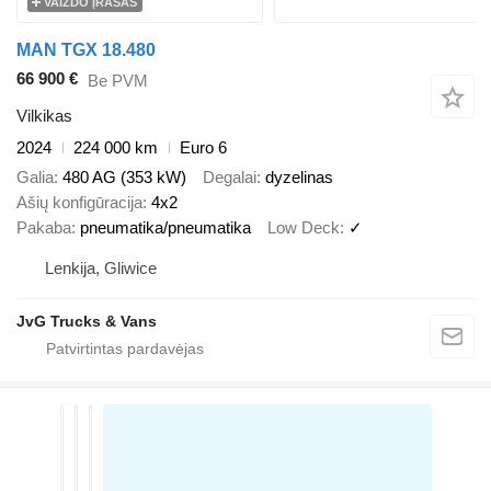
VAIZDO ĮRAŠAS
MAN TGX 18.480
66 900 €
Be PVM
Vilkikas
2024
224 000 km
Euro 6
Galia
480 AG (353 kW)
Degalai
dyzelinas
Ašių konfigūracija
4x2
Pakaba
pneumatika/pneumatika
Low Deck
✓
Lenkija, Gliwice
JvG Trucks & Vans