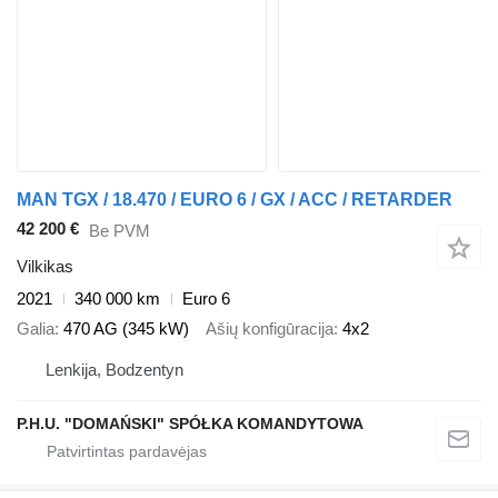
MAN TGX / 18.470 / EURO 6 / GX / ACC / RETARDER
42 200 €
Be PVM
Vilkikas
2021
340 000 km
Euro 6
Galia
470 AG (345 kW)
Ašių konfigūracija
4x2
Lenkija, Bodzentyn
P.H.U. "DOMAŃSKI" SPÓŁKA KOMANDYTOWA