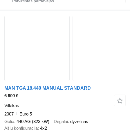
MAN TGA 18.440 MANUAL STANDARD
6 900 €
Vilkikas
2007
Euro 5
Galia
440 AG (323 kW)
Degalai
dyzelinas
Ašių konfigūracija
4x2