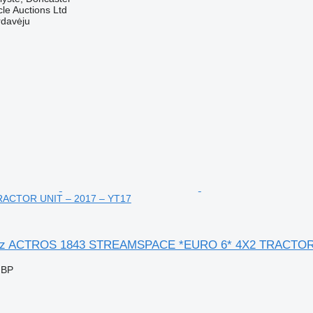
le Auctions Ltd
rdavėju
RACTOR UNIT – 2017 – YT17
nz ACTROS 1843 STREAMSPACE *EURO 6* 4X2 TRACTOR 
GBP