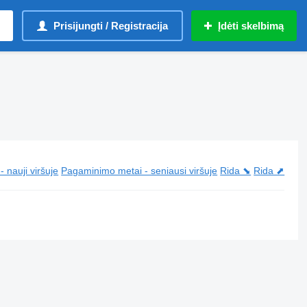
Prisijungti / Registracija
Įdėti skelbimą
 nauji viršuje
Pagaminimo metai - seniausi viršuje
Rida ⬊
Rida ⬈