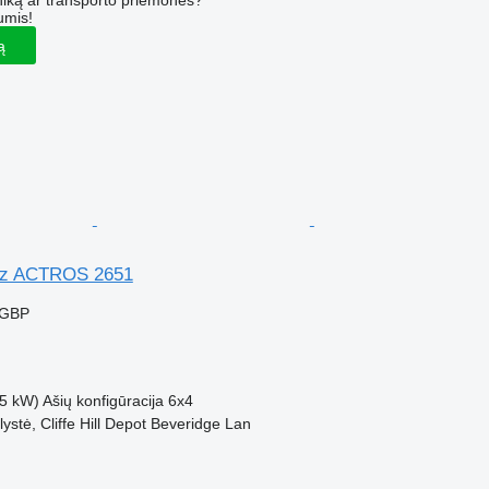
iką ar transporto priemones?
umis!
ą
nz ACTROS 2651
 GBP
5 kW)
Ašių konfigūracija
6x4
ystė, Cliffe Hill Depot Beveridge Lan