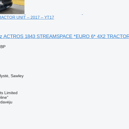
RACTOR UNIT – 2017 – YT17
nz ACTROS 1843 STREAMSPACE *EURO 6* 4X2 TRACTOR 
GBP
✓
lystė, Sawley
s Limited
line“
rdavėju