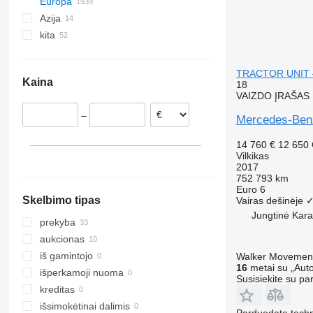
Europa
Azija
Nyderlandai
kita
Vokietija
Kinija
Lenkija
Jungtiniai Arabų Emyratai
Ukraina
Belgija
Turkija
Moldova
TRACTOR UNIT –
Kaina
18
Čekija
Tanzanija
VAIZDO ĮRAŠAS
Rumunija
Čilė
–
Mercedes-Ben
Ispanija
Brazilija
Vengrija
Argentina
14 760 €
12 650
Jungtinė Karalystė
Vilkikas
2017
rodyti visas
Leeds
752 793 km
Nottingham
Euro 6
Skelbimo tipas
Vairas dešinėje
Stoke-on-Trent
Jungtinė Kara
Doncaster
prekyba
Maltby
aukcionas
Armagh
iš gamintojo
Walker Movement
16
metai su „Auto
Swansea
išperkamoji nuoma
Susisiekite su pa
Leicester
kreditas
rodyti visas
išsimokėtinai dalimis