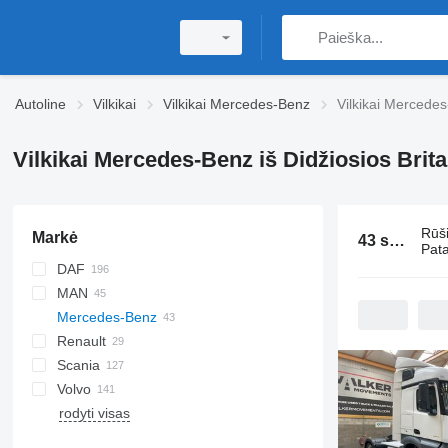
Autoline
Vilkikai
Vilkikai Mercedes-Benz
Vilkikai Mercedes
Vilkikai Mercedes-Benz iš Didžiosios Brita
Rūš
Markė
43 skelbimai:
Pata
DAF
MAN
CF
S-Way
Mercedes-Benz
LF
Stralis
TGS
Renault
XF
TGX
Actros
Scania
XG
Axor
K-series
Actros 1840
Volvo
Magnum
G-series
Actros 1843
Axor 1836
rodyti visas
Premium
P-series
F88
Actros 1845
T-series
R-series
F89
Actros 1846