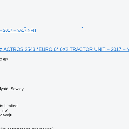
 2017 – YA17 NFH
z ACTROS 2543 *EURO 6* 6X2 TRACTOR UNIT – 2017 – 
 GBP
✓
lystė, Sawley
s Limited
line“
rdavėju