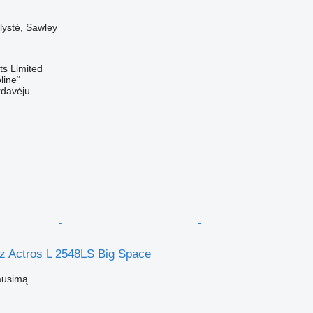
✓
lystė, Sawley
s Limited
line“
rdavėju
 Actros L 2548LS Big Space
ausimą