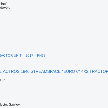
line“
rdavėju
RACTOR UNIT – 2017 – PN67
nz ACTROS 1846 STREAMSPACE *EURO 6* 4X2 TRACTOR 
GBP
✓
lystė, Sawley