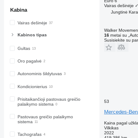
Euro 6
Vairas dešinėje
Kabina
Jungtinė Kara
Vairas dešinėje
Walker Movement
Kabinos tipas
16
metai su „Auto
Susisiekite su pa
Gultas
Oro pagalvė
Autonominis šildytuvas
Kondicionierius
Prisitaikančioji pastovaus greičio
53
palaikymo sistema
Mercedes-Benz
Pastovaus greičio palaikymo
sistema
Kaina pagal užkl
Vilkikas
2022
Tachografas
419 386 km