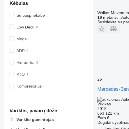
Kėbulas
Walker Movement
Su puspriekabe
16
metai su „Auto
Susisiekite su pa
Low Deck
Mega
ADR
Hidraulika
PTO
26
Kompresorius
Mercedes-Be
Auk
Vilkikas
2018
Variklis, pavarų dėžė
663 121 km
Euro 6
Variklio gamintojas
Degalai
dyzelina
Jungtinė Kara