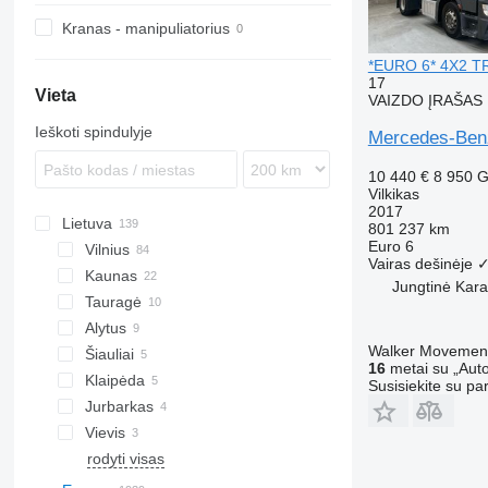
S-series
FH
Actros 2445
Kranas - manipuliatorius
T-series
FM
Actros 2542
*EURO 6* 4X2 T
L-series
Actros 2543
17
Actros 2545
Vieta
VAIZDO ĮRAŠAS
Actros 2546
Ieškoti spindulyje
Mercedes-Be
Actros 2548
Actros 2551
10 440 €
8 950 
Vilkikas
Actros 2651
2017
Lietuva
801 237 km
Euro 6
Vilnius
Vairas dešinėje
Kaunas
Jungtinė Kara
Tauragė
Alytus
Walker Movement
Šiauliai
16
metai su „Auto
Klaipėda
Susisiekite su pa
Jurbarkas
Vievis
rodyti visas