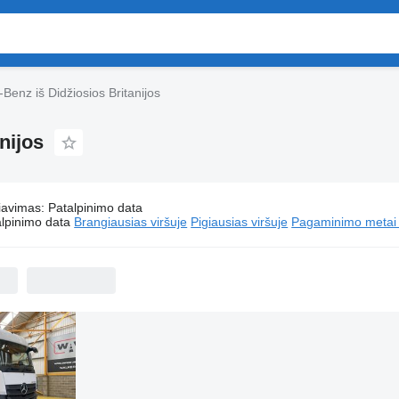
-Benz iš Didžiosios Britanijos
nijos
iavimas
:
Patalpinimo data
Vilkikai Mercedes-Benz iš Didžiosios Britanijos
lpinimo data
Brangiausias viršuje
Pigiausias viršuje
Pagaminimo metai -