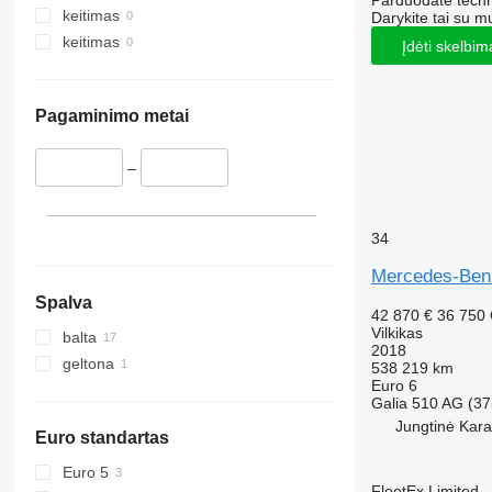
Parduodate techn
keitimas
Darykite tai su m
keitimas
Įdėti skelbim
Pagaminimo metai
–
34
Mercedes-Be
Spalva
42 870 €
36 750
Vilkikas
balta
2018
geltona
538 219 km
Euro 6
Galia
510 AG (37
Jungtinė Karal
Euro standartas
Euro 5
FleetEx Limited