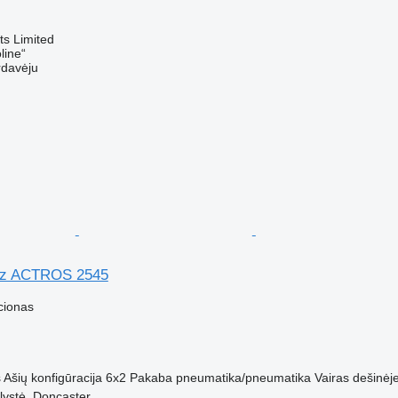
s Limited
line“
rdavėju
nz ACTROS 2545
cionas
s
Ašių konfigūracija
6x2
Pakaba
pneumatika/pneumatika
Vairas dešinėj
lystė, Doncaster