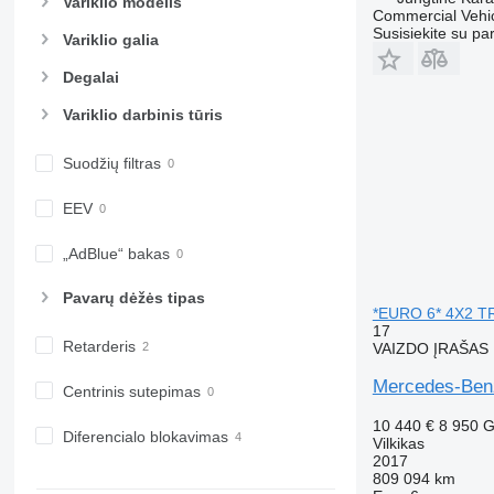
Variklio modelis
Commercial Vehic
Susisiekite su pa
Variklio galia
Degalai
Variklio darbinis tūris
Suodžių filtras
EEV
„AdBlue“ bakas
Pavarų dėžės tipas
*EURO 6* 4X2 T
17
Retarderis
VAIZDO ĮRAŠAS
Mercedes-Be
Centrinis sutepimas
10 440 €
8 950 
Diferencialo blokavimas
Vilkikas
2017
809 094 km