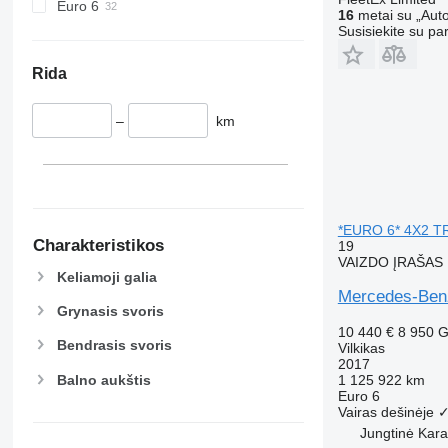
Euro 6
16
metai su „Auto
Susisiekite su pa
Rida
–
km
*EURO 6* 4X2 T
Charakteristikos
19
VAIZDO ĮRAŠAS
Keliamoji galia
Mercedes-Be
Grynasis svoris
10 440 €
8 950 
Bendrasis svoris
Vilkikas
2017
Balno aukštis
1 125 922 km
Euro 6
Vairas dešinėje
Jungtinė Kara