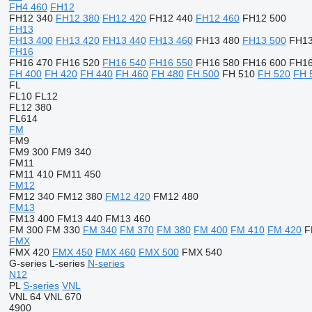
FH4 460
FH12
FH12 340
FH12 380
FH12 420
FH12 440
FH12 460
FH12 500
FH13
FH13 400
FH13 420
FH13 440
FH13 460
FH13 480
FH13 500
FH13
FH16
FH16 470
FH16 520
FH16 540
FH16 550
FH16 580
FH16 600
FH16
FH 400
FH 420
FH 440
FH 460
FH 480
FH 500
FH 510
FH 520
FH 
FL
FL10
FL12
FL12 380
FL614
FM
FM9
FM9 300
FM9 340
FM11
FM11 410
FM11 450
FM12
FM12 340
FM12 380
FM12 420
FM12 480
FM13
FM13 400
FM13 440
FM13 460
FM 300
FM 330
FM 340
FM 370
FM 380
FM 400
FM 410
FM 420
F
FMX
FMX 420
FMX 450
FMX 460
FMX 500
FMX 540
G-series
L-series
N-series
N12
PL
S-series
VNL
VNL 64
VNL 670
4900