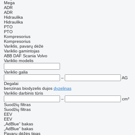
Mega
ADR
ADR
Hidraulika
Hidraulika
PTO
PTO
Kompresorius
Kompresorius
Variklis, pavarų dėžė
Variklio gamintojas
ABB
DAF
Scania
Volvo
Variklio modelis
Variklio galia
–
AG
Degalai
benzinas
biodyzelis
dujos
dyzelinas
Variklio darbinis tūris
–
cm³
Suodžių filtras
Suodžių filtras
EEV
EEV
„AdBlue“ bakas
„AdBlue“ bakas
Pavarų dėžės tipas