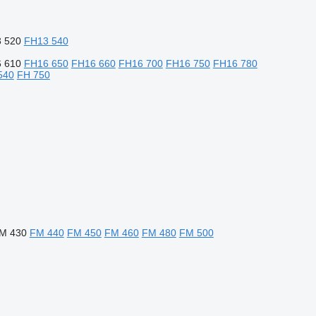
 520
FH13 540
 610
FH16 650
FH16 660
FH16 700
FH16 750
FH16 780
540
FH 750
M 430
FM 440
FM 450
FM 460
FM 480
FM 500