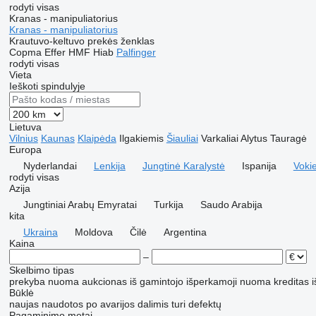
rodyti visas
Kranas - manipuliatorius
Kranas - manipuliatorius
Krautuvo-keltuvo prekės ženklas
Copma
Effer
HMF
Hiab
Palfinger
rodyti visas
Vieta
Ieškoti spindulyje
Lietuva
Vilnius
Kaunas
Klaipėda
Ilgakiemis
Šiauliai
Varkaliai
Alytus
Tauragė
Europa
Nyderlandai
Lenkija
Jungtinė Karalystė
Ispanija
Vokie
rodyti visas
Azija
Jungtiniai Arabų Emyratai
Turkija
Saudo Arabija
kita
Ukraina
Moldova
Čilė
Argentina
Kaina
–
Skelbimo tipas
prekyba
nuoma
aukcionas
iš gamintojo
išperkamoji nuoma
kreditas
i
Būklė
naujas
naudotos
po avarijos
dalimis
turi defektų
Pagaminimo metai