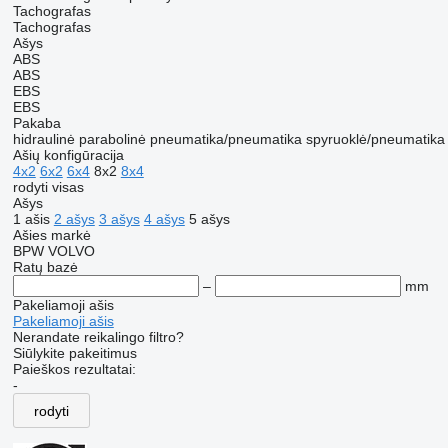
Tachografas
Tachografas
Ašys
ABS
ABS
EBS
EBS
Pakaba
hidraulinė
parabolinė
pneumatika/pneumatika
spyruoklė/pneumatika
Ašių konfigūracija
4x2
6x2
6x4
8x2
8x4
rodyti visas
Ašys
1 ašis
2 ašys
3 ašys
4 ašys
5 ašys
Ašies markė
BPW
VOLVO
Ratų bazė
–
mm
Pakeliamoji ašis
Pakeliamoji ašis
Nerandate reikalingo filtro?
Siūlykite pakeitimus
Paieškos rezultatai:
-
rodyti