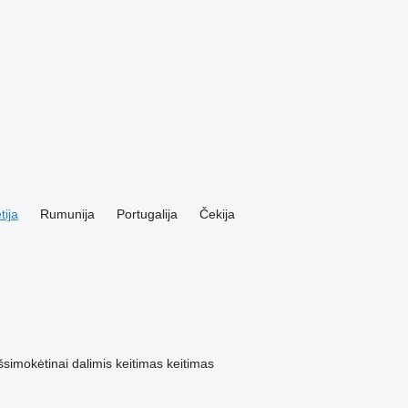
tija
Rumunija
Portugalija
Čekija
šsimokėtinai dalimis
keitimas
keitimas