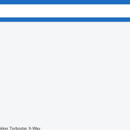
akker
Turbostar
X-Way