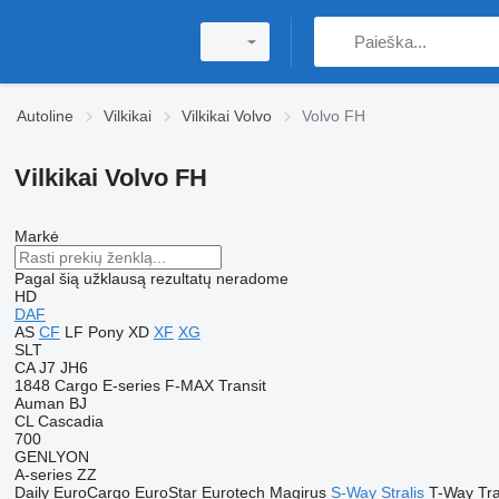
Autoline
Vilkikai
Vilkikai Volvo
Volvo FH
Vilkikai Volvo FH
Markė
Pagal šią užklausą rezultatų neradome
HD
DAF
AS
CF
LF
Pony
XD
XF
XG
SLT
CA
J7
JH6
1848
Cargo
E-series
F-MAX
Transit
Auman
BJ
CL
Cascadia
700
GENLYON
A-series
ZZ
Daily
EuroCargo
EuroStar
Eurotech
Magirus
S-Way
Stralis
T-Way
Tr