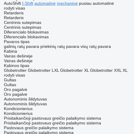
AutoShift
I-Shift
automatinė
mechaninė
pusiau automatinė
rodyti visas
Retarderis
Retarderis
Centrinis sutepimas
Centrinis sutepimas
Diferencialo blokavimas
Diferencialo blokavimas
Pavaros tipas
galinių ratų pavara
priekinių ratų pavara
visų ratų pavara
Kabina
Vairas dešinėje
Vairas dešinėje
Kabinos tipas
Globetrotter
Globetrotter LXL
Globetrotter XL
Globetrotter XXL
XL
rodyti visas
Gultas
Gultas
Oro pagalvė
Oro pagalvė
Autonominis šildytuvas
Autonominis šildytuvas
Kondicionierius
Kondicionierius
Prisitaikančioji pastovaus greičio palaikymo sistema
Prisitaikančioji pastovaus greičio palaikymo sistema
Pastovaus greičio palaikymo sistema
Pastovaus greičio palaikymo sistema