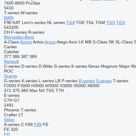
7600
8600
ProStar
5410
T-series
W-series
MAN
F90
KAT
Lion's series
NL series
TGA
TGE
TGL
TGM
TGS
TGX
543205
CH
F-series
R-series
Mercedes-Benz
A-Class
Actros
Antos
Arocs
Atego
Axor
LK
MB
S-Class
SK
SL-Class
S
Canter
Cabstar
377
386
387
389
Renault
C-series
D-series
D Wide
G-series
K-series
Kerax
Magnum
Major
M
ROC
Scania
G-series
K-series
L-series
LB
P-series
R-series
S-series
T-series
F2000
F3000
H3000
M3000
X3000
X5000
X6000
371
375
380
Max
NX
T5G
T7H
E-series
C7H
G7
1491
Phoenix
T-series
Crafter
LT
Volvo
A-series
C
F88
F89
FE
FE 320
FH