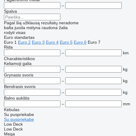
–
Spalva
Pagal šią užklausą rezultatų neradome
balta
juoda
mėlyna
raudona
žalia
rodyti visas
Euro standartas
Euro 1
Euro 2
Euro 3
Euro 4
Euro 5
Euro 6
Euro 7
Rida
–
km
Charakteristikos
Keliamoji galia
–
kg
Grynasis svoris
–
kg
Bendrasis svoris
–
kg
Balno aukštis
–
mm
Kėbulas
Su puspriekabe
Su puspriekabe
Low Deck
Low Deck
Mega