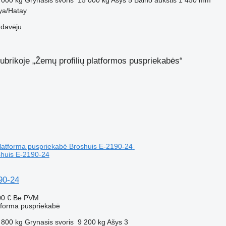
kya/Hatay
rdavėju
ubrikoje „Žemų profilių platformos puspriekabės“
shuis E-2190-24
90-24
00 €
Be PVM
atforma puspriekabė
 800 kg
Grynasis svoris
9 200 kg
Ašys
3