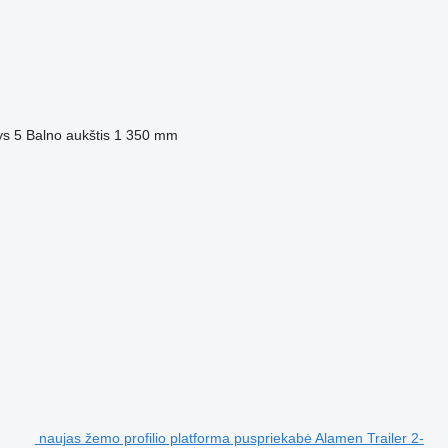
ys
5
Balno aukštis
1 350 mm
naujas žemo profilio platforma puspriekabė Alamen Trailer 2-