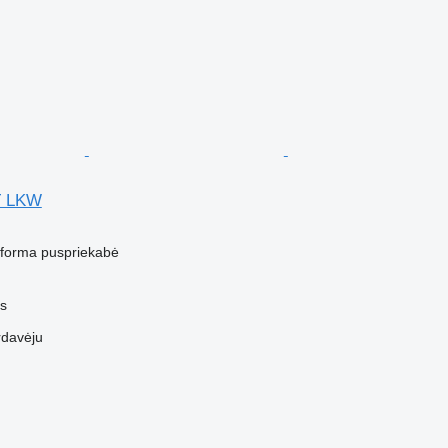
T LKW
atforma puspriekabė
us
rdavėju