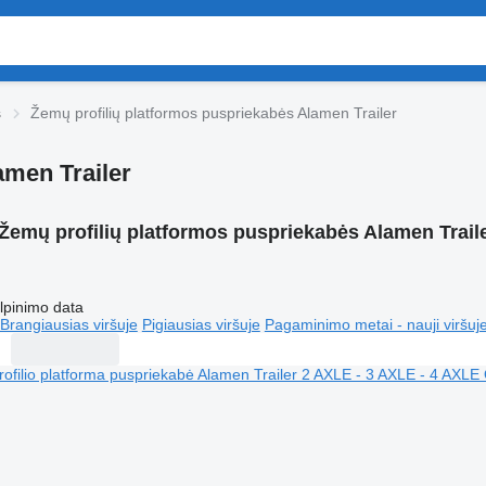
s
Žemų profilių platformos puspriekabės Alamen Trailer
amen Trailer
Žemų profilių platformos puspriekabės Alamen Trail
lpinimo data
Brangiausias viršuje
Pigiausias viršuje
Pagaminimo metai - nauji viršuj