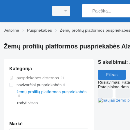
Autoline
Puspriekabės
Žemų profilių platformos puspriekabė
Žemų profilių platformos puspriekabės Al
5 skelbimai:
Kategorija
Filtras
puspriekabės cisternos
Rūšiavimas
:
Pata
savivarčiai puspriekabės
Patalpinimo data
žemų profilių platformos puspriekabės
rodyti visas
Markė