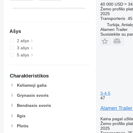
40 000 USD
≈ 34
Žemo profilio pl
2025
Transporteris
45
Turkija, Anta
Alamen Trailer
Ašys
Susisiekite su pa
2 ašys
3 ašys
5 ašys
Charakteristikos
Keliamoji galia
3-4-5
Grynasis svoris
47
Bendrasis svoris
Alamen Trailer
Ilgis
Kaina pagal užkl
Žemo profilio pl
Plotis
2025
Transporteris
75