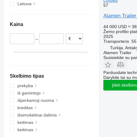
Lovbed
Lietuva
57
Alamen Traile
Kaina
44 000 USD
≈ 38
Žemo profilio pl
2025
–
Transporteris
55
Turkija, Anta
Alamen Trailer
Susisiekite su pa
Parduodate techn
Skelbimo tipas
Darykite tai su m
Įdėti skelbim
prekyba
iš gamintojo
išperkamoji nuoma
kreditas
išsimokėtinai dalimis
keitimas
keitimas