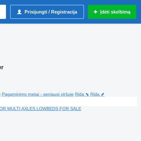
Prisijungti / Registracija
Įdėti skelbimą
er
e
Pagaminimo metai - seniausi viršuje
Rida ⬊
Rida ⬈