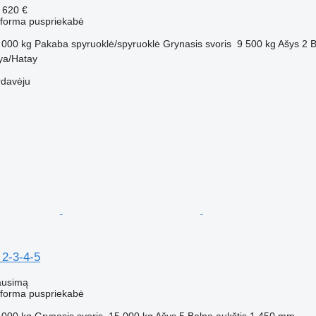
 620 €
atforma puspriekabė
 000 kg
Pakaba
spyruoklė/spyruoklė
Grynasis svoris
9 500 kg
Ašys
2
B
kya/Hatay
rdavėju
 2-3-4-5
ausimą
atforma puspriekabė
 000 kg
Grynasis svoris
15 000 kg
Ašys
5
Balno aukštis
1 450 mm