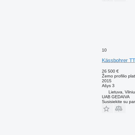
10
Kässbohrer T
26 500 €
Žemo profilio pl
2015
Ašys
3
Lietuva, Vilni
UAB GEDAIVA
Susisiekite su pa