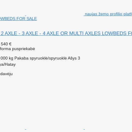
naujas žemo profilio pla
OWBEDS FOR SALE
er 2 AXLE - 3 AXLE - 4 AXLE OR MULTI AXLES LOWBEDS 
 540 €
atforma puspriekabė
 000 kg
Pakaba
spyruoklė/spyruoklė
Ašys
3
kya/Hatay
rdavėju