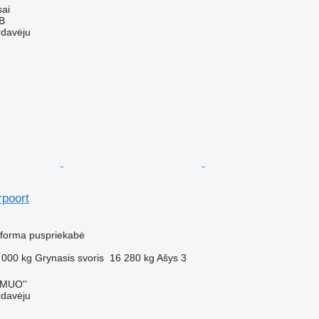
sai
AB
rdavėju
poort
M
atforma puspriekabė
 000 kg
Grynasis svoris
16 280 kg
Ašys
3
MUO''
rdavėju