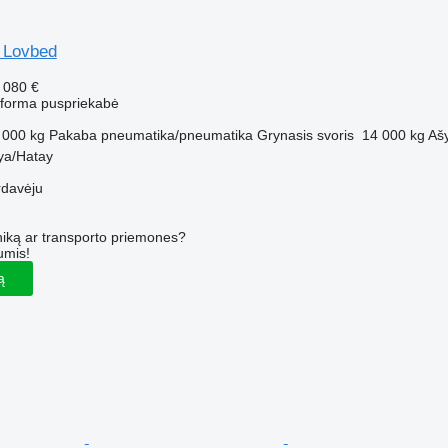
r Lovbed
 080 €
atforma puspriekabė
 000 kg
Pakaba
pneumatika/pneumatika
Grynasis svoris
14 000 kg
Aš
kya/Hatay
rdavėju
iką ar transporto priemones?
umis!
ą