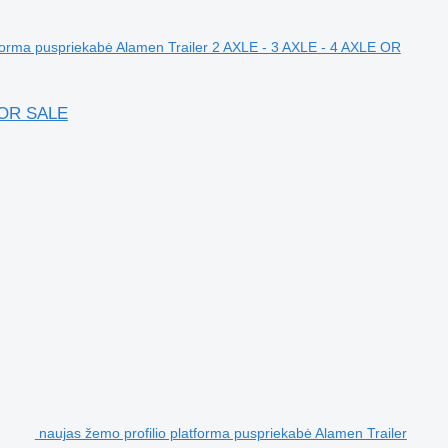
tforma puspriekabė Alamen Trailer 2 AXLE - 3 AXLE - 4 AXLE OR
FOR SALE
naujas žemo profilio platforma puspriekabė Alamen Trailer