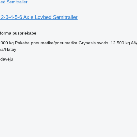
ed Semitrailer
 2-3-4-5-6 Axle Lovbed Semitrailer
atforma puspriekabė
 000 kg
Pakaba
pneumatika/pneumatika
Grynasis svoris
12 500 kg
Aš
kya/Hatay
rdavėju