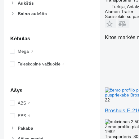
Aukštis
Turkija, Anta
Alamen Trailer
Balno aukštis
Susisiekite su pa
Kitos markės r
Kėbulas
Mega
Teleskopinė važiuoklė
Ašys
puspriekabė Bro
22
ABS
Broshuis E-21
EBS
2 5
Žemo profilio pl
Pakaba
1982
Transporteris
30
Ašies markė