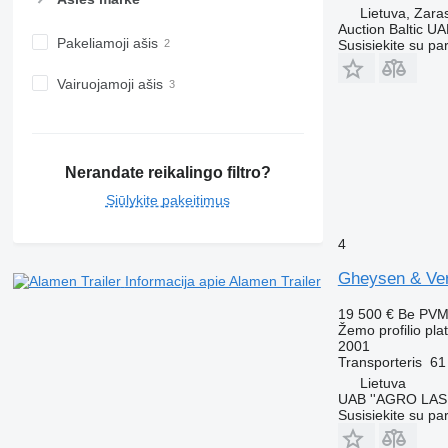
Lietuva, Zara
Auction Baltic U
Pakeliamoji ašis
Susisiekite su pa
Vairuojamoji ašis
Nerandate reikalingo filtro?
Siūlykite pakeitimus
4
Gheysen & Ver
Informacija apie Alamen Trailer
19 500 €
Be PV
Žemo profilio pl
2001
Transporteris
61
Lietuva
UAB ''AGRO LAS
Susisiekite su pa