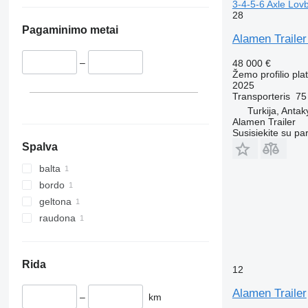
3-4-5-6 Axle Lovb
28
Pagaminimo metai
Alamen Trailer
–
48 000 €
Žemo profilio pl
2025
Transporteris
75
Turkija, Anta
Alamen Trailer
Susisiekite su pa
Spalva
balta
bordo
geltona
raudona
Rida
12
Alamen Trailer
–
km