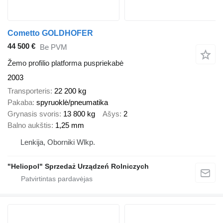
Cometto GOLDHOFER
44 500 €
Be PVM
Žemo profilio platforma puspriekabė
2003
Transporteris
22 200 kg
Pakaba
spyruoklė/pneumatika
Grynasis svoris
13 800 kg
Ašys
2
Balno aukštis
1,25 mm
Lenkija, Oborniki Wlkp.
"Heliopol" Sprzedaż Urządzeń Rolniczych