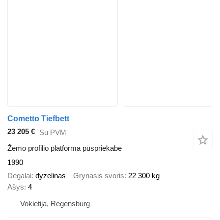
Cometto Tiefbett
23 205 €
Su PVM
Žemo profilio platforma puspriekabė
1990
Degalai
dyzelinas
Grynasis svoris
22 300 kg
Ašys
4
Vokietija, Regensburg