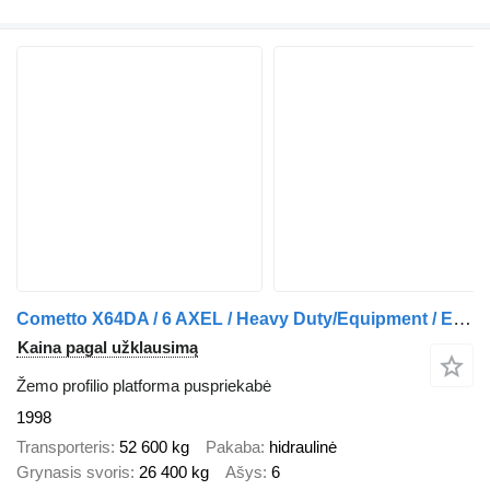
Cometto X64DA / 6 AXEL / Heavy Duty/Equipment / Extendable / 29 mtr
Kaina pagal užklausimą
Žemo profilio platforma puspriekabė
1998
Transporteris
52 600 kg
Pakaba
hidraulinė
Grynasis svoris
26 400 kg
Ašys
6