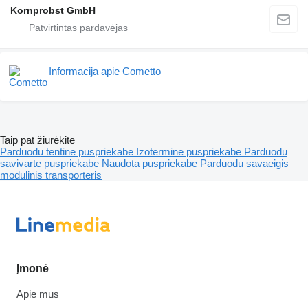
Kornprobst GmbH
Informacija apie Cometto
Taip pat žiūrėkite
Parduodu tentine puspriekabe
Izotermine puspriekabe
Parduodu
savivarte puspriekabe
Naudota puspriekabe
Parduodu savaeigis
modulinis transporteris
Įmonė
Apie mus