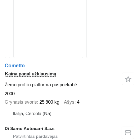
Cometto
Kaina pagal užklausimą
Žemo profilio platforma puspriekabė
2000
Grynasis svoris
25 900 kg
Ašys
4
Italija, Cercola (Na)
Di Sarno Autocarri S.a.s