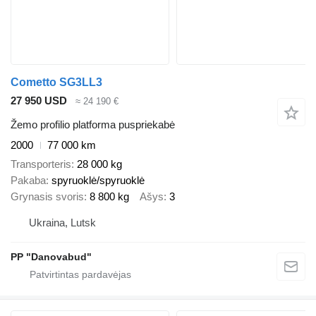
Cometto SG3LL3
27 950 USD
≈ 24 190 €
Žemo profilio platforma puspriekabė
2000
77 000 km
Transporteris
28 000 kg
Pakaba
spyruoklė/spyruoklė
Grynasis svoris
8 800 kg
Ašys
3
Ukraina, Lutsk
PP "Danovabud"