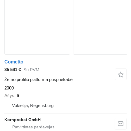
Cometto
35 581 €
Su PVM
Žemo profilio platforma puspriekabė
2000
Ašys
6
Vokietija, Regensburg
Kornprobst GmbH