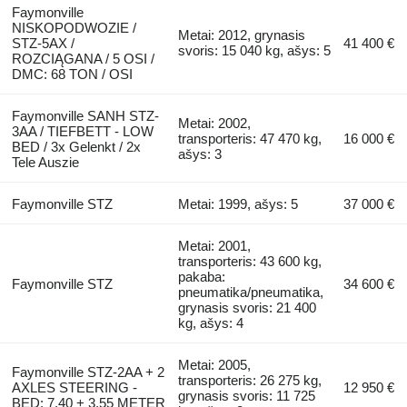
Faymonville
NISKOPODWOZIE /
Metai: 2012, grynasis
STZ-5AX /
41 400 €
svoris: 15 040 kg, ašys: 5
ROZCIĄGANA / 5 OSI /
DMC: 68 TON / OSI
Faymonville SANH STZ-
Metai: 2002,
3AA / TIEFBETT - LOW
transporteris: 47 470 kg,
16 000 €
BED / 3x Gelenkt / 2x
ašys: 3
Tele Auszie
Faymonville STZ
Metai: 1999, ašys: 5
37 000 €
Metai: 2001,
transporteris: 43 600 kg,
pakaba:
Faymonville STZ
34 600 €
pneumatika/pneumatika,
grynasis svoris: 21 400
kg, ašys: 4
Metai: 2005,
Faymonville STZ-2AA + 2
transporteris: 26 275 kg,
AXLES STEERING -
12 950 €
grynasis svoris: 11 725
BED: 7,40 + 3,55 METER