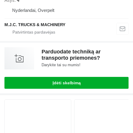
Ašys
4
Nyderlandai, Overpelt
M.J.C. TRUCKS & MACHINERY
Parduodate techniką ar
transporto priemones?
Darykite tai su mumis!
Įdėti skelbimą