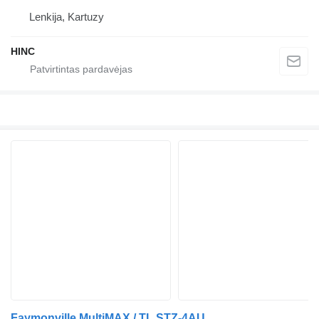
Lenkija, Kartuzy
HINC
Faymonville MultiMAX / TL STZ-4AU