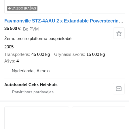
VAIZDO ĮRAŠAS
Faymonville STZ-4AAU 2 x Extandable Powersteering Ramps!
35 500 €
Be PVM
Žemo profilio platforma puspriekabė
2005
Transporteris
45 000 kg
Grynasis svoris
15 000 kg
Ašys
4
Nyderlandai, Almelo
Autohandel Gebr. Heinhuis