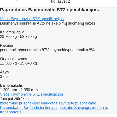
kg, ašys: 2
Pagrindinės Faymonville STZ specifikacijos:
Visos Faymonville STZ specifikacijos
Duomenys surinkti iš Autoline skelbimų duomenų bazės
Keliamoji galia
29 700 kg
-
53 320 kg
Pakaba
pneumatika/pneumatika
87%
spyruoklė/pneumatika
9%
Grynasis svoris
12 300 kg
-
15 040 kg
Ašys
3
-
5
Balno aukštis
1 200 mm
-
1 350 mm
Visos Faymonville STZ specifikacijos
Taip pat žiūrėkite
Izotermine puspriekabe
Naudotas savivarte puspriekabe
Puspriekabe
Parduodu tentine puspriekabe
Savaeigis modulinis
transporteris