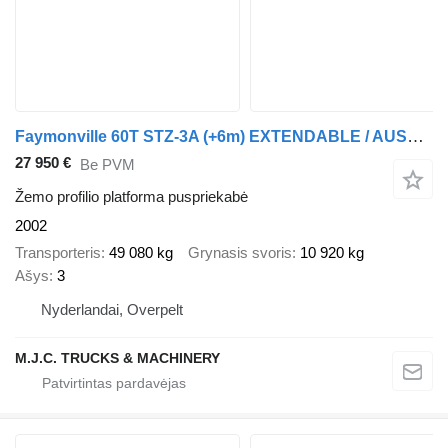
Faymonville 60T STZ-3A (+6m) EXTENDABLE / AUSSCHIEBBAHR - 3x HYDR STEERING A
27 950 €
Be PVM
Žemo profilio platforma puspriekabė
2002
Transporteris
49 080 kg
Grynasis svoris
10 920 kg
Ašys
3
Nyderlandai, Overpelt
M.J.C. TRUCKS & MACHINERY