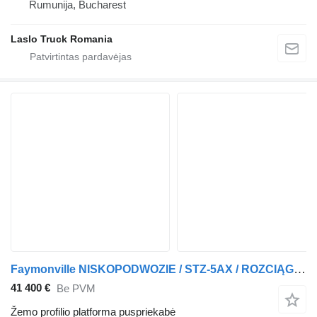
Rumunija, Bucharest
Laslo Truck Romania
Faymonville NISKOPODWOZIE / STZ-5AX / ROZCIĄGANA / 5 OSI / DMC: 68 TON / OSI
41 400 €
Be PVM
Žemo profilio platforma puspriekabė