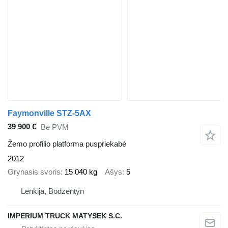
Faymonville STZ-5AX
39 900 €
Be PVM
Žemo profilio platforma puspriekabė
2012
Grynasis svoris
15 040 kg
Ašys
5
Lenkija, Bodzentyn
IMPERIUM TRUCK MATYSEK S.C.