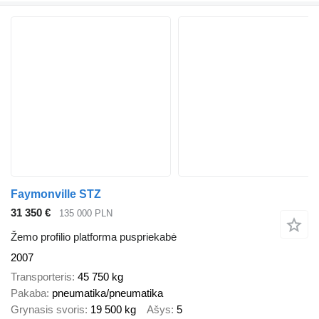
Faymonville STZ
31 350 €
135 000 PLN
Žemo profilio platforma puspriekabė
2007
Transporteris
45 750 kg
Pakaba
pneumatika/pneumatika
Grynasis svoris
19 500 kg
Ašys
5