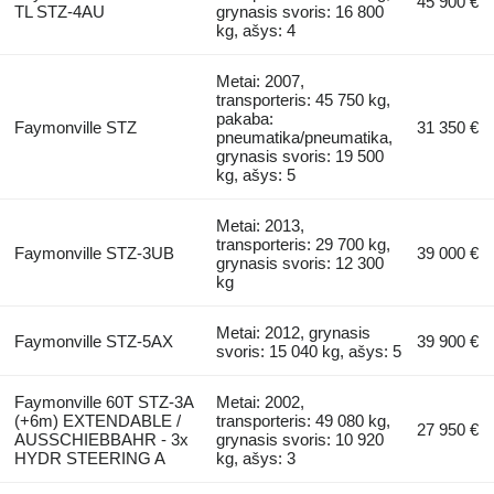
45 900 €
TL STZ-4AU
grynasis svoris: 16 800
kg, ašys: 4
Metai: 2007,
transporteris: 45 750 kg,
pakaba:
Faymonville STZ
31 350 €
pneumatika/pneumatika,
grynasis svoris: 19 500
kg, ašys: 5
Metai: 2013,
transporteris: 29 700 kg,
Faymonville STZ-3UB
39 000 €
grynasis svoris: 12 300
kg
Metai: 2012, grynasis
Faymonville STZ-5AX
39 900 €
svoris: 15 040 kg, ašys: 5
Faymonville 60T STZ-3A
Metai: 2002,
(+6m) EXTENDABLE /
transporteris: 49 080 kg,
27 950 €
AUSSCHIEBBAHR - 3x
grynasis svoris: 10 920
HYDR STEERING A
kg, ašys: 3