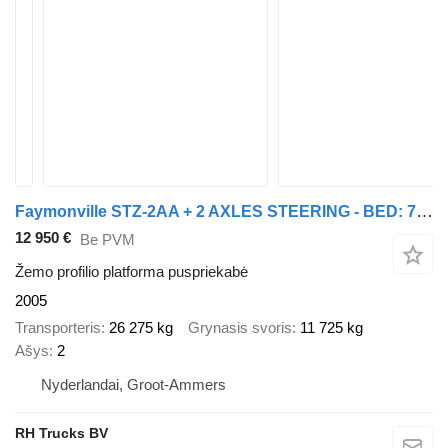
Faymonville STZ-2AA + 2 AXLES STEERING - BED: 7,40 + 3,55 METER
12 950 €
Be PVM
Žemo profilio platforma puspriekabė
2005
Transporteris
26 275 kg
Grynasis svoris
11 725 kg
Ašys
2
Nyderlandai, Groot-Ammers
RH Trucks BV