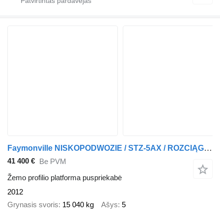
Faymonville NISKOPODWOZIE / STZ-5AX / ROZCIĄGANA / 5 OSI / DMC: 68 TON / OSI
41 400 €
Be PVM
Žemo profilio platforma puspriekabė
2012
Grynasis svoris
15 040 kg
Ašys
5