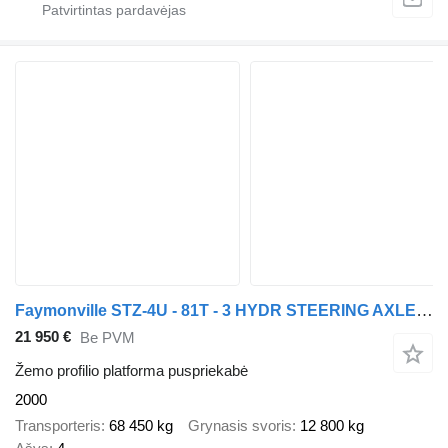
Faymonville STZ-4U - 81T - 3 HYDR STEERING AXLES - 11m LOWDBED !! - FULL RAM
21 950 €
Be PVM
Žemo profilio platforma puspriekabė
2000
Transporteris
68 450 kg
Grynasis svoris
12 800 kg