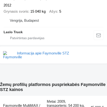
2012
Grynasis svoris
15 040 kg
Ašys
5
Vengrija, Budapest
Laslo Truck
Informacija apie Faymonville STZ
Žemų profilių platformos puspriekabės Faymonville
STZ kainos
Metai: 2009,
Faymonville MultiMAX /
transporteris: 54 200 kg,