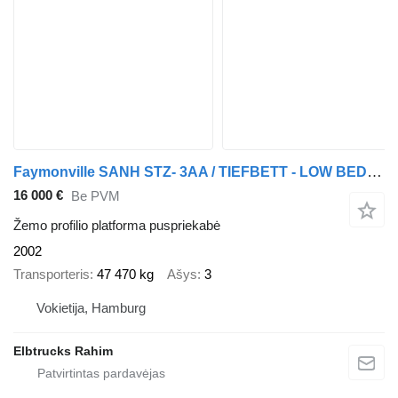
Faymonville SANH STZ- 3AA / TIEFBETT - LOW BED / 3x Gelenkt / 2x Tele Auszie
16 000 €
Be PVM
Žemo profilio platforma puspriekabė
2002
Transporteris
47 470 kg
Ašys
3
Vokietija, Hamburg
Elbtrucks Rahim