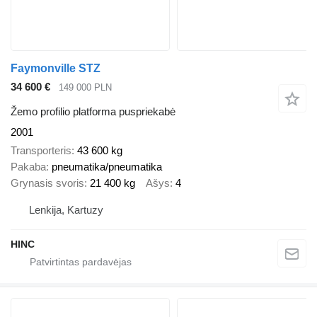
Faymonville STZ
34 600 €
149 000 PLN
Žemo profilio platforma puspriekabė
2001
Transporteris
43 600 kg
Pakaba
pneumatika/pneumatika
Grynasis svoris
21 400 kg
Ašys
4
Lenkija, Kartuzy
HINC