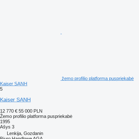
žemo profilio platforma puspriekabė
Kaiser SANH
5
Kaiser SANH
12 770 €
55 000 PLN
Žemo profilio platforma puspriekabė
1995
Ašys
3
Lenkija, Gozdanin
Biuro Handlowe AGA