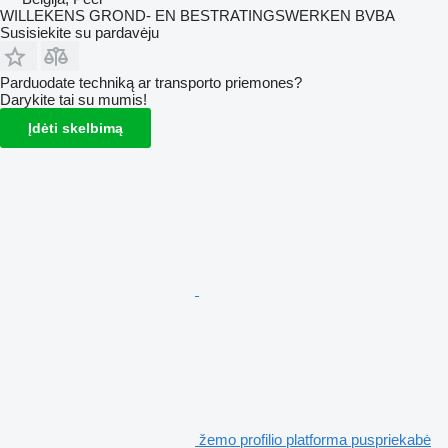
WILLEKENS GROND- EN BESTRATINGSWERKEN BVBA
Susisiekite su pardavėju
Parduodate techniką ar transporto priemones?
Darykite tai su mumis!
Įdėti skelbimą
žemo profilio platforma puspriekabė