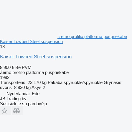
žemo profilio platforma puspriekabė
Kaiser Lowbed Steel suspension
18
Kaiser Lowbed Steel suspension
8 900 €
Be PVM
Žemo profilio platforma puspriekabė
1982
Transporteris
23 170 kg
Pakaba
spyruoklė/spyruoklė
Grynasis
svoris
8 830 kg
Ašys
2
Nyderlandai, Ede
JB Trading bv
Susisiekite su pardavėju