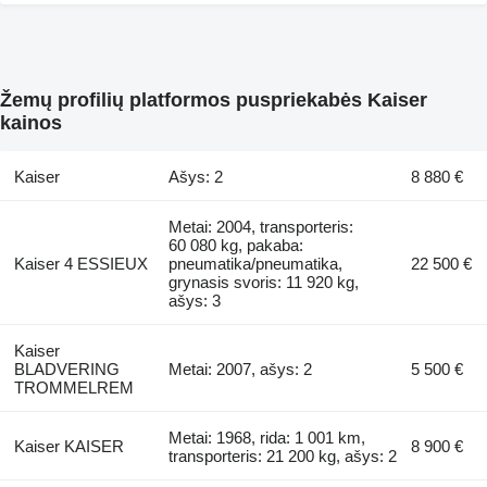
Žemų profilių platformos puspriekabės Kaiser
kainos
Kaiser
Ašys: 2
8 880 €
Metai: 2004, transporteris:
60 080 kg, pakaba:
Kaiser 4 ESSIEUX
pneumatika/pneumatika,
22 500 €
grynasis svoris: 11 920 kg,
ašys: 3
Kaiser
BLADVERING
Metai: 2007, ašys: 2
5 500 €
TROMMELREM
Metai: 1968, rida: 1 001 km,
Kaiser KAISER
8 900 €
transporteris: 21 200 kg, ašys: 2