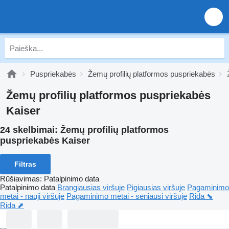
Puspriekabės
Žemų profilių platformos puspriekabės
Žemų profilių platformos puspriekabės
Kaiser
24 skelbimai:
Žemų profilių platformos
puspriekabės Kaiser
Filtras
Rūšiavimas
:
Patalpinimo data
Patalpinimo data
Brangiausias viršuje
Pigiausias viršuje
Pagaminimo
metai - nauji viršuje
Pagaminimo metai - seniausi viršuje
Rida ⬊
Rida ⬈