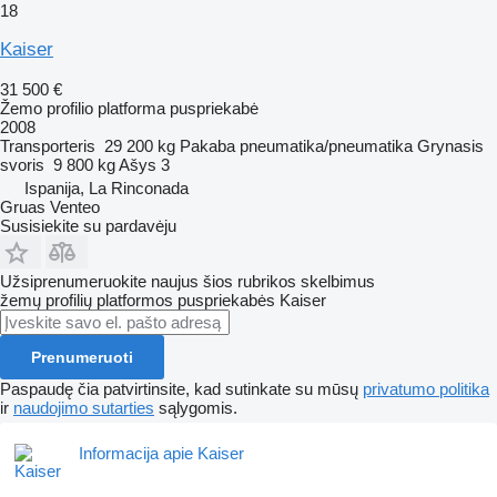
18
Kaiser
31 500 €
Žemo profilio platforma puspriekabė
2008
Transporteris
29 200 kg
Pakaba
pneumatika/pneumatika
Grynasis
svoris
9 800 kg
Ašys
3
Ispanija, La Rinconada
Gruas Venteo
Susisiekite su pardavėju
Užsiprenumeruokite naujus šios rubrikos skelbimus
žemų profilių platformos puspriekabės
Kaiser
Prenumeruoti
Paspaudę čia patvirtinsite, kad sutinkate su mūsų
privatumo politika
ir
naudojimo sutarties
sąlygomis.
Informacija apie Kaiser