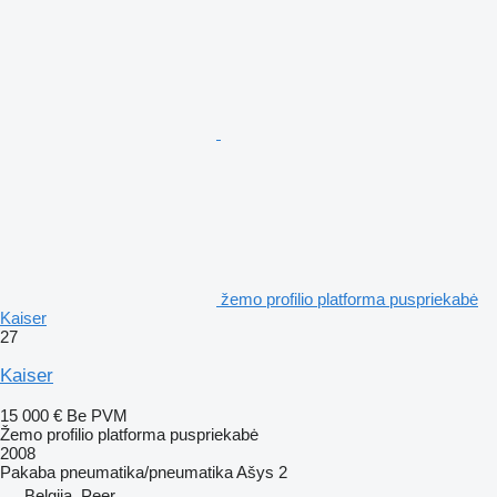
žemo profilio platforma puspriekabė
Kaiser
27
Kaiser
15 000 €
Be PVM
Žemo profilio platforma puspriekabė
2008
Pakaba
pneumatika/pneumatika
Ašys
2
Belgija, Peer