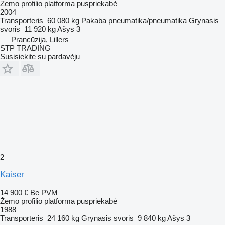
Žemo profilio platforma puspriekabė
2004
Transporteris
60 080 kg
Pakaba
pneumatika/pneumatika
Grynasis
svoris
11 920 kg
Ašys
3
Prancūzija, Lillers
STP TRADING
Susisiekite su pardavėju
2
Kaiser
14 900 €
Be PVM
Žemo profilio platforma puspriekabė
1988
Transporteris
24 160 kg
Grynasis svoris
9 840 kg
Ašys
3