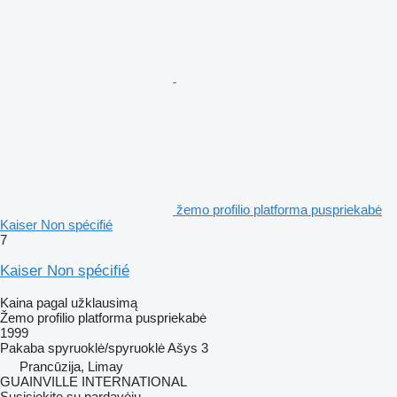
žemo profilio platforma puspriekabė
Kaiser Non spécifié
7
Kaiser Non spécifié
Kaina pagal užklausimą
Žemo profilio platforma puspriekabė
1999
Pakaba
spyruoklė/spyruoklė
Ašys
3
Prancūzija, Limay
GUAINVILLE INTERNATIONAL
Susisiekite su pardavėju