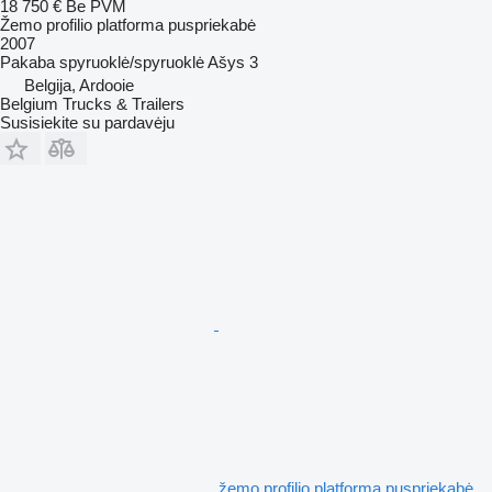
18 750 €
Be PVM
Žemo profilio platforma puspriekabė
2007
Pakaba
spyruoklė/spyruoklė
Ašys
3
Belgija, Ardooie
Belgium Trucks & Trailers
Susisiekite su pardavėju
žemo profilio platforma puspriekabė