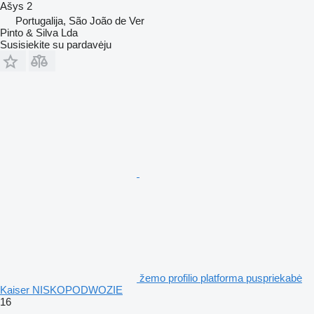
Ašys
2
Portugalija, São João de Ver
Pinto & Silva Lda
Susisiekite su pardavėju
žemo profilio platforma puspriekabė
Kaiser NISKOPODWOZIE
16