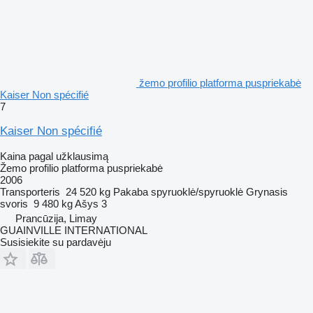
žemo profilio platforma puspriekabė
Kaiser Non spécifié
7
Kaiser Non spécifié
Kaina pagal užklausimą
Žemo profilio platforma puspriekabė
2006
Transporteris
24 520 kg
Pakaba
spyruoklė/spyruoklė
Grynasis
svoris
9 480 kg
Ašys
3
Prancūzija, Limay
GUAINVILLE INTERNATIONAL
Susisiekite su pardavėju