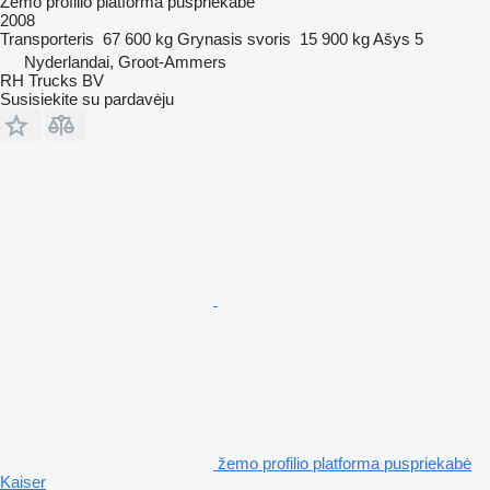
Žemo profilio platforma puspriekabė
2008
Transporteris
67 600 kg
Grynasis svoris
15 900 kg
Ašys
5
Nyderlandai, Groot-Ammers
RH Trucks BV
Susisiekite su pardavėju
žemo profilio platforma puspriekabė
Kaiser