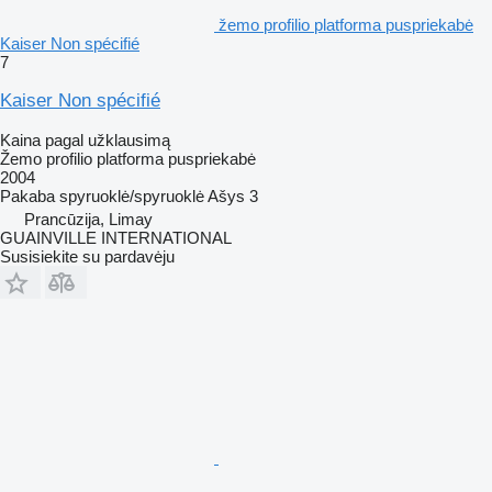
žemo profilio platforma puspriekabė
Kaiser Non spécifié
7
Kaiser Non spécifié
Kaina pagal užklausimą
Žemo profilio platforma puspriekabė
2004
Pakaba
spyruoklė/spyruoklė
Ašys
3
Prancūzija, Limay
GUAINVILLE INTERNATIONAL
Susisiekite su pardavėju