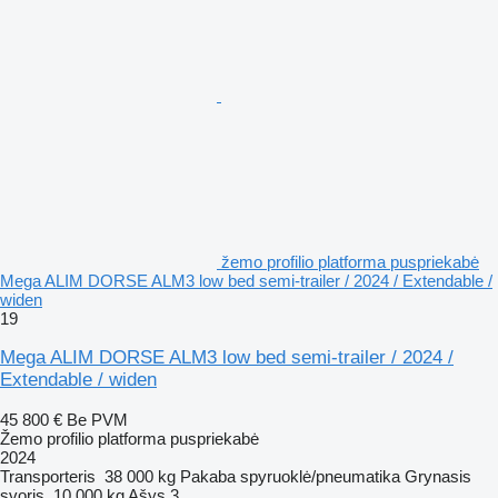
žemo profilio platforma puspriekabė
Mega ALIM DORSE ALM3 low bed semi-trailer / 2024 / Extendable /
widen
19
Mega ALIM DORSE ALM3 low bed semi-trailer / 2024 /
Extendable / widen
45 800 €
Be PVM
Žemo profilio platforma puspriekabė
2024
Transporteris
38 000 kg
Pakaba
spyruoklė/pneumatika
Grynasis
svoris
10 000 kg
Ašys
3