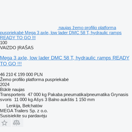
naujas žemo profilio platforma
puspriekabė Mega 3 axle, low lader DMC 58 T, hydraulic ramps
READY TO GO !!!
100
VAIZDO ĮRAŠAS
Mega 3 axle, low lader DMC 58 T, hydraulic ramps READY
TO GO !!!
46 210 €
199 000 PLN
Žemo profilio platforma puspriekabė
2024
Būklė
naujas
Transporteris
47 000 kg
Pakaba
pneumatika/pneumatika
Grynasis
svoris
11 000 kg
Ašys
3
Balno aukštis
1 150 mm
Lenkija, Bełchatów
MEGA Trailers Sp. z o.o.
Susisiekite su pardavėju