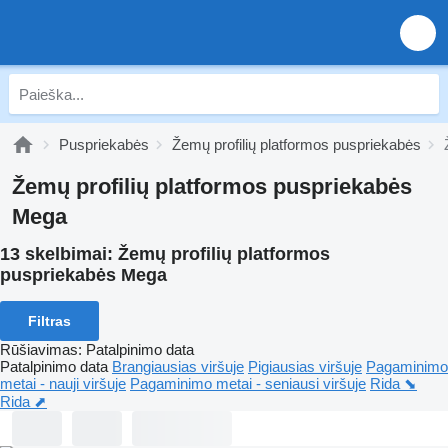
Puspriekabės
Žemų profilių platformos puspriekabės
Žemų profilių platformos puspriekabės
Mega
13 skelbimai:
Žemų profilių platformos
puspriekabės Mega
Filtras
Rūšiavimas
:
Patalpinimo data
Patalpinimo data
Brangiausias viršuje
Pigiausias viršuje
Pagaminimo
metai - nauji viršuje
Pagaminimo metai - seniausi viršuje
Rida ⬊
Rida ⬈