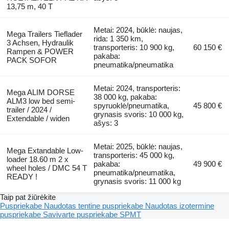
13,75 m, 40 T
Metai: 2024, būklė: naujas,
Mega Trailers Tieflader
rida: 1 350 km,
3 Achsen, Hydraulik
transporteris: 10 900 kg,
60 150 €
Rampen & POWER
pakaba:
PACK SOFOR
pneumatika/pneumatika
Metai: 2024, transporteris:
Mega ALIM DORSE
38 000 kg, pakaba:
ALM3 low bed semi-
spyruoklė/pneumatika,
45 800 €
trailer / 2024 /
grynasis svoris: 10 000 kg,
Extendable / widen
ašys: 3
Metai: 2025, būklė: naujas,
Mega Extandable Low-
transporteris: 45 000 kg,
loader 18.60 m 2 x
pakaba:
49 900 €
wheel holes / DMC 54 T
pneumatika/pneumatika,
READY !
grynasis svoris: 11 000 kg
Taip pat žiūrėkite
Puspriekabe
Naudotas tentine puspriekabe
Naudotas izotermine
puspriekabe
Savivarte puspriekabe
SPMT