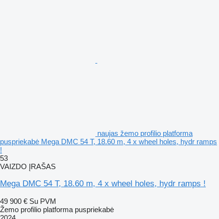
naujas žemo profilio platforma
puspriekabė Mega DMC 54 T, 18.60 m, 4 x wheel holes, hydr ramps
!
53
VAIZDO ĮRAŠAS
Mega DMC 54 T, 18.60 m, 4 x wheel holes, hydr ramps !
49 900 €
Su PVM
Žemo profilio platforma puspriekabė
2024