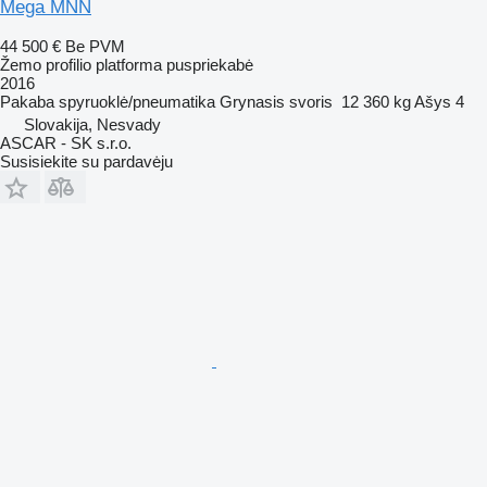
Mega MNN
44 500 €
Be PVM
Žemo profilio platforma puspriekabė
2016
Pakaba
spyruoklė/pneumatika
Grynasis svoris
12 360 kg
Ašys
4
Slovakija, Nesvady
ASCAR - SK s.r.o.
Susisiekite su pardavėju