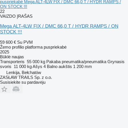
puspriekabė Mega ALT-4LW FIX / DMC 66,0 T / HYDR RAMPS /
ON STOCK !!!
22
VAIZDO ĮRAŠAS
Mega ALT-4LW FIX / DMC 66,0 T / HYDR RAMPS / ON
STOCK !!!
59 600 €
Su PVM
Žemo profilio platforma puspriekabė
2025
Būklė
naujas
Transporteris
55 000 kg
Pakaba
pneumatika/pneumatika
Grynasis
svoris
11 000 kg
Ašys
4
Balno aukštis
1 200 mm
Lenkija, Bełchatów
ZASŁAW TRAILS Sp. z o.o.
Susisiekite su pardavėju