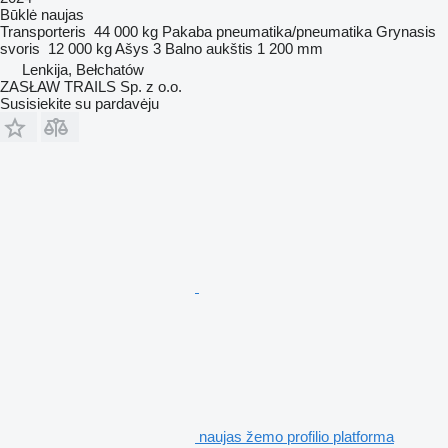
Būklė
naujas
Transporteris
44 000 kg
Pakaba
pneumatika/pneumatika
Grynasis
svoris
12 000 kg
Ašys
3
Balno aukštis
1 200 mm
Lenkija, Bełchatów
ZASŁAW TRAILS Sp. z o.o.
Susisiekite su pardavėju
naujas žemo profilio platforma