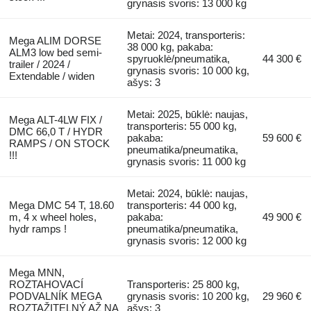
grynasis svoris: 13 000 kg
Metai: 2024, transporteris:
Mega ALIM DORSE
38 000 kg, pakaba:
ALM3 low bed semi-
spyruoklė/pneumatika,
44 300 €
trailer / 2024 /
grynasis svoris: 10 000 kg,
Extendable / widen
ašys: 3
Metai: 2025, būklė: naujas,
Mega ALT-4LW FIX /
transporteris: 55 000 kg,
DMC 66,0 T / HYDR
pakaba:
59 600 €
RAMPS / ON STOCK
pneumatika/pneumatika,
!!!
grynasis svoris: 11 000 kg
Metai: 2024, būklė: naujas,
Mega DMC 54 T, 18.60
transporteris: 44 000 kg,
m, 4 x wheel holes,
pakaba:
49 900 €
hydr ramps !
pneumatika/pneumatika,
grynasis svoris: 12 000 kg
Mega MNN,
ROZTAHOVACÍ
Transporteris: 25 800 kg,
PODVALNÍK MEGA
grynasis svoris: 10 200 kg,
29 960 €
ROZTAŽITELNÝ AŽ NA
ašys: 3