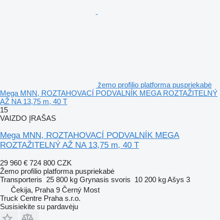
žemo profilio platforma puspriekabė
Mega MNN, ROZTAHOVACÍ PODVALNÍK MEGA ROZTAŽITELNÝ
AŽ NA 13,75 m, 40 T
15
VAIZDO ĮRAŠAS
Mega MNN, ROZTAHOVACÍ PODVALNÍK MEGA
ROZTAŽITELNÝ AŽ NA 13,75 m, 40 T
29 960 €
724 800 CZK
Žemo profilio platforma puspriekabė
Transporteris
25 800 kg
Grynasis svoris
10 200 kg
Ašys
3
Čekija, Praha 9 Černý Most
Truck Centre Praha s.r.o.
Susisiekite su pardavėju