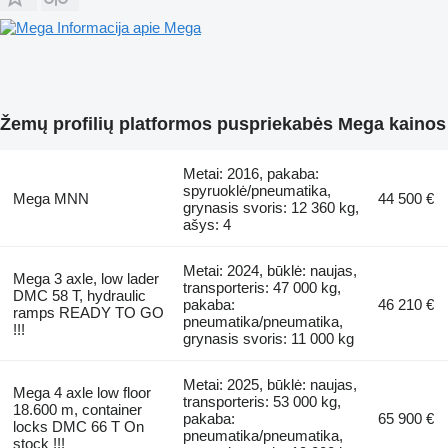
Informacija apie Mega
Žemų profilių platformos puspriekabės Mega kainos
Metai: 2016, pakaba:
spyruoklė/pneumatika,
Mega MNN
44 500 €
grynasis svoris: 12 360 kg,
ašys: 4
Metai: 2024, būklė: naujas,
Mega 3 axle, low lader
transporteris: 47 000 kg,
DMC 58 T, hydraulic
pakaba:
46 210 €
ramps READY TO GO
pneumatika/pneumatika,
!!!
grynasis svoris: 11 000 kg
Metai: 2025, būklė: naujas,
Mega 4 axle low floor
transporteris: 53 000 kg,
18.600 m, container
pakaba:
65 900 €
locks DMC 66 T On
pneumatika/pneumatika,
stock !!!