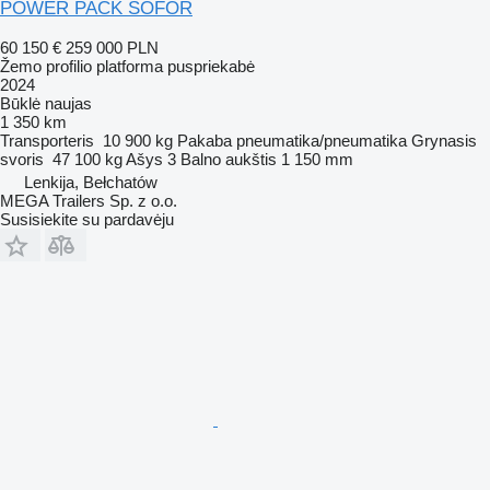
POWER PACK SOFOR
60 150 €
259 000 PLN
Žemo profilio platforma puspriekabė
2024
Būklė
naujas
1 350 km
Transporteris
10 900 kg
Pakaba
pneumatika/pneumatika
Grynasis
svoris
47 100 kg
Ašys
3
Balno aukštis
1 150 mm
Lenkija, Bełchatów
MEGA Trailers Sp. z o.o.
Susisiekite su pardavėju