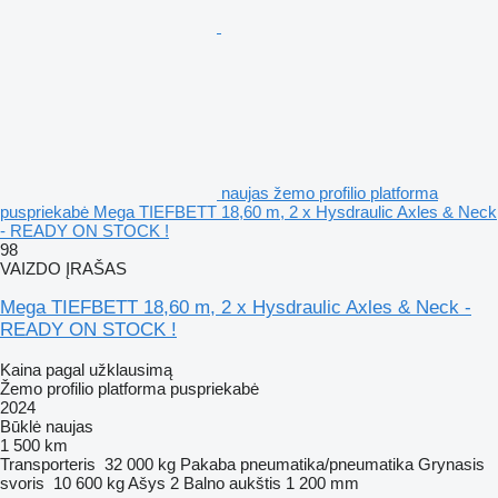
naujas žemo profilio platforma
puspriekabė Mega TIEFBETT 18,60 m, 2 x Hysdraulic Axles & Neck
- READY ON STOCK !
98
VAIZDO ĮRAŠAS
Mega TIEFBETT 18,60 m, 2 x Hysdraulic Axles & Neck -
READY ON STOCK !
Kaina pagal užklausimą
Žemo profilio platforma puspriekabė
2024
Būklė
naujas
1 500 km
Transporteris
32 000 kg
Pakaba
pneumatika/pneumatika
Grynasis
svoris
10 600 kg
Ašys
2
Balno aukštis
1 200 mm