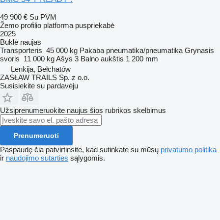
49 900 €
Su PVM
Žemo profilio platforma puspriekabė
2025
Būklė
naujas
Transporteris
45 000 kg
Pakaba
pneumatika/pneumatika
Grynasis
svoris
11 000 kg
Ašys
3
Balno aukštis
1 200 mm
Lenkija, Bełchatów
ZASŁAW TRAILS Sp. z o.o.
Susisiekite su pardavėju
Užsiprenumeruokite naujus šios rubrikos skelbimus
Prenumeruoti
Paspaudę čia patvirtinsite, kad sutinkate su mūsų
privatumo politika
ir
naudojimo sutarties
sąlygomis.