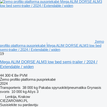
žemo
profilio platforma puspriekabė Mega ALIM DORSE ALM3 low bed
semi-trailer / 2024 / Extendable / widen
19
Mega ALIM DORSE ALM3 low bed semi-trailer / 2024 /
Extendable / widen
44 300 €
Be PVM
Žemo profilio platforma puspriekabė
2024
Transporteris
38 000 kg
Pakaba
spyruoklė/pneumatika
Grynasis
svoris
10 000 kg
Ašys
3
Lenkija, Krakow
CIEZAROWKI.PL
Susisiekite su pardavėju