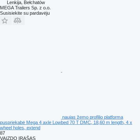
Lenkija, Bełchatów
MEGA Trailers Sp. z o.o.
Susisiekite su pardavėju
naujas žemo profilio platforma
puspriekabė Mega 4 axle Lowbed 70 T DMC, 18,60 m length, 4 x
wheel holes, extend
87
VAIZDO ĮRAŠAS