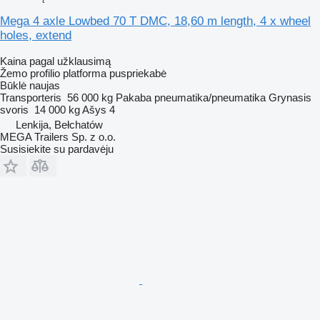
Mega 4 axle Lowbed 70 T DMC, 18,60 m length, 4 x wheel
holes, extend
Kaina pagal užklausimą
Žemo profilio platforma puspriekabė
Būklė
naujas
Transporteris
56 000 kg
Pakaba
pneumatika/pneumatika
Grynasis
svoris
14 000 kg
Ašys
4
Lenkija, Bełchatów
MEGA Trailers Sp. z o.o.
Susisiekite su pardavėju