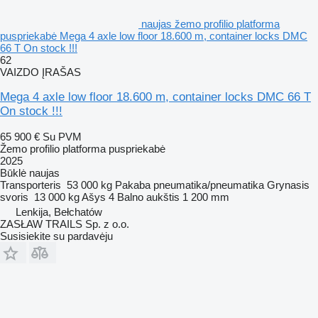
naujas žemo profilio platforma
puspriekabė Mega 4 axle low floor 18.600 m, container locks DMC
66 T On stock !!!
62
VAIZDO ĮRAŠAS
Mega 4 axle low floor 18.600 m, container locks DMC 66 T
On stock !!!
65 900 €
Su PVM
Žemo profilio platforma puspriekabė
2025
Būklė
naujas
Transporteris
53 000 kg
Pakaba
pneumatika/pneumatika
Grynasis
svoris
13 000 kg
Ašys
4
Balno aukštis
1 200 mm
Lenkija, Bełchatów
ZASŁAW TRAILS Sp. z o.o.
Susisiekite su pardavėju