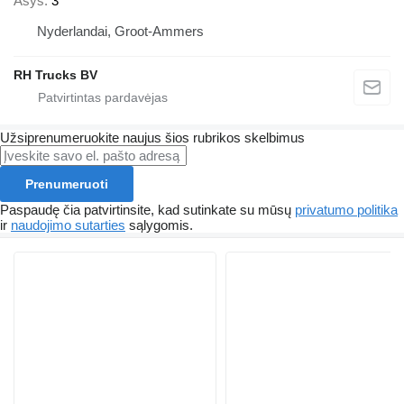
Ašys
3
Nyderlandai, Groot-Ammers
RH Trucks BV
Užsiprenumeruokite naujus šios rubrikos skelbimus
Prenumeruoti
Paspaudę čia patvirtinsite, kad sutinkate su mūsų
privatumo politika
ir
naudojimo sutarties
sąlygomis.