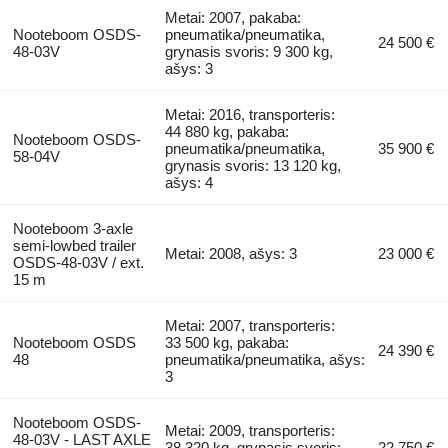
Metai: 2007, pakaba:
Nooteboom OSDS-
pneumatika/pneumatika,
24 500 €
48-03V
grynasis svoris: 9 300 kg,
ašys: 3
Metai: 2016, transporteris:
44 880 kg, pakaba:
Nooteboom OSDS-
pneumatika/pneumatika,
35 900 €
58-04V
grynasis svoris: 13 120 kg,
ašys: 4
Nooteboom 3-axle
semi-lowbed trailer
Metai: 2008, ašys: 3
23 000 €
OSDS-48-03V / ext.
15 m
Metai: 2007, transporteris:
Nooteboom OSDS
33 500 kg, pakaba:
24 390 €
48
pneumatika/pneumatika, ašys:
3
Nooteboom OSDS-
Metai: 2009, transporteris:
48-03V - LAST AXLE
38 320 kg, grynasis svoris:
22 750 €