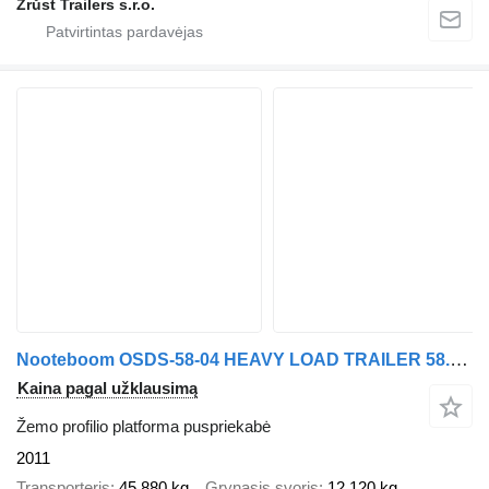
Zrůst Trailers s.r.o.
Nooteboom OSDS-58-04 HEAVY LOAD TRAILER 58.000 kg | HYDROLIC RAMPS |
Kaina pagal užklausimą
Žemo profilio platforma puspriekabė
2011
Transporteris
45 880 kg
Grynasis svoris
12 120 kg