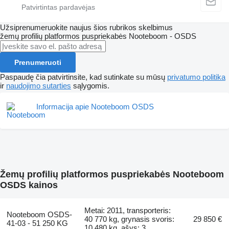
Užsiprenumeruokite naujus šios rubrikos skelbimus
žemų profilių platformos puspriekabės
Nooteboom - OSDS
Prenumeruoti
Paspaudę čia patvirtinsite, kad sutinkate su mūsų
privatumo politika
ir
naudojimo sutarties
sąlygomis.
Informacija apie Nooteboom OSDS
Žemų profilių platformos puspriekabės Nooteboom
OSDS kainos
Metai: 2011, transporteris:
Nooteboom OSDS-
40 770 kg, grynasis svoris:
29 850 €
41-03 - 51 250 KG
10 480 kg, ašys: 3