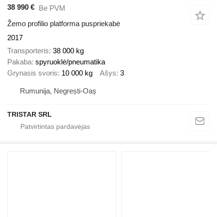
38 990 €
Be PVM
Žemo profilio platforma puspriekabė
2017
Transporteris
38 000 kg
Pakaba
spyruoklė/pneumatika
Grynasis svoris
10 000 kg
Ašys
3
Rumunija, Negrești-Oaș
TRISTAR SRL