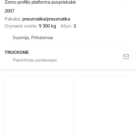
Žemo profilio platforma puspriekabė
2007
Pakaba
pneumatika/pneumatika
Grynasis svoris
9 300 kg
Ašys
3
Suomija, Pirkanmaa
TRUCKONE