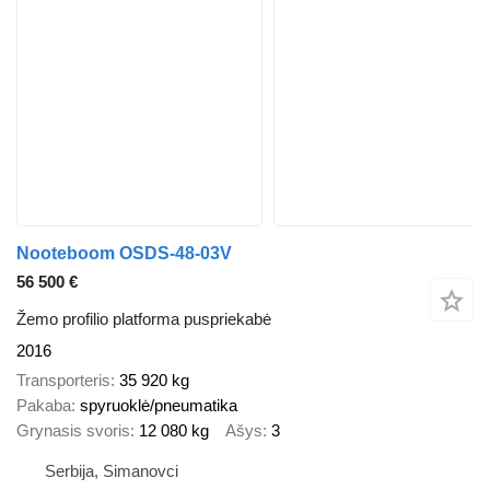
Nooteboom OSDS-48-03V
56 500 €
Žemo profilio platforma puspriekabė
2016
Transporteris
35 920 kg
Pakaba
spyruoklė/pneumatika
Grynasis svoris
12 080 kg
Ašys
3
Serbija, Simanovci