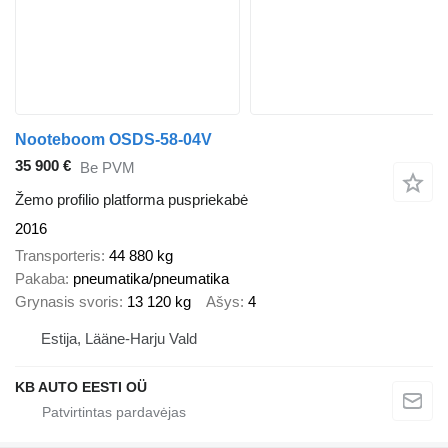
Nooteboom OSDS-58-04V
35 900 €
Be PVM
Žemo profilio platforma puspriekabė
2016
Transporteris
44 880 kg
Pakaba
pneumatika/pneumatika
Grynasis svoris
13 120 kg
Ašys
4
Estija, Lääne-Harju Vald
KB AUTO EESTI OÜ