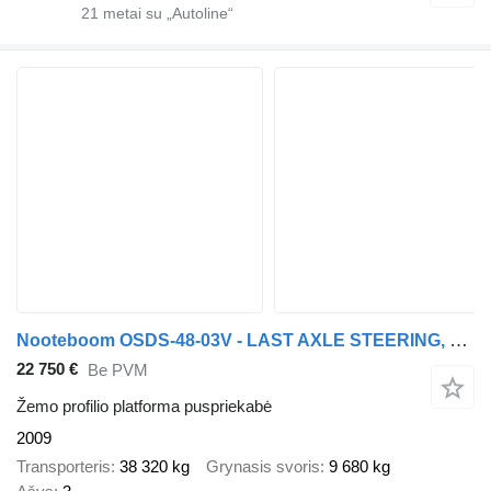
21
metai su „Autoline“
Nooteboom OSDS-48-03V - LAST AXLE STEERING, 6,8 M EXTENDABLE
22 750 €
Be PVM
Žemo profilio platforma puspriekabė
2009
Transporteris
38 320 kg
Grynasis svoris
9 680 kg