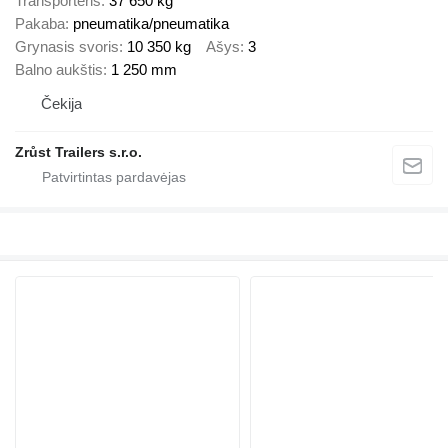
Transporteris
37 650 kg
Pakaba
pneumatika/pneumatika
Grynasis svoris
10 350 kg
Ašys
3
Balno aukštis
1 250 mm
Čekija
Zrůst Trailers s.r.o.