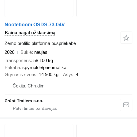
Nooteboom OSDS-73-04V
Kaina pagal užklausimą
Žemo profilio platforma puspriekabė
2026
Būklė
naujas
Transporteris
58 100 kg
Pakaba
spyruoklė/pneumatika
Grynasis svoris
14 900 kg
Ašys
4
Čekija, Chrudim
Zrůst Trailers s.r.o.