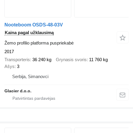
Nooteboom OSDS-48-03V
Kaina pagal užklausimą
Žemo profilio platforma puspriekabė
2017
Transporteris
36 240 kg
Grynasis svoris
11 760 kg
Ašys
3
Serbija, Simanovci
Glacier d.o.o.