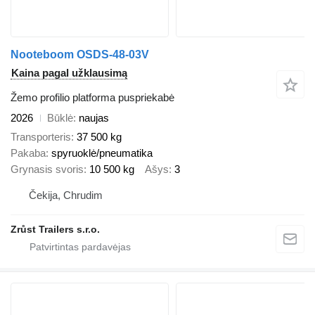
Nooteboom OSDS-48-03V
Kaina pagal užklausimą
Žemo profilio platforma puspriekabė
2026
Būklė
naujas
Transporteris
37 500 kg
Pakaba
spyruoklė/pneumatika
Grynasis svoris
10 500 kg
Ašys
3
Čekija, Chrudim
Zrůst Trailers s.r.o.