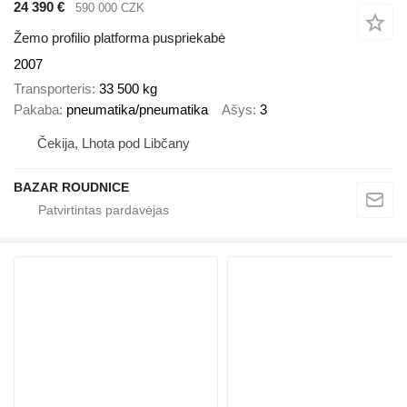
24 390 €
590 000 CZK
Žemo profilio platforma puspriekabė
2007
Transporteris
33 500 kg
Pakaba
pneumatika/pneumatika
Ašys
3
Čekija, Lhota pod Libčany
BAZAR ROUDNICE