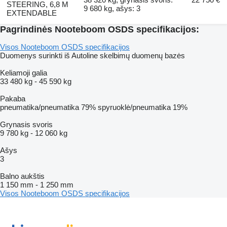
STEERING, 6,8 M
9 680 kg, ašys: 3
EXTENDABLE
Pagrindinės Nooteboom OSDS specifikacijos:
Visos Nooteboom OSDS specifikacijos
Duomenys surinkti iš Autoline skelbimų duomenų bazės
Keliamoji galia
33 480 kg
-
45 590 kg
Pakaba
pneumatika/pneumatika
79%
spyruoklė/pneumatika
19%
Grynasis svoris
9 780 kg
-
12 060 kg
Ašys
3
Balno aukštis
1 150 mm
-
1 250 mm
Visos Nooteboom OSDS specifikacijos