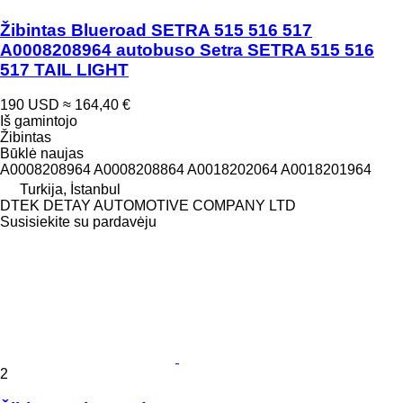
Žibintas Blueroad SETRA 515 516 517
A0008208964 autobuso Setra SETRA 515 516
517 TAIL LIGHT
190 USD
≈ 164,40 €
Iš gamintojo
Žibintas
Būklė
naujas
A0008208964 A0008208864 A0018202064 A0018201964
Turkija, İstanbul
DTEK DETAY AUTOMOTIVE COMPANY LTD
Susisiekite su pardavėju
2