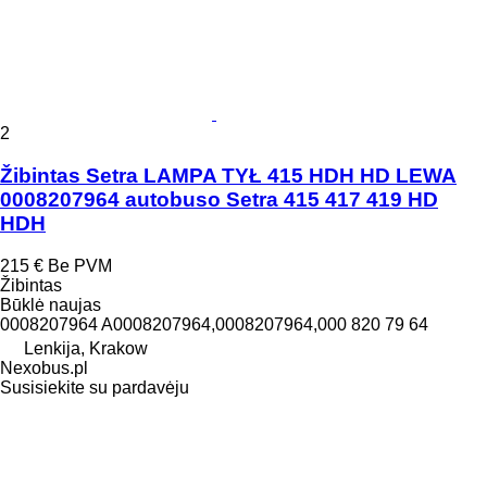
2
Žibintas Setra LAMPA TYŁ 415 HDH HD LEWA
0008207964 autobuso Setra 415 417 419 HD
HDH
215 €
Be PVM
Žibintas
Būklė
naujas
0008207964 A0008207964,0008207964,000 820 79 64
Lenkija, Krakow
Nexobus.pl
Susisiekite su pardavėju