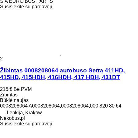
SIA EURO BUS PARTS
Susisiekite su pardavėju
2
Žibintas 0008208064 autobuso Setra 411HD,
415HD, 415HDH, 416HDH, 417 HDH, 431DT
215 €
Be PVM
Žibintas
Būklė
naujas
0008208064 A0008208064,0008208064,000 820 80 64
Lenkija, Krakow
Nexobus.pl
Susisiekite su pardavėju