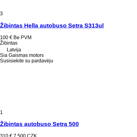
3
Žibintas Hella autobuso Setra S313ul
100 €
Be PVM
Žibintas
Latvija
Sia Gaismas motors
Susisiekite su pardavėju
1
Žibintas autobuso Setra 500
310 €
7 500 CZK