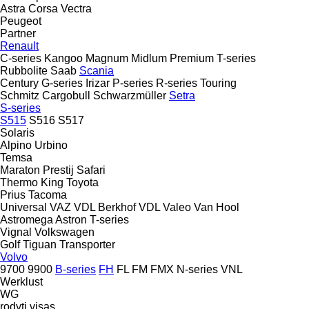
Astra
Corsa
Vectra
Peugeot
Partner
Renault
C-series
Kangoo
Magnum
Midlum
Premium
T-series
Rubbolite
Saab
Scania
Century
G-series
Irizar
P-series
R-series
Touring
Schmitz Cargobull
Schwarzmüller
Setra
S-series
S515
S516
S517
Solaris
Alpino
Urbino
Temsa
Maraton
Prestij
Safari
Thermo King
Toyota
Prius
Tacoma
Universal
VAZ
VDL Berkhof
VDL
Valeo
Van Hool
Astromega
Astron
T-series
Vignal
Volkswagen
Golf
Tiguan
Transporter
Volvo
9700
9900
B-series
FH
FL
FM
FMX
N-series
VNL
Werklust
WG
rodyti visas