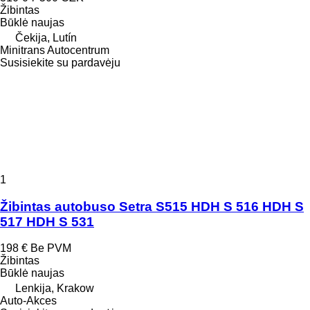
Žibintas
Būklė
naujas
Čekija, Lutín
Minitrans Autocentrum
Susisiekite su pardavėju
1
Žibintas autobuso Setra S515 HDH S 516 HDH S
517 HDH S 531
198 €
Be PVM
Žibintas
Būklė
naujas
Lenkija, Krakow
Auto-Akces