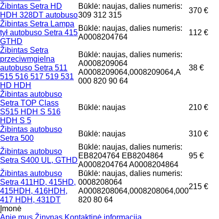
Žibintas Setra HD
Būklė: naujas, dalies numeris:
370 €
HDH 328DT autobuso
309 312 315
Žibintas Setra Lampa
Būklė: naujas, dalies numeris:
tył autobuso Setra 415
112 €
A0008204764
GTHD
Žibintas Setra
Būklė: naujas, dalies numeris:
przeciwmgielna
A0008209064
autobuso Setra 511
38 €
A0008209064,0008209064,A
515 516 517 519 531
000 820 90 64
HD HDH
Žibintas autobuso
Setra TOP Class
Būklė: naujas
210 €
S515 HDH S 516
HDH S 5
Žibintas autobuso
Būklė: naujas
310 €
Setra 500
Būklė: naujas, dalies numeris:
Žibintas autobuso
EB8204764 EB8204864
95 €
Setra S400 UL, GTHD
A0008204764 A0008204864
Žibintas autobuso
Būklė: naujas, dalies numeris:
Setra 411HD, 415HD,
0008208064
215 €
415HDH, 416HDH,
A0008208064,0008208064,000
417 HDH, 431DT
820 80 64
Įmonė
Apie mus
Žinynas
Kontaktinė informacija