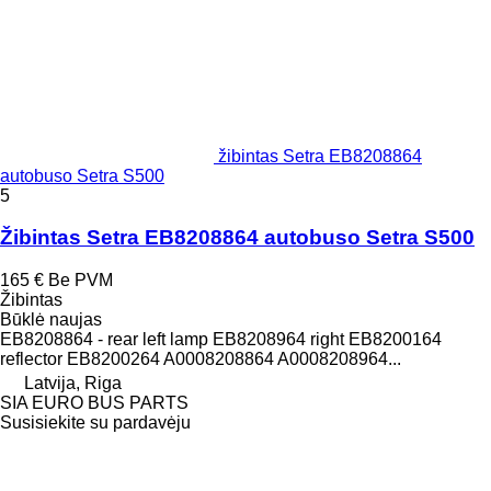
žibintas Setra EB8208864
autobuso Setra S500
5
Žibintas Setra EB8208864 autobuso Setra S500
165 €
Be PVM
Žibintas
Būklė
naujas
EB8208864 - rear left lamp EB8208964 right EB8200164
reflector EB8200264 A0008208864 A0008208964...
Latvija, Riga
SIA EURO BUS PARTS
Susisiekite su pardavėju