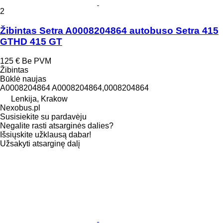
2
Žibintas Setra A0008204864 autobuso Setra 415
GTHD 415 GT
125 €
Be PVM
Žibintas
Būklė
naujas
A0008204864 A0008204864,0008204864
Lenkija, Krakow
Nexobus.pl
Susisiekite su pardavėju
Negalite rasti atsarginės dalies?
Išsiųskite užklausą dabar!
Užsakyti atsarginę dalį