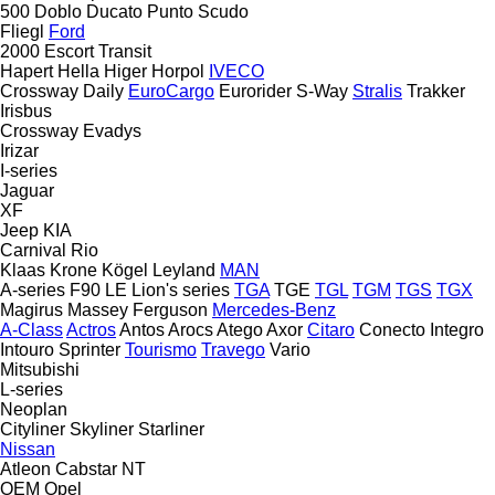
500
Doblo
Ducato
Punto
Scudo
Fliegl
Ford
2000
Escort
Transit
Hapert
Hella
Higer
Horpol
IVECO
Crossway
Daily
EuroCargo
Eurorider
S-Way
Stralis
Trakker
Irisbus
Crossway
Evadys
Irizar
I-series
Jaguar
XF
Jeep
KIA
Carnival
Rio
Klaas
Krone
Kögel
Leyland
MAN
A-series
F90
LE
Lion's series
TGA
TGE
TGL
TGM
TGS
TGX
Magirus
Massey Ferguson
Mercedes-Benz
A-Class
Actros
Antos
Arocs
Atego
Axor
Citaro
Conecto
Integro
Intouro
Sprinter
Tourismo
Travego
Vario
Mitsubishi
L-series
Neoplan
Cityliner
Skyliner
Starliner
Nissan
Atleon
Cabstar
NT
OEM
Opel