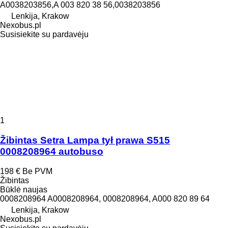
A0038203856,A 003 820 38 56,0038203856
Lenkija, Krakow
Nexobus.pl
Susisiekite su pardavėju
1
Žibintas Setra Lampa tył prawa S515
0008208964 autobuso
198 €
Be PVM
Žibintas
Būklė
naujas
0008208964 A0008208964, 0008208964, A000 820 89 64
Lenkija, Krakow
Nexobus.pl