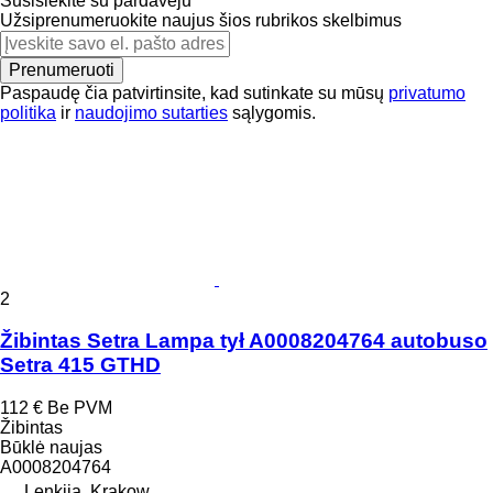
Susisiekite su pardavėju
Užsiprenumeruokite naujus šios rubrikos skelbimus
Prenumeruoti
Paspaudę čia patvirtinsite, kad sutinkate su mūsų
privatumo
politika
ir
naudojimo sutarties
sąlygomis.
2
Žibintas Setra Lampa tył A0008204764 autobuso
Setra 415 GTHD
112 €
Be PVM
Žibintas
Būklė
naujas
A0008204764
Lenkija, Krakow