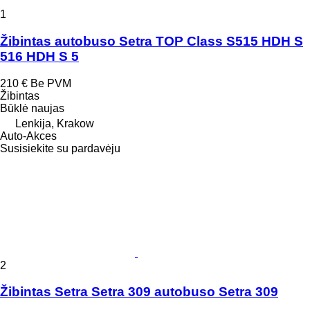
1
Žibintas autobuso Setra TOP Class S515 HDH S
516 HDH S 5
210 €
Be PVM
Žibintas
Būklė
naujas
Lenkija, Krakow
Auto-Akces
Susisiekite su pardavėju
2
Žibintas Setra Setra 309 autobuso Setra 309