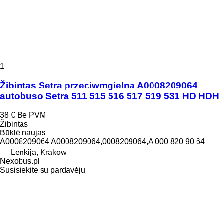
1
Žibintas Setra przeciwmgielna A0008209064
autobuso Setra 511 515 516 517 519 531 HD HDH
38 €
Be PVM
Žibintas
Būklė
naujas
A0008209064 A0008209064,0008209064,A 000 820 90 64
Lenkija, Krakow
Nexobus.pl
Susisiekite su pardavėju