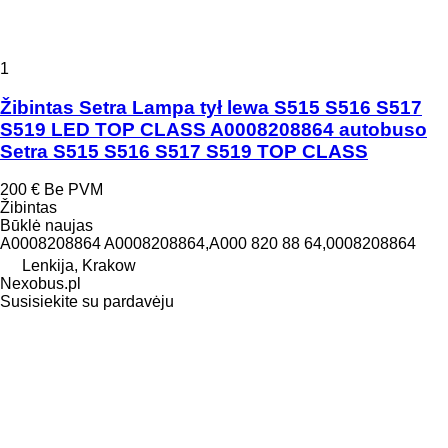
1
Žibintas Setra Lampa tył lewa S515 S516 S517
S519 LED TOP CLASS A0008208864 autobuso
Setra S515 S516 S517 S519 TOP CLASS
200 €
Be PVM
Žibintas
Būklė
naujas
A0008208864 A0008208864,A000 820 88 64,0008208864
Lenkija, Krakow
Nexobus.pl
Susisiekite su pardavėju