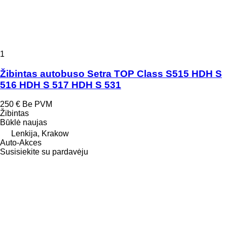
1
Žibintas autobuso Setra TOP Class S515 HDH S
516 HDH S 517 HDH S 531
250 €
Be PVM
Žibintas
Būklė
naujas
Lenkija, Krakow
Auto-Akces
Susisiekite su pardavėju