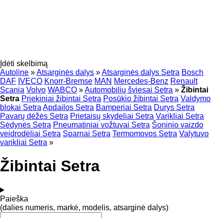
Įdėti skelbimą
Autoline
»
Atsarginės dalys
»
Atsarginės dalys Setra
Bosch
DAF
IVECO
Knorr-Bremse
MAN
Mercedes-Benz
Renault
Scania
Volvo
WABCO
»
Automobilių šviesai Setra
»
Žibintai
Setra
Priekiniai žibintai Setra
Posūkio žibintai Setra
Valdymo
blokai Setra
Apdailos Setra
Bamperiai Setra
Durys Setra
Pavarų dėžės Setra
Prietaisų skydeliai Setra
Varikliai Setra
Sėdynės Setra
Pneumatiniai vožtuvai Setra
Šoninio vaizdo
veidrodėliai Setra
Sparnai Setra
Termomovos Setra
Valytuvo
varikliai Setra
»
Žibintai Setra
Paieška
(dalies numeris, markė, modelis, atsarginė dalys)