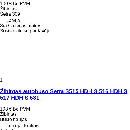
100 €
Be PVM
Žibintas
Setra 309
Latvija
Sia Gaismas motors
Susisiekite su pardavėju
1
Žibintas autobuso Setra S515 HDH S 516 HDH S
517 HDH S 531
198 €
Be PVM
Žibintas
Būklė
naujas
Lenkija, Krakow