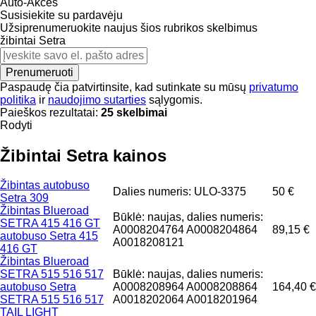
Auto-Akces
Susisiekite su pardavėju
Užsiprenumeruokite naujus šios rubrikos skelbimus
žibintai
Setra
Prenumeruoti
Paspaudę čia patvirtinsite, kad sutinkate su mūsų
privatumo
politika
ir
naudojimo sutarties
sąlygomis.
Paieškos rezultatai:
25 skelbimai
Rodyti
Žibintai Setra kainos
Žibintas autobuso
Dalies numeris: ULO-3375
50 €
Setra 309
Žibintas Blueroad
Būklė: naujas, dalies numeris:
SETRA 415 416 GT
A0008204764 A0008204864
89,15 €
autobuso Setra 415
A0018208121
416 GT
Žibintas Blueroad
SETRA 515 516 517
Būklė: naujas, dalies numeris:
autobuso Setra
A0008208964 A0008208864
164,40 €
SETRA 515 516 517
A0018202064 A0018201964
TAIL LIGHT