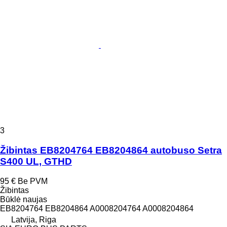
3
Žibintas EB8204764 EB8204864 autobuso Setra
S400 UL, GTHD
95 €
Be PVM
Žibintas
Būklė
naujas
EB8204764 EB8204864 A0008204764 A0008204864
Latvija, Riga