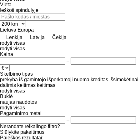
Vieta
Ieškoti spindulyje
Lietuva
Europa
Lenkija
Latvija
Čekija
rodyti visas
rodyti visas
Kaina
–
Skelbimo tipas
prekyba
iš gamintojo
išperkamoji nuoma
kreditas
išsimokėtinai
dalimis
keitimas
keitimas
rodyti visas
Būklė
naujas
naudotos
rodyti visas
Pagaminimo metai
–
Nerandate reikalingo filtro?
Siūlykite pakeitimus
Paieškos rezultatai: