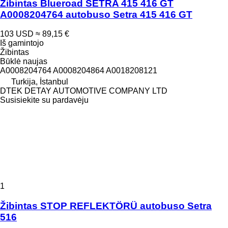
Žibintas Blueroad SETRA 415 416 GT
A0008204764 autobuso Setra 415 416 GT
103 USD
≈ 89,15 €
Iš gamintojo
Žibintas
Būklė
naujas
A0008204764 A0008204864 A0018208121
Turkija, İstanbul
DTEK DETAY AUTOMOTIVE COMPANY LTD
Susisiekite su pardavėju
1
Žibintas STOP REFLEKTÖRÜ autobuso Setra
516