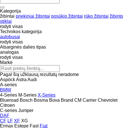
Kategorija
žibintai
priekiniai žibintai
posūkio žibintai
rūko žibintai
žibinto
stiklai
rodyti visas
Technikos kategorija
autobusai
rodyti visas
Atsarginės dalies tipas
analogas
rodyti visas
Markė
Pagal šią užklausą rezultatų neradome
Aspöck
Astra
Audi
A-series
BMW
4-Series
M-Series
X-Series
Blueroad
Bosch
Bosma
Bova
Brand
CM
Carrier
Chevrolet
Citroen
C-series
Jumper
DAF
CF
LF
XF
XG
Ermax
Estepe
Fast
Fiat