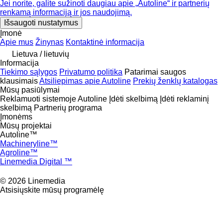
Jei norite, galite sužinoti daugiau apie „Autoline“ ir partnerių
renkamą informaciją ir jos naudojimą.
Įmonė
Apie mus
Žinynas
Kontaktinė informacija
Lietuva / lietuvių
Informacija
Tiekimo sąlygos
Privatumo politika
Patarimai saugos
klausimais
Atsiliepimas apie Autoline
Prekių ženklų katalogas
Mūsų pasiūlymai
Reklamuoti sistemoje Autoline
Įdėti skelbimą
Įdėti reklaminį
skelbimą
Partnerių programa
Įmonėms
Mūsų projektai
Autoline™
Machineryline™
Agroline™
Linemedia Digital ™
© 2026 Linemedia
Atsisiųskite mūsų programėlę