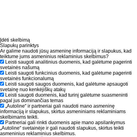
Įdėti skelbimą
Slapukų parinktys
Ar galime naudoti jūsų asmeninę informaciją ir slapukus, kad
teiktume jums asmeninius reklaminius skelbimus?
Leisti saugoti analitinius duomenis, kad galėtume pagerinti
svetainės našumą
Leisti saugoti funkcinius duomenis, kad galėtume pagerinti
svetainės funkcionalumą
Leisti saugoti saugos duomenis, kad galėtume apsaugoti
svetainę nuo kenkėjiškų atakų
Leisti saugoti duomenis, kad turinį galėtume suasmeninti
pagal jus dominančias temas
„Autoline“ ir partneriai gali naudoti mano asmeninę
informaciją ir slapukus, skirtus asmeniniams reklaminiams
skelbimams teikti.
Partneriai gali rinkti duomenis apie mano apsilankymus
„Autoline“ svetainėje ir gali naudoti slapukus, skirtus teikti
asmeninius reklaminius skelbimus.