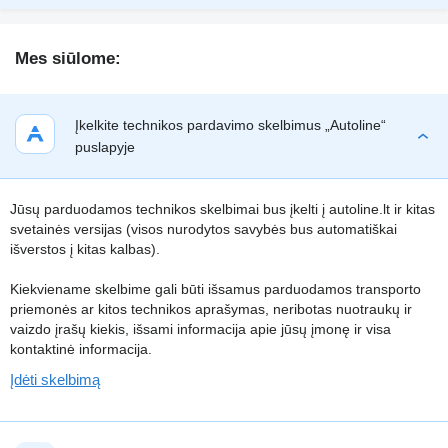
Mes siūlome:
Įkelkite technikos pardavimo skelbimus „Autoline“
puslapyje
Jūsų parduodamos technikos skelbimai bus įkelti į autoline.lt ir kitas
svetainės versijas (visos nurodytos savybės bus automatiškai
išverstos į kitas kalbas).
Kiekviename skelbime gali būti išsamus parduodamos transporto
priemonės ar kitos technikos aprašymas, neribotas nuotraukų ir
vaizdo įrašų kiekis, išsami informacija apie jūsų įmonę ir visa
kontaktinė informacija.
Įdėti skelbimą