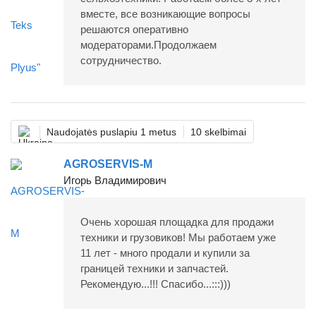
вместе, все возникающие вопросы
решаются оперативно
модераторами.Продолжаем
сотрудничество.
Naudojatės puslapiu 1 metus
10 skelbimai
AGROSERVIS-M
Игорь Владимирович
Очень хорошая площадка для продажи
техники и грузовиков! Мы работаем уже
11 лет - много продали и купили за
границей техники и запчастей.
Рекомендую...!!! Спасибо...:::)))