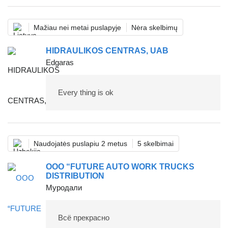
Mažiau nei metai puslapyje
Nėra skelbimų
HIDRAULIKOS CENTRAS, UAB
Edgaras
Every thing is ok
Naudojatės puslapiu 2 metus
5 skelbimai
OOO “FUTURE AUTO WORK TRUCKS
DISTRIBUTION
Муродали
Всё прекрасно