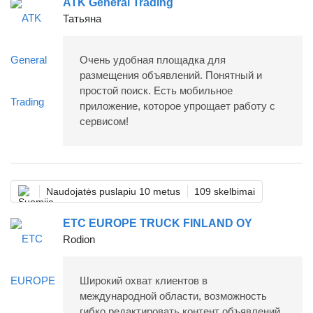
ATK General Trading
Татьяна
Очень удобная площадка для
размещения объявлений. Понятный и
простой поиск. Есть мобильное
приложение, которое упрощает работу с
сервисом!
Naudojatės puslapiu 10 metus
109 skelbimai
ETC EUROPE TRUCK FINLAND OY
Rodion
Широкий охват клиентов в
международной области, возможность
гибко редактировать контент объявлений