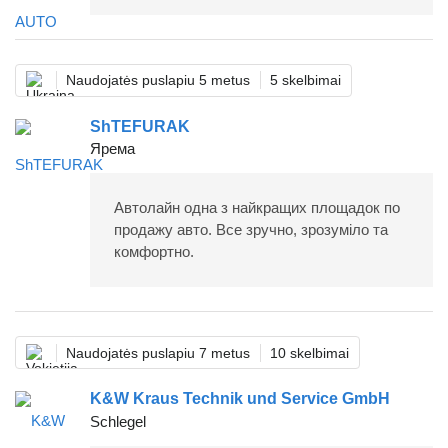
Naudojatės puslapiu 5 metus
5 skelbimai
ShTEFURAK
Ярема
Автолайн одна з найкращих площадок по
продажу авто. Все зручно, зрозуміло та
комфортно.
Naudojatės puslapiu 7 metus
10 skelbimai
K&W Kraus Technik und Service GmbH
Schlegel