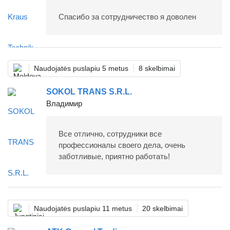
Спасибо за сотрудничество я доволен
Naudojatės puslapiu 5 metus
8 skelbimai
SOKOL TRANS S.R.L.
Владимир
Все отлично, сотрудники все
профессионалы своего дела, очень
заботливые, приятно работать!
Naudojatės puslapiu 11 metus
20 skelbimai