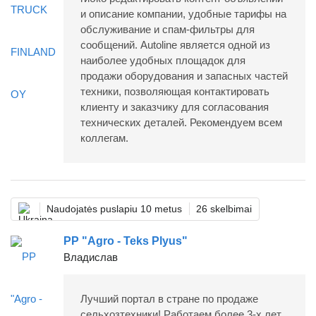
и описание компании, удобные тарифы на
обслуживание и спам-фильтры для
сообщений. Autoline является одной из
наиболее удобных площадок для
продажи оборудования и запасных частей
техники, позволяющая контактировать
клиенту и заказчику для согласования
технических деталей. Рекомендуем всем
коллегам.
Naudojatės puslapiu 10 metus
26 skelbimai
PP "Agro - Teks Plyus"
Владислав
Лучший портал в стране по продаже
сельхозтехники! Работаем более 3-х лет