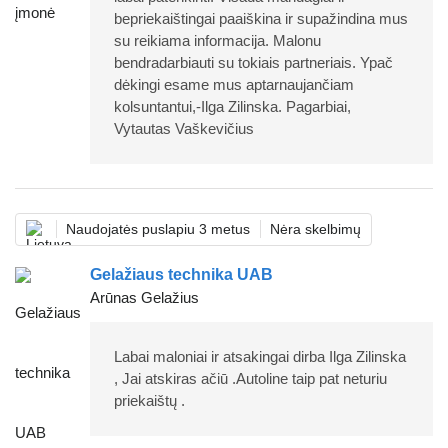
bepriekaištingai paaiškina ir supažindina mus
su reikiama informacija. Malonu
bendradarbiauti su tokiais partneriais. Ypač
dėkingi esame mus aptarnaujančiam
kolsuntantui,-Ilga Zilinska. Pagarbiai,
Vytautas Vaškevičius
Naudojatės puslapiu 3 metus
Nėra skelbimų
Gelažiaus technika UAB
Arūnas Gelažius
Labai maloniai ir atsakingai dirba Ilga Zilinska
, Jai atskiras ačiū .Autoline taip pat neturiu
priekaištų .