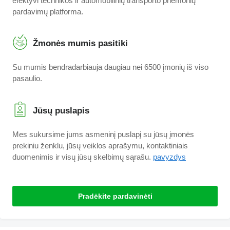
efektyvi technikos ir automobilinių transporto priemonių
pardavimų platforma.
Žmonės mumis pasitiki
Su mumis bendradarbiauja daugiau nei 6500 įmonių iš viso
pasaulio.
Jūsų puslapis
Mes sukursime jums asmeninį puslapį su jūsų įmonės
prekiniu ženklu, jūsų veiklos aprašymu, kontaktiniais
duomenimis ir visų jūsų skelbimų sąrašu.
pavyzdys
Pradėkite pardavinėti