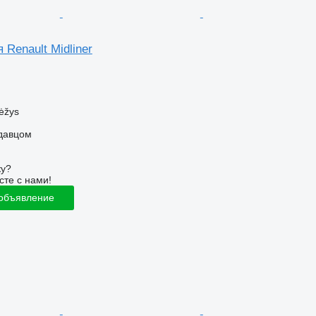
 Renault Midliner
ėžys
одавцом
ку?
сте с нами!
 объявление