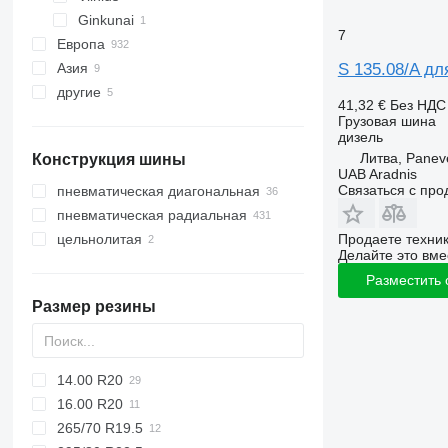
Ginkunai
7
Европа
S 135.08/A для
Азия
Германия
другие
Нидерланды
Узбекистан
41,32 €
Без НДС
Бельгия
Китай
Украина
Грузовая шина
дизель
Словакия
Литва, Panev
Конструкция шины
Эстония
UAB Aradnis
Румыния
Связаться с пр
пневматическая диагональная
Польша
пневматическая радиальная
Швеция
Продаете техни
цельнолитая
Делайте это вме
показать все
Разместить
Размер резины
14.00 R20
16.00 R20
265/70 R19.5