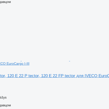
одавцом
ECO EuroCargo I-III
tor, 120 E 22 P tector, 120 E 22 FP tector для IVECO EuroCa
ėžys
одавцом