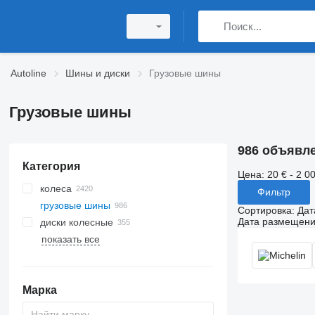
Autoline
Шины и диски
Грузовые шины
Грузовые шины
986 объявл
Категория
Цена:
20 € - 2 0
колеса
Фильтр
грузовые шины
Сортировка
:
Дат
Дата размещен
диски колесные
показать все
грузовые диски колесные
легковые диски
Марка