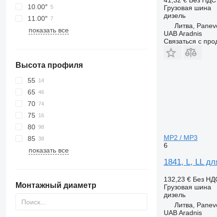
10.00″
Грузовая шина
дизель
11.00″
Литва, Panev
показать все
UAB Aradnis
Связаться с пр
Высота профиля
55
65
70
75
80
MP2 / MP3
85
6
показать все
1841, L, LL 
132,23 €
Без НД
Монтажный диаметр
Грузовая шина
дизель
Литва, Panev
UAB Aradnis