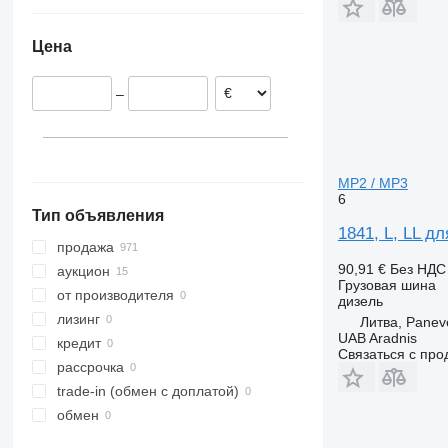
Цена
–
MP2 / MP3
6
Тип объявления
1841, L, LL 
продажа
90,91 €
Без НДС
аукцион
Грузовая шина
от производителя
дизель
лизинг
Литва, Panev
UAB Aradnis
кредит
Связаться с пр
рассрочка
trade-in (обмен с доплатой)
обмен