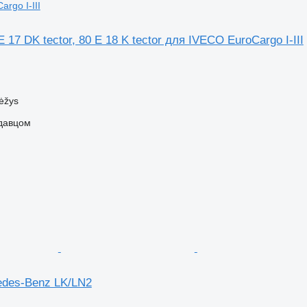
rgo I-III
E 17 DK tector, 80 E 18 K tector для IVECO EuroCargo I-III
ėžys
одавцом
edes-Benz LK/LN2