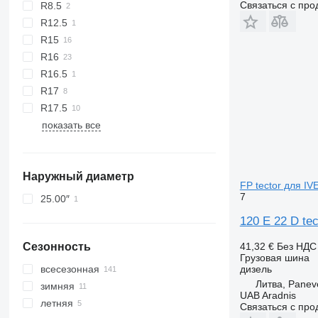
Связаться с пр
R8.5
R12.5
R15
R16
R16.5
R17
R17.5
показать все
Наружный диаметр
FP tector для IV
7
25.00″
120 E 22 D tec
41,32 €
Без НДС
Сезонность
Грузовая шина
дизель
всесезонная
Литва, Panev
зимняя
UAB Aradnis
летняя
Связаться с пр