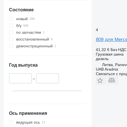
Состояние
новый
б/у
4
по запчастям
809 для Merc
восстановленный
демонстрационный
41,32 €
Без НДС
Грузовая шина
дизель
Литва, Panev
Год выпуска
UAB Aradnis
Связаться с пр
–
Ось применения
ведущая ось