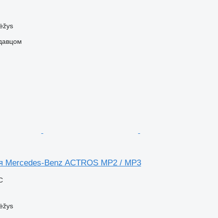
ėžys
одавцом
для Mercedes-Benz ACTROS MP2 / MP3
С
ėžys