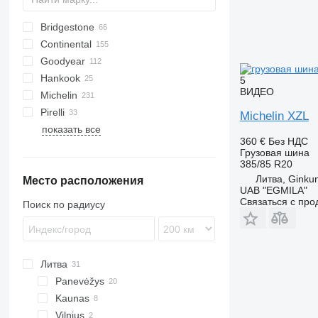
Bridgestone
BT
Continental
Bravuris
Blizzak LM
Goodyear
Ecopia
HDL
SP
FS
Hankook
M729
HDR
FUELMAX
5
ВИДЕО
Michelin
M748
HSR
LHD
DL
FR
Pirelli
R-series
HTR
RHS
XDA
Hakka
Michelin XZL
показать все
R164
MPT
XDE
W+
FH
Eskimo S3+
R-series
360 €
Без НДС
R249
XFA
FR
Orjak
Грузовая шина
R297
XTE
ST
385/85 R20
Литва, Ginku
Место расположения
XZA
UAB "EGMILA"
XZE
Связаться с пр
Поиск по радиусу
Литва
Panevėžys
Kaunas
Vilnius