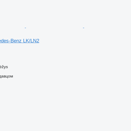
edes-Benz LK/LN2
ėžys
одавцом