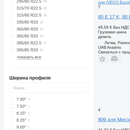
295/80 R22.5
для IVECO EuroCa
7
315/70 R22.5
315/80 R22.5
80 E 17 K, 80 
335/80 R20
49,59 €
Без НДС
365/80 R20
Грузовая шина
365/85 R20
дизель
Литва, Panev
385/65 R22.5
UAB Aradnis
395/85 R20
Связаться с пр
показать все
Ширина профиля
7.00″
7.50″
4
8.15″
809 для Merc
8.25″
9.00″
41,32 €
Без НДС