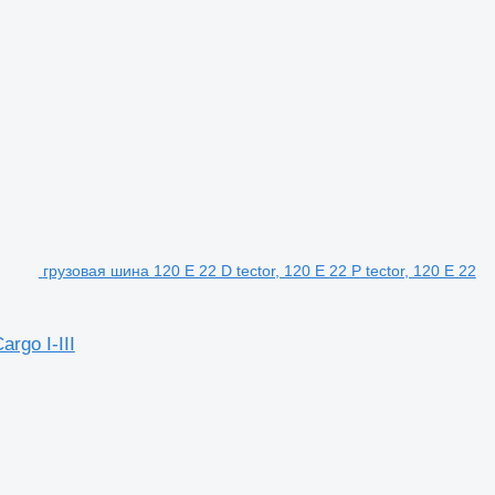
грузовая шина 120 E 22 D tector, 120 E 22 P tector, 120 E 22
rgo I-III