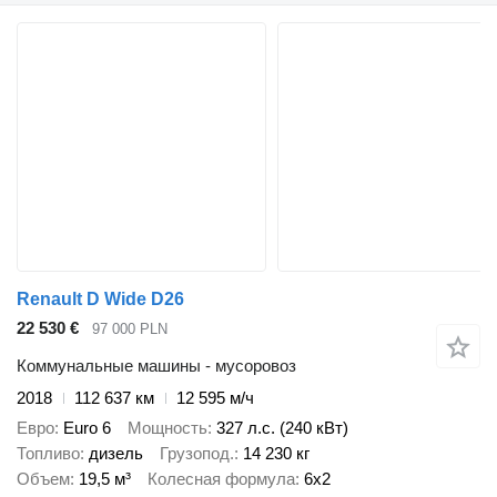
Renault D Wide D26
22 530 €
97 000 PLN
Коммунальные машины - мусоровоз
2018
112 637 км
12 595 м/ч
Евро
Euro 6
Мощность
327 л.с. (240 кВт)
Топливо
дизель
Грузопод.
14 230 кг
Объем
19,5 м³
Колесная формула
6x2