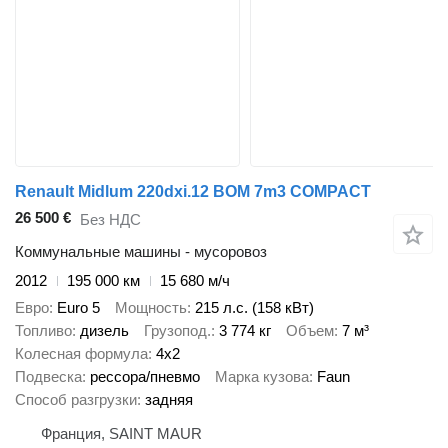
Renault Midlum 220dxi.12 BOM 7m3 COMPACT
26 500 €
Без НДС
Коммунальные машины - мусоровоз
2012
195 000 км
15 680 м/ч
Евро
Euro 5
Мощность
215 л.с. (158 кВт)
Топливо
дизель
Грузопод.
3 774 кг
Объем
7 м³
Колесная формула
4x2
Подвеска
рессора/пневмо
Марка кузова
Faun
Способ разгрузки
задняя
Франция, SAINT MAUR