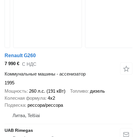
Renault G260
7 990 €
С НДС
Коммунальные машины - ассенизатор
1995
Мощность
260 л.с. (191 кВт)
Топливо
дизель
Колесная формула
4x2
Подвеска
рессора/рессора
Литва, Telšiai
UAB Rimegas