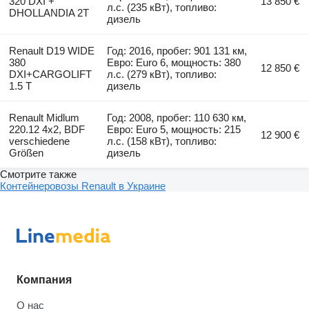
320 DXI +
13 850 €
л.с. (235 кВт), топливо:
DHOLLANDIA 2T
дизель
Renault D19 WIDE
Год: 2016, пробег: 901 131 км,
380
Евро: Euro 6, мощность: 380
12 850 €
DXI+CARGOLIFT
л.с. (279 кВт), топливо:
1.5 T
дизель
Renault Midlum
Год: 2008, пробег: 110 630 км,
220.12 4x2, BDF
Евро: Euro 5, мощность: 215
12 900 €
verschiedene
л.с. (158 кВт), топливо:
Größen
дизель
Смотрите также
Контейнеровозы Renault в Украине
Компания
О нас