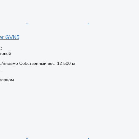
ler GVN5
С
товой
о/пневмо
Собственный вес
12 500 кг
ė
одавцом