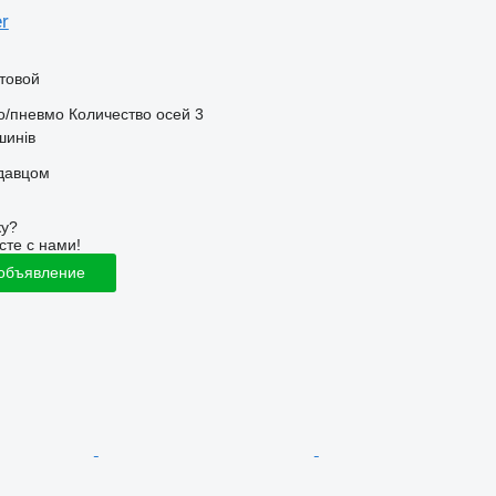
er
товой
о/пневмо
Количество осей
3
шинів
одавцом
ку?
сте с нами!
 объявление