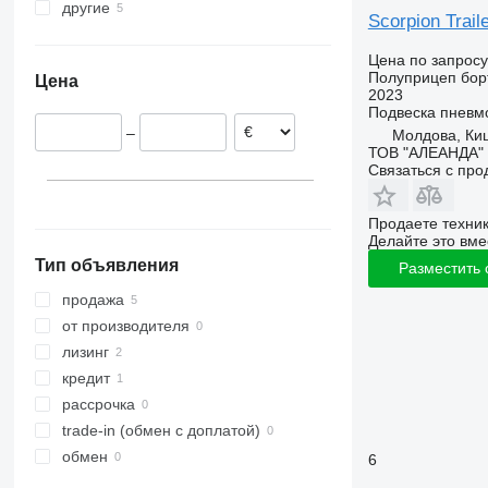
другие
Scorpion Trail
Украина
Цена по запросу
Молдова
Полуприцеп бор
Цена
2023
Подвеска
пневм
–
Молдова, Ки
ТОВ "АЛЕАНДА"
Связаться с пр
Продаете техни
Делайте это вме
Тип объявления
Разместить
продажа
от производителя
лизинг
кредит
рассрочка
trade-in (обмен с доплатой)
обмен
6