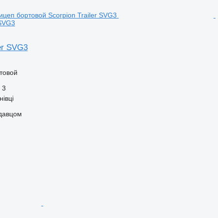
 SVG3
ler SVG3
товой
3
нівці
одавцом