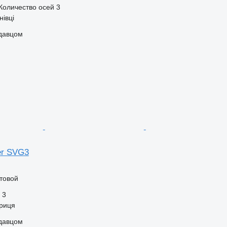
Количество осей
3
нівці
одавцом
ler SVG3
товой
3
триця
одавцом