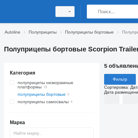
Autoline
Полуприцепы
Полуприцепы бортовые
Полупри
Полуприцепы бортовые Scorpion Traile
5 объявлен
Категория
Фильтр
полуприцепы низкорамные
платформы
Сортировка
:
Дат
Дата размещен
полуприцепы бортовые
полуприцепы самосвалы
Марка