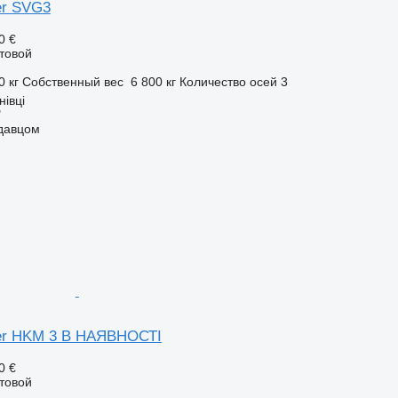
ler SVG3
0 €
товой
0 кг
Собственный вес
6 800 кг
Количество осей
3
нівці
"
одавцом
iler HKM 3 В НАЯВНОСТІ
0 €
товой