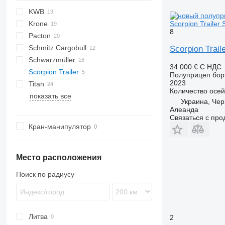
KWB
PS
2 series
TXA
SDS
FLO
DRO
Scorpion Trailer
Krone
SZS
D-series
SP
8
Pacton
SD
S 24
O-3
MPS
SPL
OVB
Schmitz Cargobull
SDP
SN
T-series
NV
Scorpion Trai
Schwarzmüller
SZ
TPD
S-series
34 000 €
С НДС
Scorpion Trailer
TXD
SCB
S1
Полуприцеп бор
2023
Titan
SCS
SPA
Количество осей
показать все
SPR
VHLO
VO
NS
D-series
Украина, Чер
Алеанда
Связаться с пр
Кран-манипулятор
Место расположения
Поиск по радиусу
Литва
2