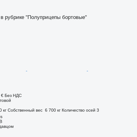
 в рубрике "Полуприцепы бортовые"
 €
Без НДС
товой
0 кг
Собственный вес
6 700 кг
Количество осей
3
is
AB
одавцом