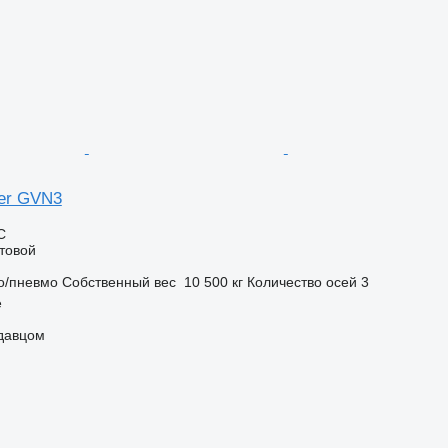
ler GVN3
С
товой
о/пневмо
Собственный вес
10 500 кг
Количество осей
3
ė
одавцом