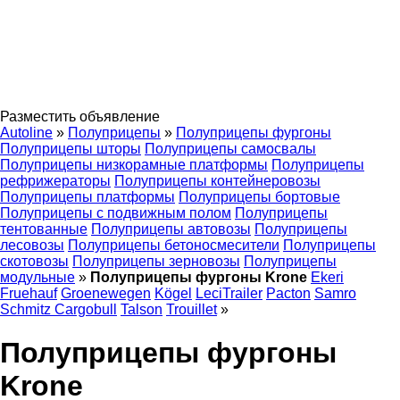
Разместить объявление
Autoline
»
Полуприцепы
»
Полуприцепы фургоны
Полуприцепы шторы
Полуприцепы самосвалы
Полуприцепы низкорамные платформы
Полуприцепы
рефрижераторы
Полуприцепы контейнеровозы
Полуприцепы платформы
Полуприцепы бортовые
Полуприцепы с подвижным полом
Полуприцепы
тентованные
Полуприцепы автовозы
Полуприцепы
лесовозы
Полуприцепы бетоносмесители
Полуприцепы
скотовозы
Полуприцепы зерновозы
Полуприцепы
модульные
»
Полуприцепы фургоны Krone
Ekeri
Fruehauf
Groenewegen
Kögel
LeciTrailer
Pacton
Samro
Schmitz Cargobull
Talson
Trouillet
»
Полуприцепы фургоны
Krone