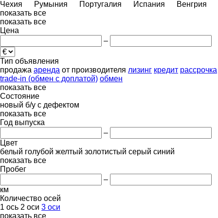
Чехия
Румыния
Португалия
Испания
Венгрия
показать все
показать все
Цена
–
Тип объявления
продажа
аренда
от производителя
лизинг
кредит
рассрочка
trade-in (обмен с доплатой)
обмен
показать все
Состояние
новый
б/у
с дефектом
показать все
Год выпуска
–
Цвет
белый
голубой
желтый
золотистый
серый
синий
показать все
Пробег
–
км
Количество осей
1 ось
2 оси
3 оси
показать все