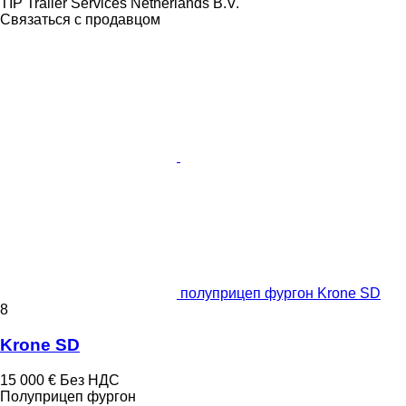
TIP Trailer Services Netherlands B.V.
Связаться с продавцом
полуприцеп фургон Krone SD
8
Krone SD
15 000 €
Без НДС
Полуприцеп фургон