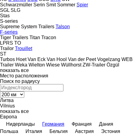
Schwarzmüller
Serin
Smit
Sommer
Spier
SGL
SLG
Stas
S-series
Supreme
System Trailers
Talson
F-series
Tiger Trailers
Titan
Tracon
LPRS
TO
Trailor
Trouillet
ST
Turbos Hoet
Van Eck
Van Hool
Van der Peet
Vogelzang
WEB
Trailer
Weka
Wielton
Wiese
Wüllhorst
ZW-Trailer
Özgül
показать все
Место расположения
Поиск по радиусу
Литва
Vilnius
показать все
Европа
Нидерланды
Германия
Франция
Дания
Польша
Италия
Бельгия
Австрия
Эстония