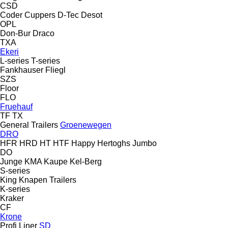
CSD
Coder
Cuppers
D-Tec
Desot
OPL
Don-Bur
Draco
TXA
Ekeri
L-series
T-series
Fankhauser
Fliegl
SZS
Floor
FLO
Fruehauf
TF
TX
General Trailers
Groenewegen
DRO
HFR
HRD
HT
HTF
Happy
Hertoghs
Jumbo
DO
Junge
KMA
Kaupe
Kel-Berg
S-series
King
Knapen Trailers
K-series
Kraker
CF
Krone
Profi Liner
SD