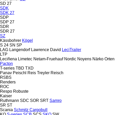
SD 27
SDK
SDK 27
SDP
SDP 27
SDR
SDR 27
SZ
Kässbohrer
Kögel
S 24
SN
SP
LAG
Langendorf
Lawrence David
LeciTrailer
LTP
Leciñena
Limetec
Netam-Fruehauf
Nordic
Noyens
Närko
Orten
Pacton
T-series
TBD
TXD
Panav
Peischl
Reis Treyler
Reisch
RSBS
Renders
ROC
Respo
Robuste
Kaiser
Ruthmann
SDC
SOR
SRT
Samro
SR
ST
Scania
Schmitz Cargobull
KO
S-series
SCB
SCS
SKO
SW