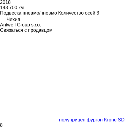
2018
148 700 км
Подвеска
пневмо/пневмо
Количество осей
3
Чехия
Antwell Group s.r.o.
Связаться с продавцом
полуприцеп фургон Krone SD
8