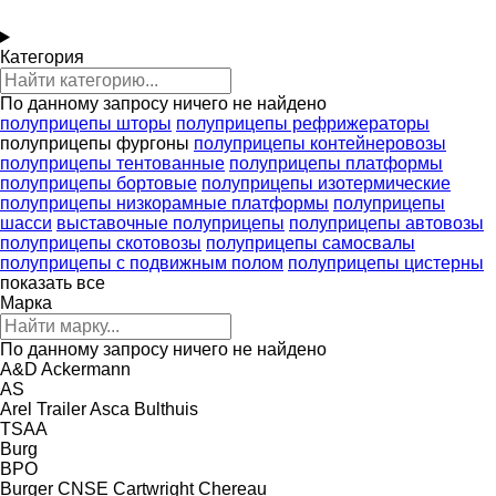
Категория
По данному запросу ничего не найдено
полуприцепы шторы
полуприцепы рефрижераторы
полуприцепы фургоны
полуприцепы контейнеровозы
полуприцепы тентованные
полуприцепы платформы
полуприцепы бортовые
полуприцепы изотермические
полуприцепы низкорамные платформы
полуприцепы
шасси
выставочные полуприцепы
полуприцепы автовозы
полуприцепы скотовозы
полуприцепы самосвалы
полуприцепы с подвижным полом
полуприцепы цистерны
показать все
Марка
По данному запросу ничего не найдено
A&D
Ackermann
AS
Arel Trailer
Asca
Bulthuis
TSAA
Burg
BPO
Burger
CNSE
Cartwright
Chereau