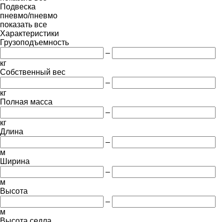
Подвеска
пневмо/пневмо
показать все
Характеристики
Грузоподъемность
–
кг
Собственный вес
–
кг
Полная масса
–
кг
Длина
–
м
Ширина
–
м
Высота
–
м
Высота седла