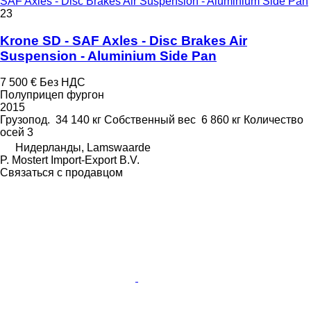
SAF Axles - Disc Brakes Air Suspension - Aluminium Side Pan
23
Krone SD - SAF Axles - Disc Brakes Air
Suspension - Aluminium Side Pan
7 500 €
Без НДС
Полуприцеп фургон
2015
Грузопод.
34 140 кг
Собственный вес
6 860 кг
Количество
осей
3
Нидерланды, Lamswaarde
P. Mostert Import-Export B.V.
Связаться с продавцом