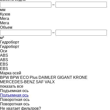
–
мм
Кузов
Мега
Мега
Объем
–
м³
Гидроборт
Гидроборт
Оси
ABS
ABS
EBS
EBS
Марка осей
BPW
BPW ECO Plus
DAIMLER
GIGANT
KRONE
MERCEDES-BENZ
SAF
VALX
показать все
Подъемная ось
Подъемная ось
Поворотная ось
Поворотная ось
Не хватает фильтров?