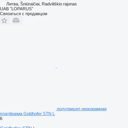
Литва, Šniūraičiai, Radviliškio rajonas
UAB "LOPARUS"
Связаться с продавцом
полуприцеп низкорамная
платформа Goldhofer STN L
6