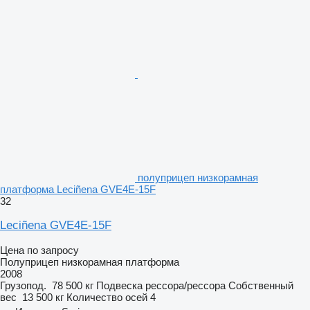
полуприцеп низкорамная
платформа Leciñena GVE4E-15F
32
Leciñena GVE4E-15F
Цена по запросу
Полуприцеп низкорамная платформа
2008
Грузопод.
78 500 кг
Подвеска
рессора/рессора
Собственный
вес
13 500 кг
Количество осей
4