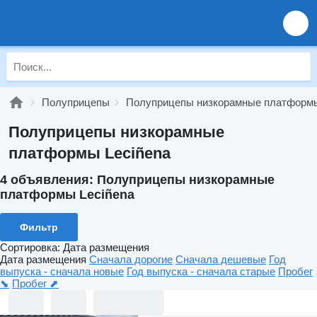
Полуприцепы
Полуприцепы низкорамные платформ
Полуприцепы низкорамные
платформы Leciñena
4 объявления:
Полуприцепы низкорамные
платформы Leciñena
Фильтр
Сортировка
:
Дата размещения
Дата размещения
Сначала дорогие
Сначала дешевые
Год
выпуска - сначала новые
Год выпуска - сначала старые
Пробег
⬊
Пробег ⬈