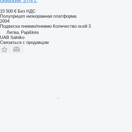
Goldhofer STN L
15 500 €
Без НДС
Полуприцеп низкорамная платформа
2004
Подвеска
пневмо/пневмо
Количество осей
3
Литва, Papiškės
UAB Salniko
Связаться с продавцом