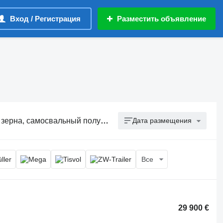
Вход / Регистрация
Разместить объявление
п зерновоз, полуприцеп зерновоз самосвал
Дата размещения
Все
29 900 €