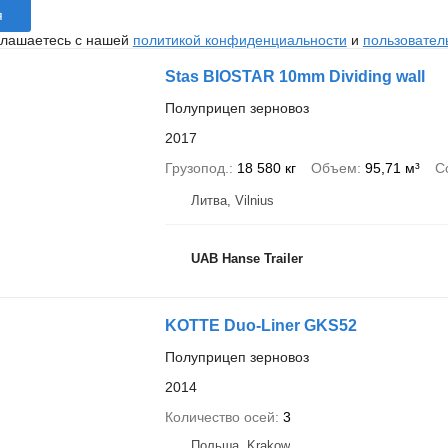
я
глашаетесь с нашей
политикой конфиденциальности
и
пользовател
Stas BIOSTAR 10mm Dividing wall
Полуприцеп зерновоз
2017
Грузопод.
18 580 кг
Объем
95,71 м³
С
Литва, Vilnius
UAB Hanse Trailer
KOTTE Duo-Liner GKS52
Полуприцеп зерновоз
2014
Количество осей
3
Польша, Krakow