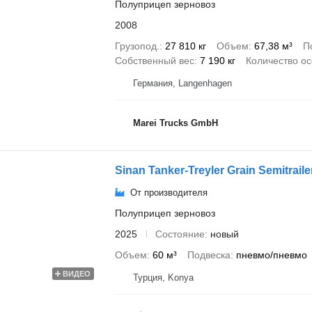
Полуприцеп зерновоз
2008
Грузопод.
27 810 кг
Объем
67,38 м³
П
Собственный вес
7 190 кг
Количество о
Германия, Langenhagen
Marei Trucks GmbH
Sinan Tanker-Treyler Grain Semitrail
От производителя
Полуприцеп зерновоз
2025
Состояние
новый
Объем
60 м³
Подвеска
пневмо/пневмо
ВИДЕО
Турция, Konya