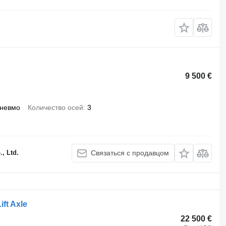
9 500 €
пневмо
Количество осей
3
, Ltd.
Связаться с продавцом
ft Axle
22 500 €