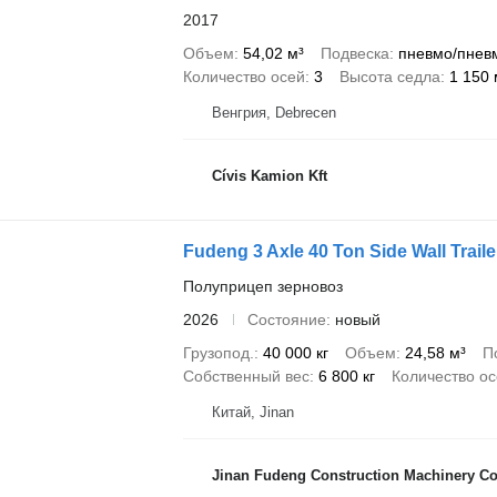
2017
Объем
54,02 м³
Подвеска
пневмо/пнев
Количество осей
3
Высота седла
1 150
Венгрия, Debrecen
Cívis Kamion Kft
Fudeng 3 Axle 40 Ton Side Wall Traile
Полуприцеп зерновоз
2026
Состояние
новый
Грузопод.
40 000 кг
Объем
24,58 м³
П
Собственный вес
6 800 кг
Количество о
Китай, Jinan
Jinan Fudeng Construction Machinery Co.