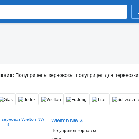
ления:
Полуприцепы зерновозы, полуприцеп для перевозки зерна, самосвальный полуприце
Wielton NW 3
Полуприцеп зерновоз