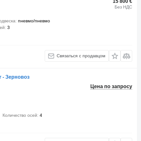
15 800 €
Без НДС
одвеска
пневмо/пневмо
сей
3
Связаться с продавцом
er - Зерновоз
Цена по запросу
Количество осей
4