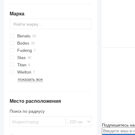
Марка
Benalu
Bodex
C-series
Fudeng
Optiliner
KIS
CHKS
DHKS
Stas
T-series
S-series
SK
MNL
RHKS
Titan
S-series
Wielton
показать все
NW
Место расположения
Поиск по радиусу
Подпишитесь на