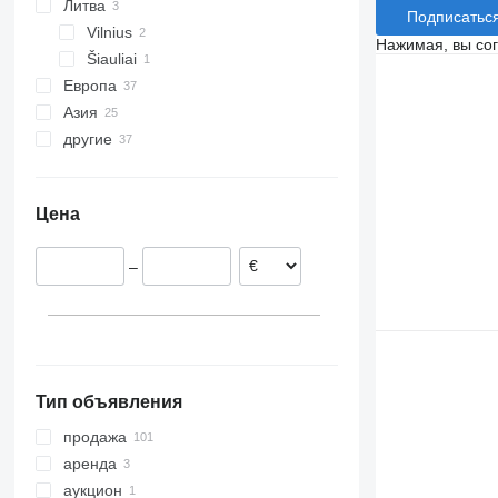
Литва
Подписатьс
Vilnius
Нажимая, вы со
Šiauliai
Европа
Азия
Германия
другие
Венгрия
Китай
Румыния
Турция
Украина
Испания
Цена
Польша
Франция
–
Нидерланды
Бельгия
показать все
Тип объявления
продажа
аренда
аукцион