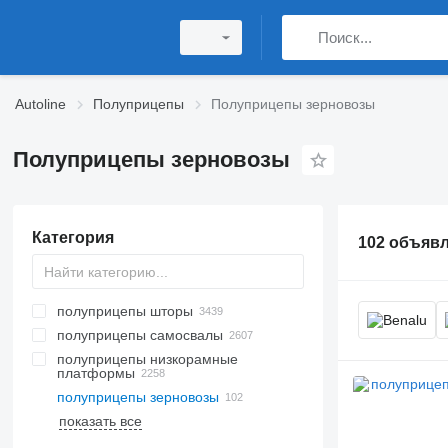
Autoline
Полуприцепы
Полуприцепы зерновозы
Полуприцепы зерновозы
Категория
102 объяв
полуприцепы шторы
полуприцепы самосвалы
полуприцепы низкорамные
платформы
полуприцепы зерновозы
показать все