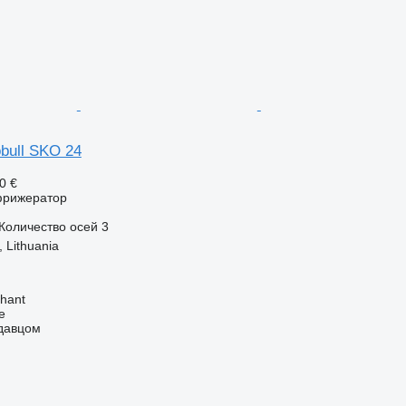
bull SKO 24
0 €
фрижератор
Количество осей
3
, Lithuania
hant
e
одавцом