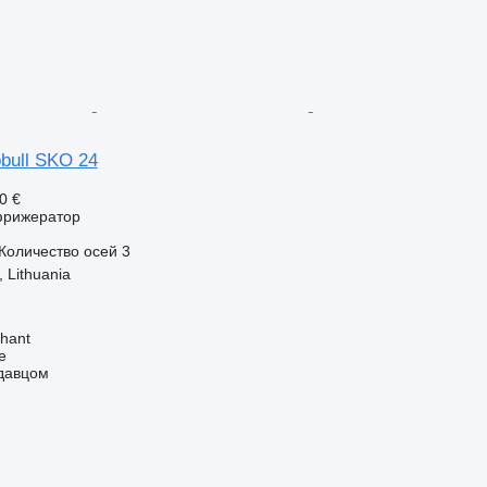
bull SKO 24
0 €
фрижератор
Количество осей
3
, Lithuania
hant
e
одавцом