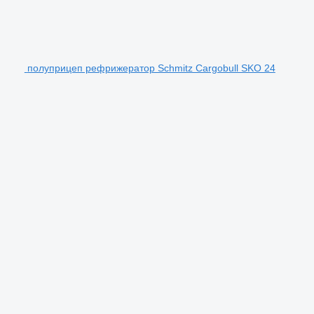
полуприцеп рефрижератор Schmitz Cargobull SKO 24