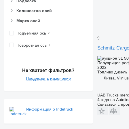
Подвеска
Количество осей
Марка осей
Подъемная ось
9
Поворотная ось
Schmitz Cargo
31 50
Полуприцеп ре
2022
Не хватает фильтров?
Топливо
дизель
Литва, Vilnius
Предложить изменение
UAB Trucks merc
4
года на Autolin
Связаться с пр
Информация о Indetruck