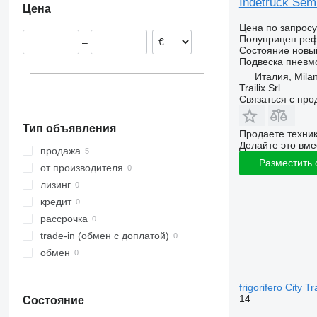
Indetruck Semi
Цена
Польша
Цена по запросу
Полуприцеп ре
–
Состояние
новы
Подвеска
пневм
Италия, Mila
Trailix Srl
Связаться с пр
Тип объявления
Продаете техни
Делайте это вме
продажа
Разместить
от производителя
лизинг
кредит
рассрочка
trade-in (обмен с доплатой)
обмен
frigorifero City T
14
Состояние