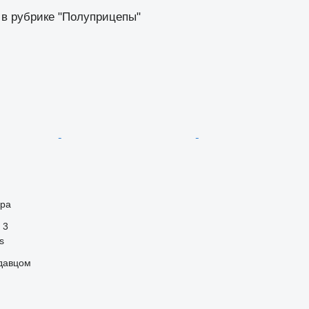
 в рубрике "Полуприцепы"
ора
3
s
одавцом