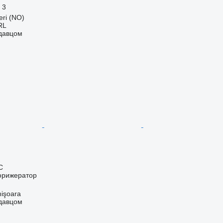
3
ri (NO)
RL
одавцом
С
фрижератор
işoara
одавцом