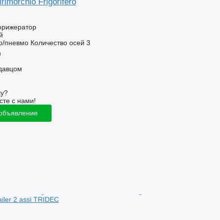
rimorchio Frigorifero
фрижератор
й
о/пневмо
Количество осей
3
n
одавцом
ку?
сте с нами!
 объявление
railer 2 assi TRIDEC