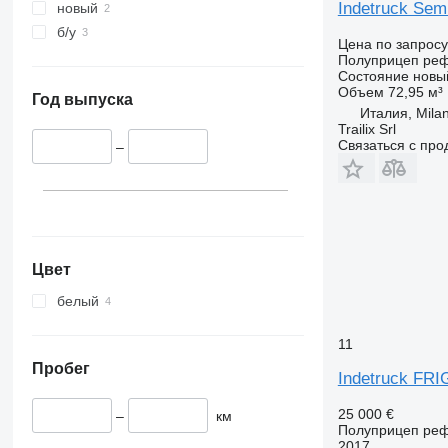
Indetruck Semi
новый
б/у
Цена по запросу
Полуприцеп ре
Состояние
новы
Объем
72,95 м³
Год выпуска
Италия, Mila
Trailix Srl
Связаться с пр
–
Цвет
белый
11
Пробег
Indetruck FR
25 000 €
–
км
Полуприцеп ре
2017