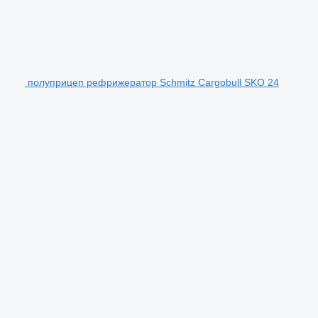
полуприцеп рефрижератор Schmitz Cargobull SKO 24