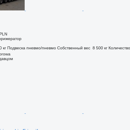
 PLN
фрижератор
0 кг
Подвеска
пневмо/пневмо
Собственный вес
8 500 кг
Количество
orowa
одавцом