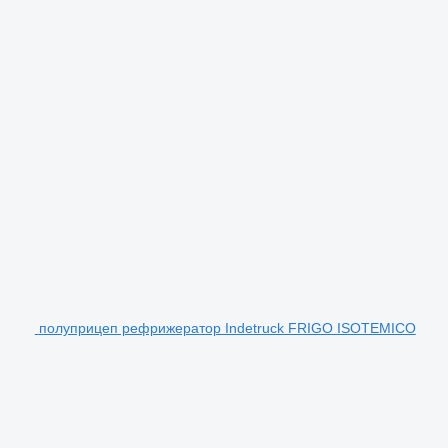
полуприцеп рефрижератор Indetruck FRIGO ISOTEMICO