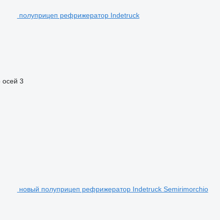
полуприцеп рефрижератор Indetruck
 осей
3
новый полуприцеп рефрижератор Indetruck Semirimorchio