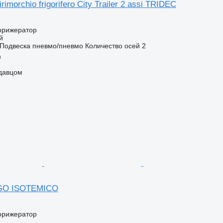
rimorchio frigorifero City Trailer 2 assi TRIDEC
фрижератор
й
Подвеска
пневмо/пневмо
Количество осей
2
n
одавцом
IGO ISOTEMICO
фрижератор