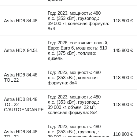
Год: 2023, мощность: 480
л.с. (353 кВт), грузопод.:
Astra HD9 84.48
118 800 €
39 000 кг, колесная формула:
8x4
Год: 2026, состояние: новый,
Евро: Euro 6, мощность: 510
Astra HDX 84.51
145 800 €
л.с. (375 кВт), топливо:
дизель
Год: 2023, мощность: 480
Astra HD9 84.48
л.с. (353 кВт), колесная
118 800 €
TOL 22
формула: 8x4
Год: 2023, мощность: 480
Astra HD9 84.48
л.с. (353 кВт), грузопод.:
TOL 22
118 800 €
39 000 кг, объем: 22 м³,
C/AUTOENCARPE
колесная формула: 8x4
Год: 2023, мощность: 480
Astra HD9 84.48
л.с. (353 кВт), грузопод.:
118 800 €
TOL 22
39 000 кг, колесная формула: