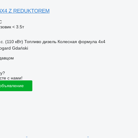
 4X4 Z REDUKTOREM
С
зовик < 3.5т
с. (110 кВт)
Топливо
дизель
Колесная формула
4x4
ogard Gdański
одавцом
ку?
сте с нами!
 объявление