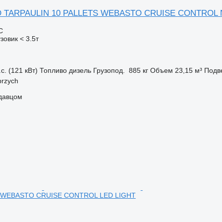
 TARPAULIN 10 PALLETS WEBASTO CRUISE CONTROL N
С
зовик < 3.5т
с. (121 кВт)
Топливо
дизель
Грузопод.
885 кг
Объем
23,15 м³
Подв
brzych
одавцом
S WEBASTO CRUISE CONTROL LED LIGHT