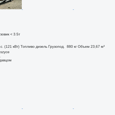
зовик < 3.5т
с. (121 кВт)
Топливо
дизель
Грузопод.
880 кг
Объем
23,67 м³
eszyce
.
одавцом