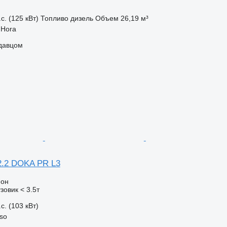
с. (125 кВт)
Топливо
дизель
Объем
26,19 м³
 Hora
одавцом
2.2 DOKA PR L3
ион
зовик < 3.5т
с. (103 кВт)
so