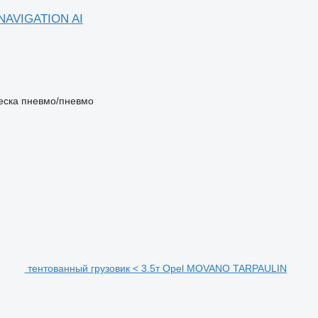
AVIGATION AI
еска
пневмо/пневмо
тентованный грузовик < 3.5т Opel MOVANO TARPAULIN