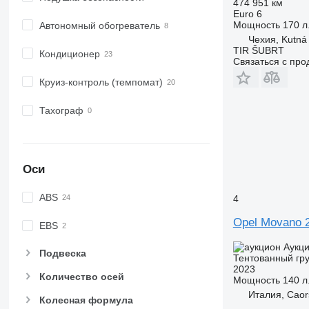
474 951 км
Euro 6
Мощность
170 л.
Автономный обогреватель
Чехия, Kutná
TIR ŠUBRT
Кондиционер
Связаться с пр
Круиз-контроль (темпомат)
Тахограф
Оси
ABS
4
Opel Movano 
EBS
Аукц
Подвеска
Тентованный гру
2023
Количество осей
Мощность
140 л.
Италия, Caor
Колесная формула