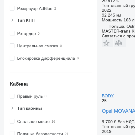
20 912 €
Тентованный гру
Резервуар AdBlue
2022
92 245 км
Мощность
163 л.
Тип КПП
Польша, Ostr
MASTER-trans Kr
Ретардер
Связаться с пр
Центральная смазка
Блокировка дифференциала
Кабина
BODY
Правый руль
25
Тип кабины
Opel MOVANA
Спальное место
9 700 €
Без НДС
Тентованный гру
2019
Подушка безопасности