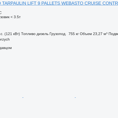
 TARPAULIN LIFT 9 PALLETS WEBASTO CRUISE CONTR
С
зовик < 3.5т
с. (121 кВт)
Топливо
дизель
Грузопод.
755 кг
Объем
23,27 м³
Подв
brzych
одавцом