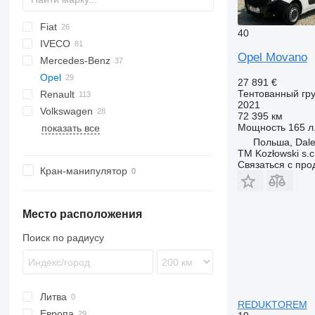
Fiat
Jumper
aCar
40
IVECO
Ducato
L-series
BJ
Opel Movano
Mercedes-Benz
Transit
Daily
ELF
TGE
Deliver
Opel
M-Series
Sprinter
Canter
Canter
Atlas
27 891 €
Тентованный гру
Renault
Cabstar
Movano
Boxer
2021
Volkswagen
K-series
R-series
Dyna
Movano 2.2
72 395 км
Мощность
165 л.
показать все
Mascott
Proace
Crafter
Movano 2.3
Польша, Dal
Master
LT
TM Kozłowski s.c
Maxity
Transporter
Связаться с пр
Кран-манипулятор
Premium
T-series
Место расположения
Поиск по радиусу
Литва
REDUKTOREM
Европа