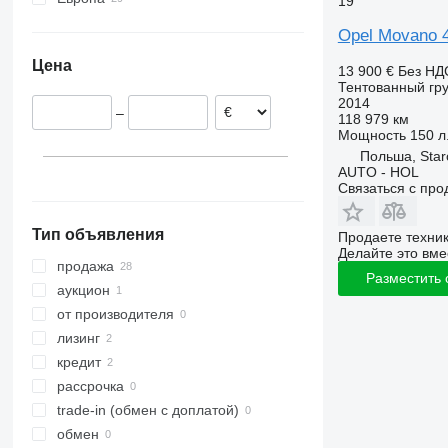
19
Польша
Opel Movano
Румыния
Цена
Швейцария
13 900 €
Без НД
Тентованный гру
Чехия
2014
–
Нидерланды
118 979 км
Мощность
150 л.
Италия
Польша, Star
Венгрия
AUTO - HOL
Связаться с пр
Тип объявления
Продаете техни
Делайте это вме
продажа
Разместить
аукцион
от производителя
лизинг
кредит
рассрочка
trade-in (обмен с доплатой)
обмен