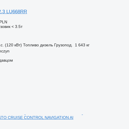
2.3 LU668RR
 PLN
зовик < 3.5т
с. (120 кВт)
Топливо
дизель
Грузопод.
1 643 кг
mczyn
одавцом
TO CRUISE CONTROL NAVIGATION AI