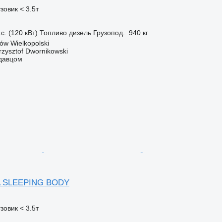
зовик < 3.5т
с. (120 кВт)
Топливо
дизель
Грузопод.
940 кг
ów Wielkopolski
zysztof Dwornikowski
одавцом
 SLEEPING BODY
зовик < 3.5т