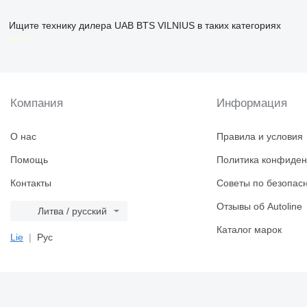
Ищите технику дилера UAB BTS VILNIUS в таких категориях
disallow-in-dsa
Компания
Информация
О нас
Правила и условия
Помощь
Политика конфиден
Контакты
Советы по безопас
Отзывы об Autoline
Литва / русский
Каталог марок
Lie
Рус