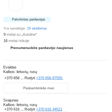
Patvirtintas pardavėjas
Yra sandėlyje:
25 skelbimai
9
metai su „Autoline“
16
metai rinkoje
Prenumeruokite pardavėjo naujienas
Evaldas
Kalbos:
lietuvių, rusų
+370 656 ...
Rodyti
+370 656 87555
Paskambinkite man
Svajunas
Kalbos:
lietuvių, rusų
+370 616 ...
Rodyti
+370 616 34521