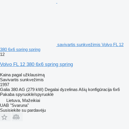
savivartis sunkvežimis Volvo FL 12
380 6x6 spring spring
12
Volvo FL 12 380 6x6 spring spring
Kaina pagal užklausimą
Savivartis sunkvežimis
1997
Galia
380 AG (279 kW)
Degalai
dyzelinas
Ašių konfigūracija
6x6
Pakaba
spyruoklė/spyruoklė
Lietuva, Mažeikiai
UAB "Svaruna"
Susisiekite su pardavėju