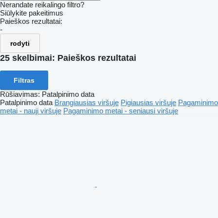
Nerandate reikalingo filtro?
Siūlykite pakeitimus
Paieškos rezultatai:
-
rodyti
25 skelbimai:
Paieškos rezultatai
Filtras
Rūšiavimas
:
Patalpinimo data
Patalpinimo data
Brangiausias viršuje
Pigiausias viršuje
Pagaminimo
metai - nauji viršuje
Pagaminimo metai - seniausi viršuje