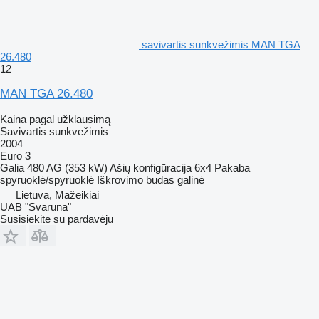
savivartis sunkvežimis MAN TGA
26.480
12
MAN TGA 26.480
Kaina pagal užklausimą
Savivartis sunkvežimis
2004
Euro 3
Galia
480 AG (353 kW)
Ašių konfigūracija
6x4
Pakaba
spyruoklė/spyruoklė
Iškrovimo būdas
galinė
Lietuva, Mažeikiai
UAB "Svaruna"
Susisiekite su pardavėju