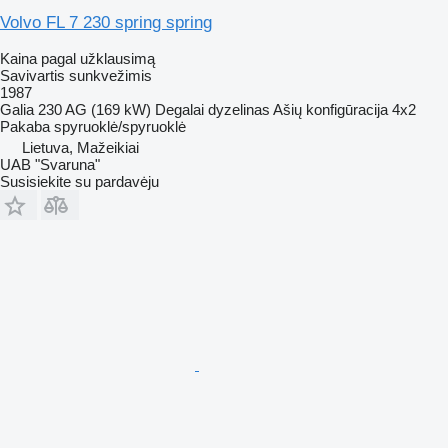
Volvo FL 7 230 spring spring
Kaina pagal užklausimą
Savivartis sunkvežimis
1987
Galia
230 AG (169 kW)
Degalai
dyzelinas
Ašių konfigūracija
4x2
Pakaba
spyruoklė/spyruoklė
Lietuva, Mažeikiai
UAB "Svaruna"
Susisiekite su pardavėju