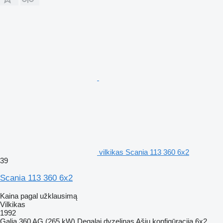
vilkikas Scania 113 360 6x2
39
Scania 113 360 6x2
Kaina pagal užklausimą
Vilkikas
1992
Galia
360 AG (265 kW)
Degalai
dyzelinas
Ašių konfigūracija
6x2