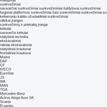
Kategorija
sunkvežimiai
savivarčiai sunkvežimiai
sunkvežiminiai šaldytuvai
sunkvežimiai
furgonai
platformos sunkvežimiai
šasi sunkvežimiai
sunkvežimiai su
keliamuoju kabliu
užuolaidiniai sunkvežimiai
vilkikai
įrangos
sunkvežimių ir priekabų įranga
kėbulai
savivarčio kėbulai
statybinė technika
ekskavatoriai
ratiniai ekskavatoriai
statybiniai krautuvai
frontaliniai krautuvai
Markė
DAF
CF
IVECO
EuroStar
JS
WA
MAN
TGA
Mercedes-Benz
Actros
Atego
Axor
SK
Scania
R-series