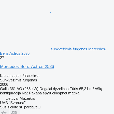
sunkvežimis furgonas Mercedes-
Benz Actros 2536
27
Mercedes-Benz Actros 2536
Kaina pagal užklausimą
Sunkvežimis furgonas
2006
Galia
361 AG (265 kW)
Degalai
dyzelinas
Tūris
65,31 m³
Ašių
konfigūracija
6x2
Pakaba
spyruoklė/pneumatika
Lietuva, Mažeikiai
UAB "Svaruna"
Susisiekite su pardavėju