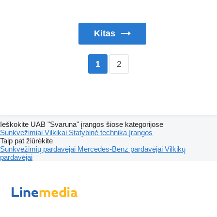
Kitas
2
1
Ieškokite UAB "Svaruna" įrangos šiose kategorijose
Sunkvežimiai
Vilkikai
Statybinė technika
Įrangos
Taip pat žiūrėkite
Sunkvežimių pardavėjai
Mercedes-Benz pardavėjai
Vilkikų
pardavėjai