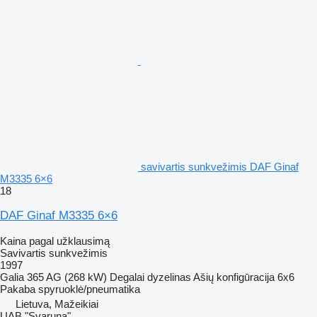
savivartis sunkvežimis DAF Ginaf
M3335 6×6
18
DAF Ginaf M3335 6×6
Kaina pagal užklausimą
Savivartis sunkvežimis
1997
Galia
365 AG (268 kW)
Degalai
dyzelinas
Ašių konfigūracija
6x6
Pakaba
spyruoklė/pneumatika
Lietuva, Mažeikiai
UAB "Svaruna"