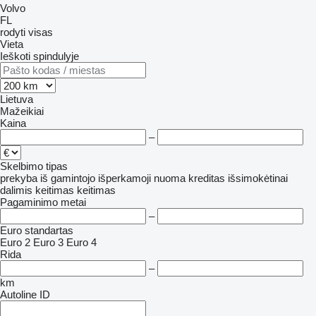
Volvo
FL
rodyti visas
Vieta
Ieškoti spindulyje
Lietuva
Mažeikiai
Kaina
–
Skelbimo tipas
prekyba
iš gamintojo
išperkamoji nuoma
kreditas
išsimokėtinai
dalimis
keitimas
keitimas
Pagaminimo metai
–
Euro standartas
Euro 2
Euro 3
Euro 4
Rida
–
km
Autoline ID