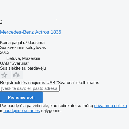
2
Mercedes-Benz Actros 1836
Kaina pagal užklausimą
Sunkvežimis šaldytuvas
2012
Lietuva, Mažeikiai
UAB "Svaruna"
Susisiekite su pardavėju
Registruokitės naujiems UAB "Svaruna" skelbimams
Prenumeruoti
Paspaudę čia patvirtinsite, kad sutinkate su mūsų
privatumo politika
ir
naudojimo sutarties
sąlygomis.