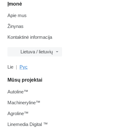
Įmonė
Apie mus
Žinynas
Kontaktinė informacija
Lietuva / lietuvių
Lie
Рус
Mūsų projektai
Autoline™
Machineryline™
Agroline™
Linemedia Digital ™