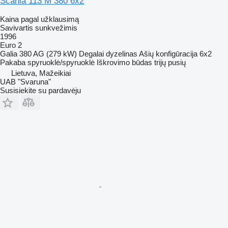
Scania 113 M 380 6x2
Kaina pagal užklausimą
Savivartis sunkvežimis
1996
Euro 2
Galia
380 AG (279 kW)
Degalai
dyzelinas
Ašių konfigūracija
6x2
Pakaba
spyruoklė/spyruoklė
Iškrovimo būdas
trijų pusių
Lietuva, Mažeikiai
UAB "Svaruna"
Susisiekite su pardavėju