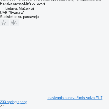
Pakaba
spyruoklė/spyruoklė
Lietuva, Mažeikiai
UAB "Svaruna"
Susisiekite su pardavėju
savivartis sunkvežimis Volvo FL 7
230 spring spring
27