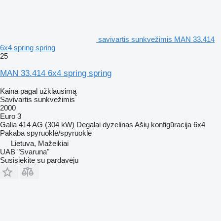
savivartis sunkvežimis MAN 33.414
6x4 spring spring
25
MAN 33.414 6x4 spring spring
Kaina pagal užklausimą
Savivartis sunkvežimis
2000
Euro 3
Galia
414 AG (304 kW)
Degalai
dyzelinas
Ašių konfigūracija
6x4
Pakaba
spyruoklė/spyruoklė
Lietuva, Mažeikiai
UAB "Svaruna"
Susisiekite su pardavėju