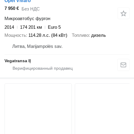
Opel Vivaro
7 950 €
Без НДС
Микроавтобус фургон
2014
174 201 км
Euro 5
Мощность
114.28 л.с. (84 кВт)
Топливо
дизель
Литва, Marijampolės sav.
Vegatransa IĮ