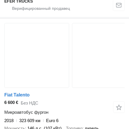
EFER TRUCKS
Fiat Talento
6 600 €
Без НДС
Микроавтобус фургон
2018
323 609 км
Euro 6
Мощность
146 л.с. (107 кВт)
Топливо
дизель