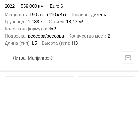
2022
558 000 км
Euro 6
Мощность
150 л.с. (110 кВт)
Топливо
дизель
Грузопод.
1 138 кг
Объем
18,43 м³
Колесная формула
4x2
Подвеска
рессора/рессора
Количество мест
2
Длина (тип)
L5
Высота (тип)
H3
Литва, Marijampolė