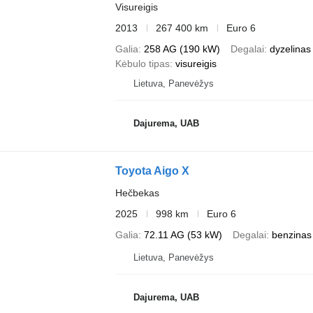
Visureigis
2013
267 400 km
Euro 6
Galia
258 AG (190 kW)
Degalai
dyzelinas
Kėbulo tipas
visureigis
Lietuva, Panevėžys
Dajurema, UAB
Toyota Aigo X
Hečbekas
2025
998 km
Euro 6
Galia
72.11 AG (53 kW)
Degalai
benzinas
Lietuva, Panevėžys
Dajurema, UAB