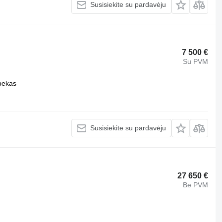
Susisiekite su pardavėju
7 500 €
Su PVM
bekas
Susisiekite su pardavėju
27 650 €
Be PVM