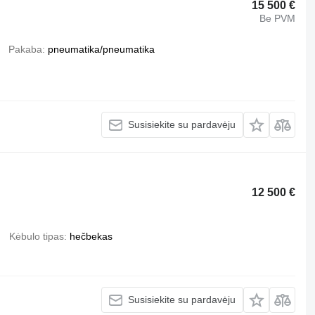
15 500 €
Be PVM
Pakaba
pneumatika/pneumatika
Susisiekite su pardavėju
12 500 €
Kėbulo tipas
hečbekas
Susisiekite su pardavėju