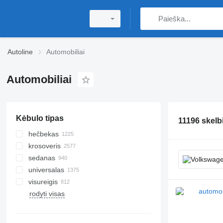
Autoline
Automobiliai
Automobiliai
Kėbulo tipas
11196 skelb
hečbekas
krosoveris
sedanas
universalas
visureigis
rodyti visas