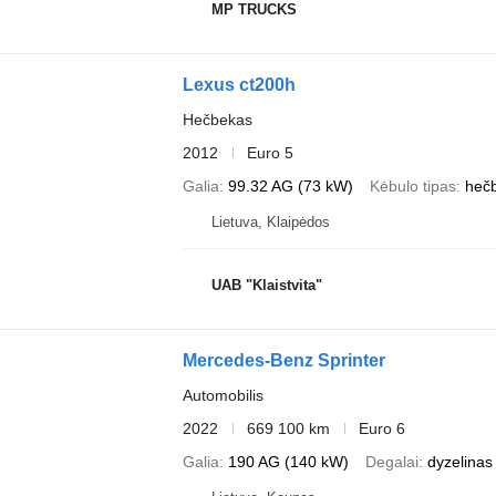
MP TRUCKS
Lexus ct200h
Hečbekas
2012
Euro 5
Galia
99.32 AG (73 kW)
Kėbulo tipas
heč
Lietuva, Klaipėdos
UAB "Klaistvita"
Mercedes-Benz Sprinter
Automobilis
2022
669 100 km
Euro 6
Galia
190 AG (140 kW)
Degalai
dyzelinas