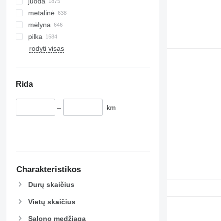
juoda
metalinė
mėlyna
pilka
rodyti visas
Rida
–
km
Charakteristikos
Durų skaičius
Vietų skaičius
Salono medžiaga