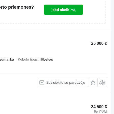
orto priemones?
Įdėti skelbimą
25 000 €
eumatika
Kėbulo tipas
liftbekas
Susisiekite su pardavėju
34 500 €
Be PVM