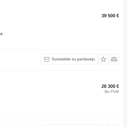
39 500 €
as
Susisiekite su pardavėju
26 300 €
Be PVM