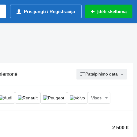
Prisijungti / Registracija
Įdėti skelbimą
priemonė
Patalpinimo data
Visos
2 500 €