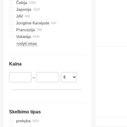
bZ
Čekija
Lenkija
Tadžikistanas
Moldova
Japonija
rodyti visas
Kazachstanas
JAV
Jungtinė Karalystė
Prancūzija
Vokietija
rodyti visas
Kaina
–
Skelbimo tipas
prekyba