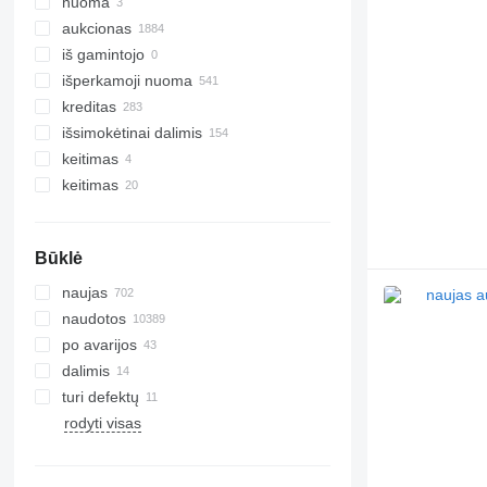
nuoma
aukcionas
iš gamintojo
išperkamoji nuoma
kreditas
išsimokėtinai dalimis
keitimas
keitimas
Būklė
naujas
naudotos
po avarijos
dalimis
turi defektų
rodyti visas