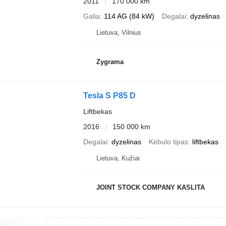
2011
170 000 km
Galia
114 AG (84 kW)
Degalai
dyzelinas
Lietuva, Vilnius
Zygrama
Tesla S P85 D
Liftbekas
2016
150 000 km
Degalai
dyzelinas
Kėbulo tipas
liftbekas
Lietuva, Kužiai
JOINT STOCK COMPANY KASLITA