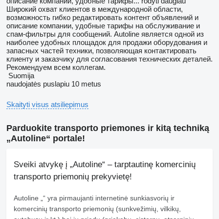
описание компании, удобные тарифы...
rodyti daugiau
Широкий охват клиентов в международной области,
возможность гибко редактировать контент объявлений и
описание компании, удобные тарифы на обслуживание и
спам-фильтры для сообщений. Autoline является одной из
наиболее удобных площадок для продажи оборудования и
запасных частей техники, позволяющая контактировать
клиенту и заказчику для согласования технических деталей.
Рекомендуем всем коллегам.
Suomija
naudojatės puslapiu 10 metus
Skaityti visus atsiliepimus
Parduokite transporto priemones ir kitą techniką
„Autoline“ portale!
Sveiki atvykę į „Autoline“ – tarptautinę komercinių
transporto priemonių prekyvietę!
Autoline
„“ yra pirmaujanti internetinė sunkiasvorių ir
komercinių transporto priemonių (sunkvežimių, vilkikų,