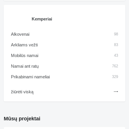
Kemperiai
Alkovenai
98
Arkliams vežti
83
Mobilūs namai
43
Namai ant ratų
762
Prikabinami nameliai
329
žiūrėti viską
Mūsų projektai