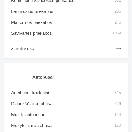
Konteinerių važiuoklės priekabos
552
Lengvosios priekabos
285
Platformos priekabos
246
Savivartės priekabos
1039
žiūrėti viską
Autobusai
Autobusai-traukiniai
315
Dviaukščiai autobusai
229
Miesto autobusai
1144
Mokykliniai autobusai
150