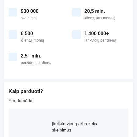
930 000
20,5 mln.
skelbimai
klientų kas mėnesį
6 500
1 400 000+
klientų įmonių
lankytojų per dieną
2,5+ mln.
peržiūrų per dieną
Kaip parduoti?
Yra du būdai:
Įkelkite vieną arba kelis
skelbimus