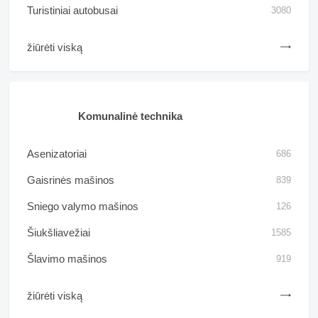
Turistiniai autobusai
3080
žiūrėti viską
Komunalinė technika
Asenizatoriai
686
Gaisrinės mašinos
839
Sniego valymo mašinos
126
Šiukšliavežiai
1585
Šlavimo mašinos
919
žiūrėti viską