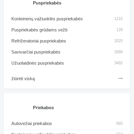
Puspriekabės
Konteinerių važiuoklės puspriekabės
1215
Puspriekabės grūdams vežti
128
Refrižeratoriai puspriekabės
2025
Savivarčiai puspriekabės
2688
Užuolaidinės puspriekabės
3492
žiūrėti viską
Priekabos
Autovežiai priekabos
665