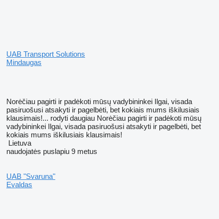
UAB Transport Solutions
Mindaugas
Norėčiau pagirti ir padėkoti mūsų vadybininkei Ilgai, visada
pasiruošusi atsakyti ir pagelbėti, bet kokiais mums iškilusiais
klausimais!...
rodyti daugiau
Norėčiau pagirti ir padėkoti mūsų
vadybininkei Ilgai, visada pasiruošusi atsakyti ir pagelbėti, bet
kokiais mums iškilusiais klausimais!
Lietuva
naudojatės puslapiu 9 metus
UAB "Svaruna"
Evaldas