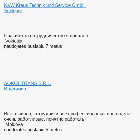
K&W Kraus Technik und Service GmbH
Schlegel
Спасибо за сотрудничество я доволен
Vokietija
naudojatės puslapiu 7 metus
SOKOL TRANS S.R.L.
Владимир
Все отлично, сотрудники все профессионалы своего дела,
очень заботливые, приятно работать!
Moldova
naudojatės puslapiu 5 metus