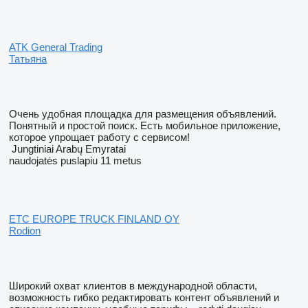
ATK General Trading
Татьяна
Очень удобная площадка для размещения объявлений.
Понятный и простой поиск. Есть мобильное приложение,
которое упрощает работу с сервисом!
Jungtiniai Arabų Emyratai
naudojatės puslapiu 11 metus
ETC EUROPE TRUCK FINLAND OY
Rodion
Широкий охват клиентов в международной области,
возможность гибко редактировать контент объявлений и