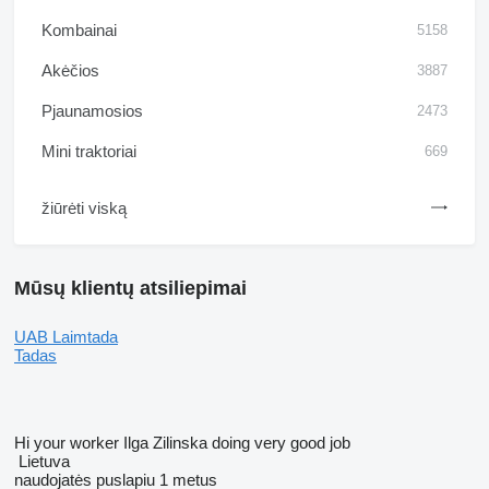
Kombainai
5158
Akėčios
3887
Pjaunamosios
2473
Mini traktoriai
669
žiūrėti viską
Mūsų klientų atsiliepimai
UAB Laimtada
Tadas
Hi your worker Ilga Zilinska doing very good job
Lietuva
naudojatės puslapiu 1 metus