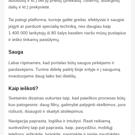
autobusų ir kt.) bei jų priedų (priekabų, cisternų, atsarginių
dalių ir kt.) prekyvietė.
Tai patogi platforma, kurioje galite greitai, efektyviai ir saugiai
įsigyti ar parduoti specialią techniką, nes daugiau kaip
1 400 000 lankytojų iš 80 šalys kasdien naršo mūsų puslapius
ir ieško tinkamų pasiūlymų.
Sauga
Labai rūpinamės, kad portalas būtų saugus pirkėjams ir
pardavėjams. Turime didelę patirtį šioje srityje ir į saugumą
investuojame daug laiko bei išteklių.
Kaip ieškoti?
Svetainės dizainas sukurtas taip, kad paieškos procesas būtų
kuo patogesnis: daug filtrų, galimybė palyginti skelbimus, juos
rūšiuoti, išsaugoti ir skaityti atsiliepimus.
Navigacija paprasta, logiška ir intuityvi. Rasti reikiamą
sunkvežimį taip pat paprasta, kaip, pavyzdžiui, mobilųjį
telefoną: ieškokite, lyginkite, pasirinkite ir įsigiję naudokitės.