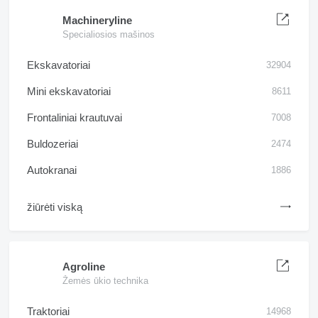
Machineryline
Specialiosios mašinos
Ekskavatoriai
32904
Mini ekskavatoriai
8611
Frontaliniai krautuvai
7008
Buldozeriai
2474
Autokranai
1886
žiūrėti viską
Agroline
Žemės ūkio technika
Traktoriai
14968