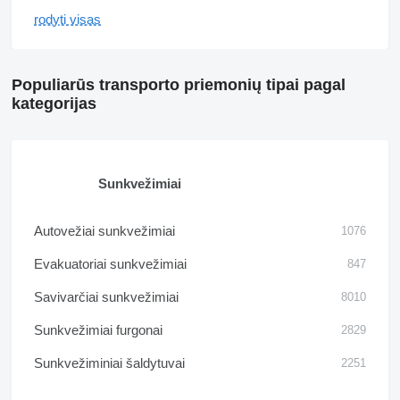
rodyti visas
Populiarūs transporto priemonių tipai pagal
kategorijas
Sunkvežimiai
Autovežiai sunkvežimiai
1076
Evakuatoriai sunkvežimiai
847
Savivarčiai sunkvežimiai
8010
Sunkvežimiai furgonai
2829
Sunkvežiminiai šaldytuvai
2251