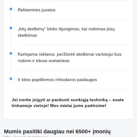
Reklaminės juostos
„kitų skelbimų“ bloko išjungimas, kai rodomas jūsų
skelbimas
Kartojama reklama: peržiūrėti skelbimai vartotojui bus
rodomi ir kitose svetainėse
Ir kitos papildomos rinkodaros paslaugos
Jei norite įsigyti ar parduoti sunkiąją techniką – esate
tinkamoje vietoje! Mes mielai jums padėsime!
Mumis pasitiki daugiau nei 6500+ įmonių