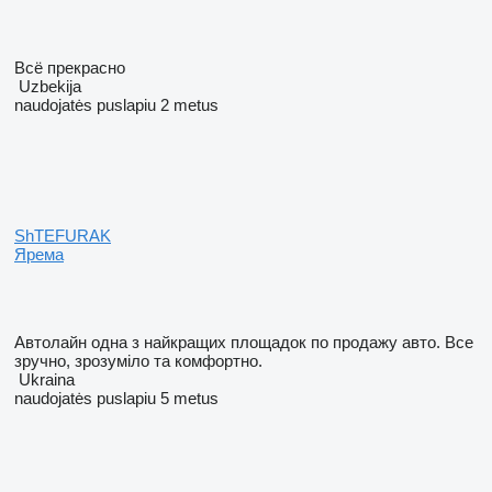
Всё прекрасно
Uzbekija
naudojatės puslapiu 2 metus
ShTEFURAK
Ярема
Автолайн одна з найкращих площадок по продажу авто. Все
зручно, зрозуміло та комфортно.
Ukraina
naudojatės puslapiu 5 metus