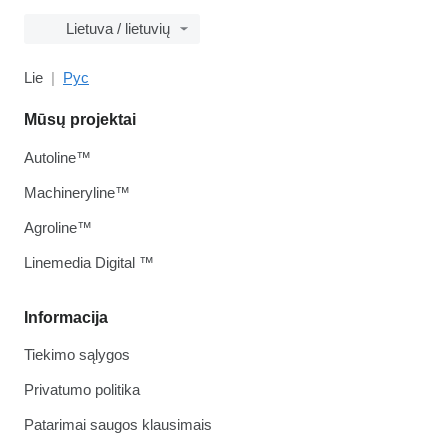
Lietuva / lietuvių
Lie
Рус
Mūsų projektai
Autoline™
Machineryline™
Agroline™
Linemedia Digital ™
Informacija
Tiekimo sąlygos
Privatumo politika
Patarimai saugos klausimais