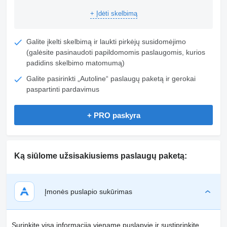
+ Įdėti skelbimą
Galite įkelti skelbimą ir laukti pirkėjų susidomėjimo
(galėsite pasinaudoti papildomomis paslaugomis, kurios
padidins skelbimo matomumą)
Galite pasirinkti „Autoline“ paslaugų paketą ir gerokai
paspartinti pardavimus
+ PRO paskyra
Ką siūlome užsisakiusiems paslaugų paketą:
Įmonės puslapio sukūrimas
Surinkite visą informaciją viename puslapyje ir sustiprinkite