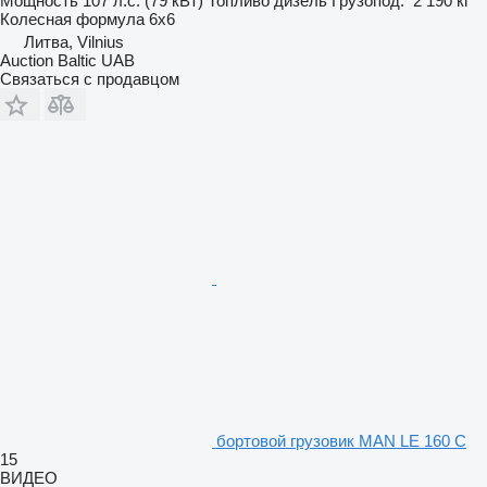
Мощность
107 л.с. (79 кВт)
Топливо
дизель
Грузопод.
2 190 кг
Колесная формула
6x6
Литва, Vilnius
Auction Baltic UAB
Связаться с продавцом
бортовой грузовик MAN LE 160 C
15
ВИДЕО