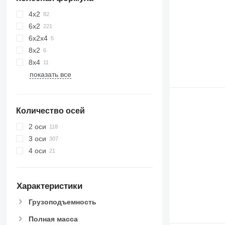
4x2
6x2
6x2x4
8x2
8x4
показать все
Количество осей
2 оси
3 оси
4 оси
Характеристики
Грузоподъемность
Полная масса