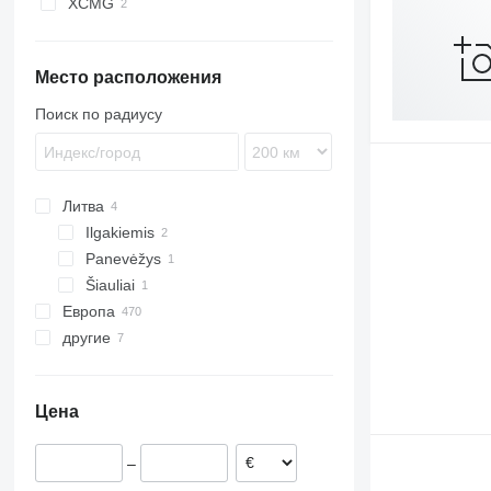
XCMG
Место расположения
Поиск по радиусу
Литва
Ilgakiemis
Panevėžys
Šiauliai
Европа
другие
Нидерланды
Германия
Украина
Польша
Цена
Бельгия
Венгрия
–
Румыния