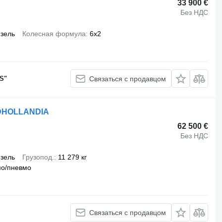
33 900 €
Без НДС
зель
Колесная формула
6x2
S"
Связаться с продавцом
+ DHOLLANDIA
62 500 €
Без НДС
зель
Грузопод.
11 279 кг
мо/пневмо
Связаться с продавцом