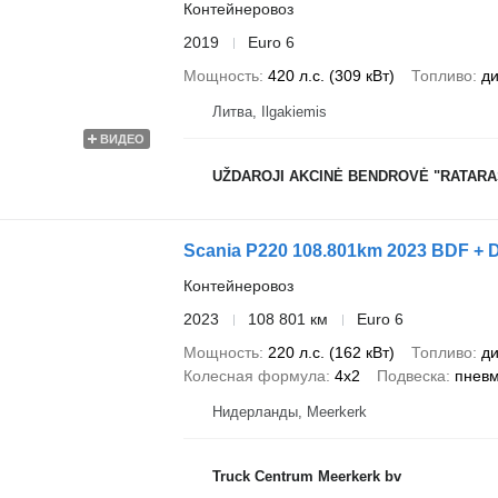
Контейнеровоз
2019
Euro 6
Мощность
420 л.с. (309 кВт)
Топливо
ди
Литва, Ilgakiemis
ВИДЕО
UŽDAROJI AKCINĖ BENDROVĖ "RATARA
Scania P220 108.801km 2023 BDF 
Контейнеровоз
2023
108 801 км
Euro 6
Мощность
220 л.с. (162 кВт)
Топливо
ди
Колесная формула
4x2
Подвеска
пнев
Нидерланды, Meerkerk
Truck Centrum Meerkerk bv