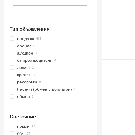
Испания
Эстония
показать все
Тип объявления
продажа
аренда
аукцион
от производителя
лизинг
кредит
рассрочка
trade-in (обмен с доплатой)
обмен
Состояние
новый
б/у