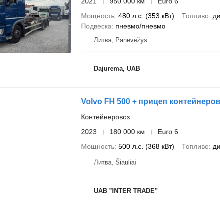
2021
950 000 км
Euro 6
Мощность
480 л.с. (353 кВт)
Топливо
ди
Подвеска
пневмо/пневмо
Литва, Panevėžys
Dajurema, UAB
Volvo FH 500 + прицеп контейнеро
Контейнеровоз
2023
180 000 км
Euro 6
Мощность
500 л.с. (368 кВт)
Топливо
ди
Литва, Šiauliai
UAB "INTER TRADE"