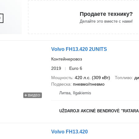
Продаете технику?
Делайте это вместе с нами!
Volvo FH13.420 2UNITS
Контейнеровоз
2019
Euro 6
Мощность
420 л.с. (309 кВт)
Топливо
ди
Подвеска
пневмо/пневмо
Литва, Ilgakiemis
ВИДЕО
UŽDAROJI AKCINĖ BENDROVĖ "RATARA
Volvo FH13.420