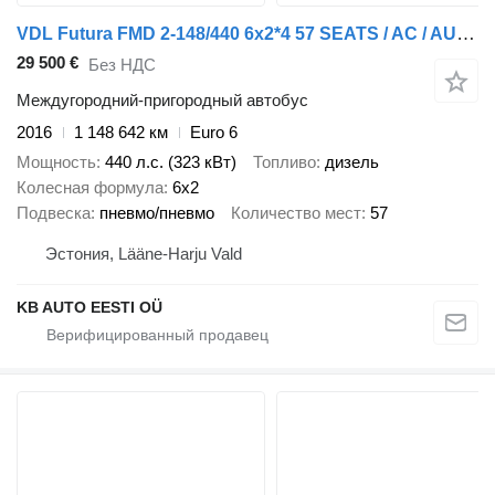
VDL Futura FMD 2-148/440 6x2*4 57 SEATS / AC / AUXILIARY HEATING
29 500 €
Без НДС
Междугородний-пригородный автобус
2016
1 148 642 км
Euro 6
Мощность
440 л.с. (323 кВт)
Топливо
дизель
Колесная формула
6x2
Подвеска
пневмо/пневмо
Количество мест
57
Эстония, Lääne-Harju Vald
KB AUTO EESTI OÜ