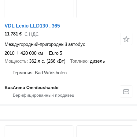
VDL Lexio LLD130 . 365
11 781 €
С НДС
Междугородний-пригородный автобус
2010
420 000 км
Euro 5
Мощность
362 л.с. (266 кВт)
Топливо
дизель
Германия, Bad Wörishofen
BusArena Omnibushandel