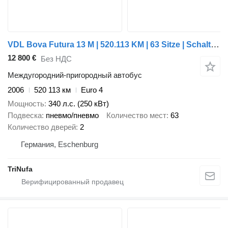
VDL Bova Futura 13 M | 520.113 KM | 63 Sitze | Schaltgtr. | Klima |
12 800 €
Без НДС
Междугородний-пригородный автобус
2006
520 113 км
Euro 4
Мощность
340 л.с. (250 кВт)
Подвеска
пневмо/пневмо
Количество мест
63
Количество дверей
2
Германия, Eschenburg
TriNufa