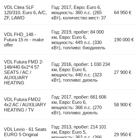
VDL Citea SLF
Год: 2017, Евро: Euro 6,
120/310, Euro 6, A/C,
мощность: 360 л.с. (265
64 950 €
ZF, LAWO
кВт), количество мест: 37
Год: 2019, пробег: 84 000
VDL FHD_148 -
км, Евро: Euro 6,
Futura 15 m - make
190 000 €
мощность: 449 л.с. (330
offer
кВт), топливо: биодизель
VDL Futura FMD 2-
Год: 2016, пробег: 1 030 234
148/440 6x2*4 57
км, Евро: Euro 6,
SEATS / AC /
27 900 €
мощность: 440 л.с. (323
AUXILIARY
кВт), топливо: дизель
HEATING
Год: 2017, пробег: 661 606
VDL Futura FMD2
км, Евро: Euro 6,
4x2 AC / AUXILIARY
58 900 €
мощность: 368 л.с. (270
HEATING / TV
кВт), топливо: дизель
Год: 2013, пробег: 214 101
VDL Lexio - 61 Seats
км, Евро: Euro 5,
EURO 5 Original
29 950 €
мощность: 362 л.с. (266