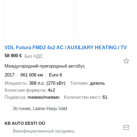
VDL Futura FMD2 4x2 AC / AUXILIARY HEATING / TV
58 900 €
Без НДС
Междугородний-пригородный автобус
2017
661 606 км
Euro 6
Мощность
368 л.с. (270 кВт)
Топливо
дизель
Колесная формула
4x2
Подвеска
пневмо/пневмо
Количество мест
61
Эстония, Lääne-Harju Vald
KB AUTO EESTI OÜ