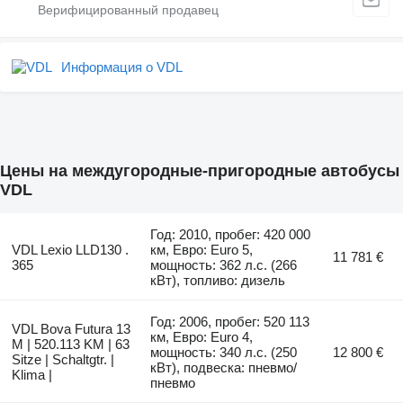
Информация о VDL
Цены на междугородные-пригородные автобусы
VDL
Год: 2010, пробег: 420 000
VDL Lexio LLD130 .
км, Евро: Euro 5,
11 781 €
365
мощность: 362 л.с. (266
кВт), топливо: дизель
Год: 2006, пробег: 520 113
VDL Bova Futura 13
км, Евро: Euro 4,
M | 520.113 KM | 63
мощность: 340 л.с. (250
12 800 €
Sitze | Schaltgtr. |
кВт), подвеска: пневмо/
Klima |
пневмо