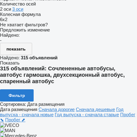
Количество осей
2 оси
3 оси
Колесная формула
6x2
Не хватает фильтров?
Предложить изменение
Найдено:
-
показать
Найдено:
315 объявлений
Показать
315 объявлений:
Сочлененные автобусы,
автобус гармошка, двухсекционный автобус,
спаренный автобус
Фильтр
Сортировка
:
Дата размещения
Дата размещения
Сначала дорогие
Сначала дешевые
Год
выпуска - сначала новые
Год выпуска - сначала старые
Пробег
⬊
Пробег ⬈