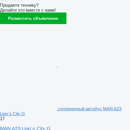
Продаете технику?
Делайте это вместе с нами!
Разместить объявление
сочлененный автобус MAN A23
Lion´s City G
17
MAN A23 Lion´s City G