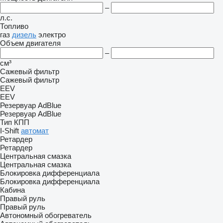
–
л.с.
Топливо
газ
дизель
электро
Объем двигателя
–
см³
Сажевый фильтр
Сажевый фильтр
EEV
EEV
Резервуар AdBlue
Резервуар AdBlue
Тип КПП
I-Shift
автомат
Ретардер
Ретардер
Центральная смазка
Центральная смазка
Блокировка дифференциала
Блокировка дифференциала
Кабина
Правый руль
Правый руль
Автономный обогреватель