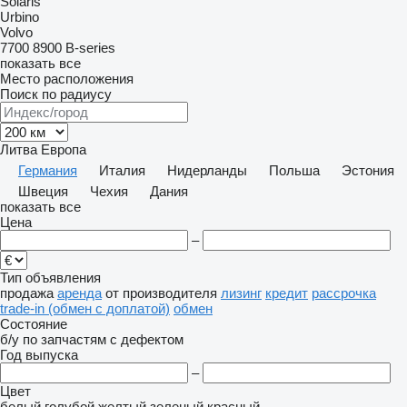
Solaris
Urbino
Volvo
7700
8900
B-series
показать все
Место расположения
Поиск по радиусу
Литва
Европа
Германия
Италия
Нидерланды
Польша
Эстония
Швеция
Чехия
Дания
показать все
Цена
–
Тип объявления
продажа
аренда
от производителя
лизинг
кредит
рассрочка
trade-in (обмен с доплатой)
обмен
Состояние
б/у
по запчастям
с дефектом
Год выпуска
–
Цвет
белый
голубой
желтый
зеленый
красный