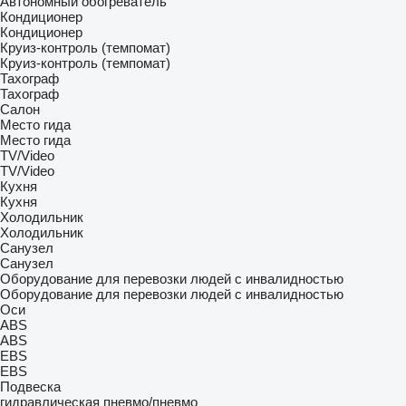
Автономный обогреватель
Кондиционер
Кондиционер
Круиз-контроль (темпомат)
Круиз-контроль (темпомат)
Тахограф
Тахограф
Салон
Место гида
Место гида
TV/Video
TV/Video
Кухня
Кухня
Холодильник
Холодильник
Санузел
Санузел
Оборудование для перевозки людей с инвалидностью
Оборудование для перевозки людей с инвалидностью
Оси
ABS
ABS
EBS
EBS
Подвеска
гидравлическая
пневмо/пневмо