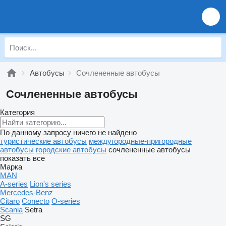
Автобусы
Сочлененные автобусы
Сочлененные автобусы
Категория
По данному запросу ничего не найдено
туристические автобусы
междугородные-пригородные
автобусы
городские автобусы
сочлененные автобусы
показать все
Марка
MAN
A-series
Lion's series
Mercedes-Benz
Citaro
Conecto
O-series
Scania
Setra
SG