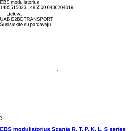
EBS moduliatorius
1485515023 1485500 0486204019
Lietuva
UAB E2BDTRANSPORT
Susisiekite su pardavėju
3
EBS moduliatorius Scania R, T, P, K, L, S series