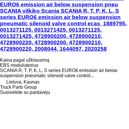
EURO6 emission air below suspension pneu
SCANIA vilkiko Scania SCANIA R, T, P, K, L, S
series EURO6 emission air below suspension
pneumatic silenoid valve control ecas 1889795,
0013271125, 0013271425, 0013271125,
0013271425, 4728900200, 4728900210,
4728900220, 4728900200, 4728900210,
4728900220, 2008044, 1644097, 2020258
Kaina pagal užklausimą
EBS moduliatorius
SCANIA R, T, P, K, L, S series EURO6 emission air below
suspension pneumatic silenoid valve control...
Lietuva, Kaunas
Truck Parts Group
Susisiekite su pardavėju