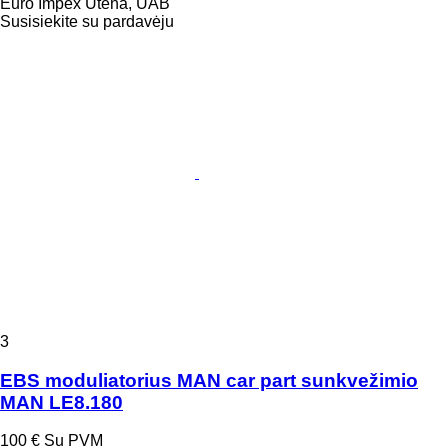
Euro Impex Utena, UAB
Susisiekite su pardavėju
3
EBS moduliatorius MAN car part sunkvežimio
MAN LE8.180
100 €
Su PVM