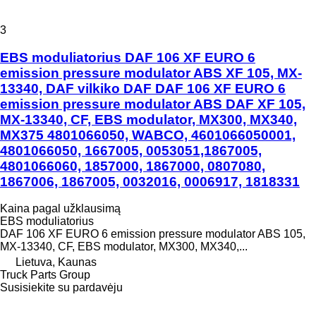
3
EBS moduliatorius DAF 106 XF EURO 6
emission pressure modulator ABS XF 105, MX-
13340, DAF vilkiko DAF DAF 106 XF EURO 6
emission pressure modulator ABS DAF XF 105,
MX-13340, CF, EBS modulator, MX300, MX340,
MX375 4801066050, WABCO, 4601066050001,
4801066050, 1667005, 0053051,1867005,
4801066060, 1857000, 1867000, 0807080,
1867006, 1867005, 0032016, 0006917, 1818331
Kaina pagal užklausimą
EBS moduliatorius
DAF 106 XF EURO 6 emission pressure modulator ABS 105,
MX-13340, CF, EBS modulator, MX300, MX340,...
Lietuva, Kaunas
Truck Parts Group
Susisiekite su pardavėju