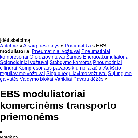
Įdėti skelbimą
Autoline
»
Atsarginės dalys
»
Pneumatika
»
EBS
moduliatoriai
Pneumatiniai vožtuvai
Pneumatiniai
kompresoriai
Oro džiovintuvai
Žarnos
Energoakumuliatoriai
Solenoidiniai vožtuvai
Stabdymo kameros
Pneumatiniai
cilindrai
Kompresoriaus pavaros krumpliaračiai
Aukščio
reguliavimo vožtuvai
Slėgio reguliavimo vožtuvai
Sujungimo
galvutės
Valdymo blokai
Varikliai
Pavarų dėžės
»
EBS moduliatoriai
komercinėms transporto
priemonėms
Paieška