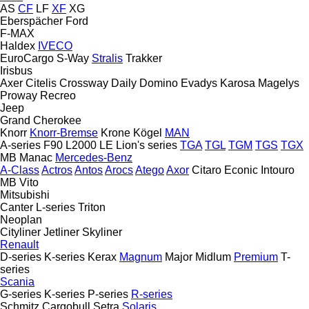
AS
CF
LF
XF
XG
Eberspächer
Ford
F-MAX
Haldex
IVECO
EuroCargo
S-Way
Stralis
Trakker
Irisbus
Axer
Citelis
Crossway
Daily
Domino
Evadys
Karosa
Magelys
Proway
Recreo
Jeep
Grand Cherokee
Knorr
Knorr-Bremse
Krone
Kögel
MAN
A-series
F90
L2000
LE
Lion's series
TGA
TGL
TGM
TGS
TGX
MB
Manac
Mercedes-Benz
A-Class
Actros
Antos
Arocs
Atego
Axor
Citaro
Econic
Intouro
MB
Vito
Mitsubishi
Canter
L-series
Triton
Neoplan
Cityliner
Jetliner
Skyliner
Renault
D-series
K-series
Kerax
Magnum
Major
Midlum
Premium
T-
series
Scania
G-series
K-series
P-series
R-series
Schmitz Cargobull
Setra
Solaris