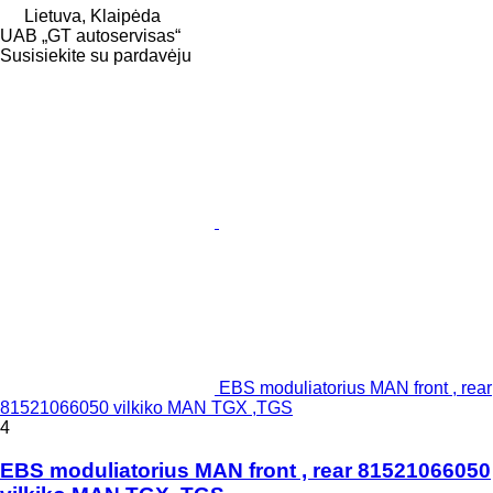
Lietuva, Klaipėda
UAB „GT autoservisas“
Susisiekite su pardavėju
EBS moduliatorius MAN front , rear
81521066050 vilkiko MAN TGX ,TGS
4
EBS moduliatorius MAN front , rear 81521066050