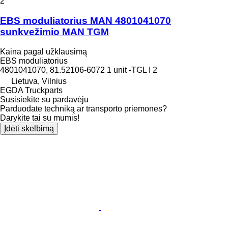
2
EBS moduliatorius MAN 4801041070
sunkvežimio MAN TGM
Kaina pagal užklausimą
EBS moduliatorius
4801041070, 81.52106-6072 1 unit -TGL I 2
Lietuva, Vilnius
EGDA Truckparts
Susisiekite su pardavėju
Parduodate techniką ar transporto priemones?
Darykite tai su mumis!
Įdėti skelbimą