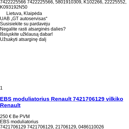
7422225566 7422225566, 5801910309, K102266, 22225552,
K093192N50
Lietuva, Klaipėda
UAB „GT autoservisas“
Susisiekite su pardavėju
Negalite rasti atsarginės dalies?
Išsiųskite užklausą dabar!
Užsakyti atsarginę dalį
1
EBS moduliatorius Renault 7421706129 vilkiko
Renault
250 €
Be PVM
EBS moduliatorius
7421706129 7421706129, 21706129, 0486110026