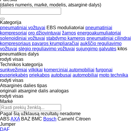
(dalies numeris, markė, modelis, atsarginė dalys)
Kategorija
pneumatiniai vožtuvai
EBS moduliatoriai
pneumatiniai
kompresoriai
oro džiovintuvai
žarnos
energoakumuliatoriai
solenoidiniai vožtuvai
stabdymo kameros
pneumatiniai cilindrai
kompresoriaus pavaros krumpliaračiai
aukščio reguliavimo
vožtuvai
slėgio reguliavimo vožtuvai
sujungimo galvutės
kitos
pneumatikos dalys
rodyti visas
Technikos kategorija
sunkvežimiai
vilkikai
komerciniai automobiliai
furgonai
puspriekabės
priekabos
autobusai
automobiliai
moto technika
rodyti visas
Atsarginės dalies tipas
originali atsarginė dalis
analogas
rodyti visas
Markė
Pagal šią užklausą rezultatų neradome
ABS
AXA
BAZ
BMC
Bosch
Carnehl
Citroen
Jumper
DAF