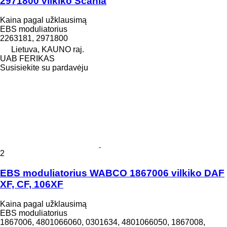
2971800 vilkiko Scania
Kaina pagal užklausimą
EBS moduliatorius
2263181, 2971800
Lietuva, KAUNO raj.
UAB FERIKAS
Susisiekite su pardavėju
2
EBS moduliatorius WABCO 1867006 vilkiko DAF
XF, CF, 106XF
Kaina pagal užklausimą
EBS moduliatorius
1867006, 4801066060, 0301634, 4801066050, 1867008,