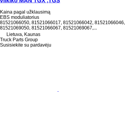
vilkiko MAN TGX ,TGS
Kaina pagal užklausimą
EBS moduliatorius
81521066050, 81521066017, 81521066042, 81521066046,
81521069050, 81521066067, 81521069067,...
Lietuva, Kaunas
Truck Parts Group
Susisiekite su pardavėju