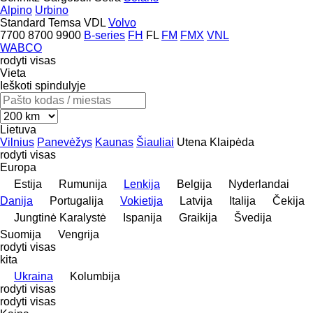
Alpino
Urbino
Standard
Temsa
VDL
Volvo
7700
8700
9900
B-series
FH
FL
FM
FMX
VNL
WABCO
rodyti visas
Vieta
Ieškoti spindulyje
Lietuva
Vilnius
Panevėžys
Kaunas
Šiauliai
Utena
Klaipėda
rodyti visas
Europa
Estija
Rumunija
Lenkija
Belgija
Nyderlandai
Danija
Portugalija
Vokietija
Latvija
Italija
Čekija
Jungtinė Karalystė
Ispanija
Graikija
Švedija
Suomija
Vengrija
rodyti visas
kita
Ukraina
Kolumbija
rodyti visas
rodyti visas