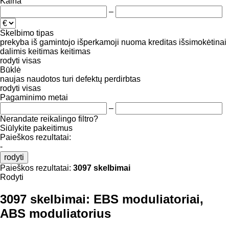
Kaina
–
Skelbimo tipas
prekyba
iš gamintojo
išperkamoji nuoma
kreditas
išsimokėtinai
dalimis
keitimas
keitimas
rodyti visas
Būklė
naujas
naudotos
turi defektų
perdirbtas
rodyti visas
Pagaminimo metai
–
Nerandate reikalingo filtro?
Siūlykite pakeitimus
Paieškos rezultatai:
-
rodyti
Paieškos rezultatai:
3097 skelbimai
Rodyti
3097 skelbimai:
EBS moduliatoriai,
ABS moduliatorius