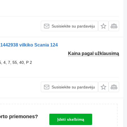
Susisiekite su pardavėju
1442938 vilkiko Scania 124
Kaina pagal užklausimą
 4, 7, 55, 40, P 2
Susisiekite su pardavėju
orto priemones?
Įdėti skelbimą