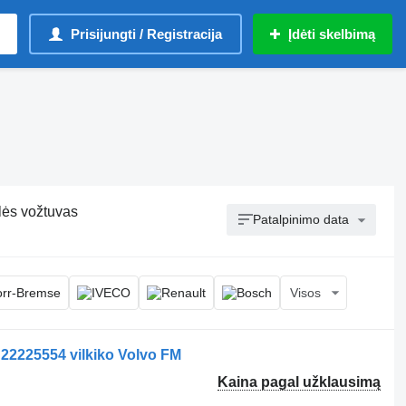
Prisijungti / Registracija
Įdėti skelbimą
lės vožtuvas
Patalpinimo data
Visos
22225554 vilkiko Volvo FM
Kaina pagal užklausimą