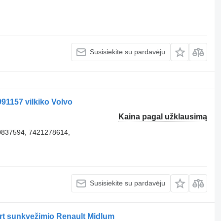
Susisiekite su pardavėju
91157 vilkiko Volvo
Kaina pagal užklausimą
 20837594, 7421278614,
Susisiekite su pardavėju
rt sunkvežimio Renault Midlum