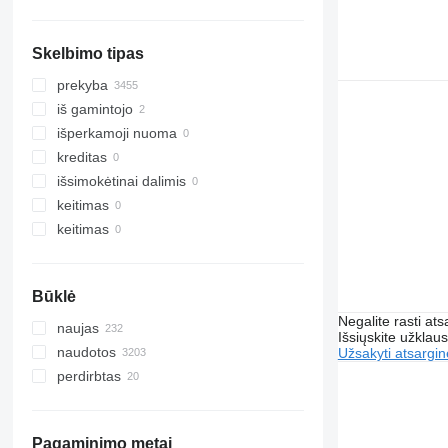
rodyti visas
Skelbimo tipas
prekyba
iš gamintojo
išperkamoji nuoma
kreditas
išsimokėtinai dalimis
keitimas
keitimas
Būklė
Negalite rasti ats
naujas
Išsiųskite užklau
naudotos
Užsakyti atsargin
perdirbtas
Pagaminimo metai