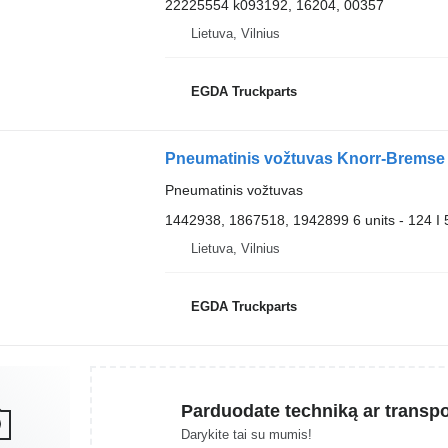
22225554 k093192, 16204, 00357
Lietuva, Vilnius
EGDA Truckparts
Pneumatinis vožtuvas Knorr-Bremse 
Pneumatinis vožtuvas
1442938, 1867518, 1942899 6 units - 124 I 5,
Lietuva, Vilnius
EGDA Truckparts
Parduodate techniką ar transp
Darykite tai su mumis!