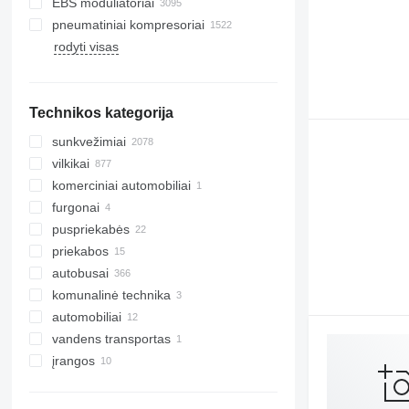
EBS moduliatoriai
pneumatiniai kompresoriai
rodyti visas
Technikos kategorija
sunkvežimiai
vilkikai
komerciniai automobiliai
furgonai
puspriekabės
priekabos
autobusai
komunalinė technika
automobiliai
komunalinės mašinos
vandens transportas
šiukšliavežiai
įrangos
valtys
sunkvežimių ir priekabų įranga
kranai - manipuliatoriai