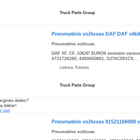
Truck Parts Group
Pneumatinis vožtuvas DAF DAF vilk
Pneumatinis vožtuvas
DAF XF, CF, 106XF EURO6 emission various 
4721726260, 4480650801, DJ76C091C9,...
Lietuva, Kaunas
Truck Parts Group
arginės dalies?
są dabar!
ę dalį
Pneumatinis vožtuvas 81521166089 
Pneumatinis vožtuvas