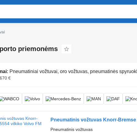
vai
sporto priemonėms
mai:
Pneumatiniai vožtuvai, oro vožtuvas, pneumatinės spyruok
 670 €
Pneumatinis vožtuvas Knorr-Bremse 
Pneumatinis vožtuvas