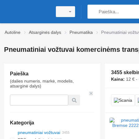
Autoline
Atsarginės dalys
Pneumatika
Pneumatiniai vožtu
Pneumatiniai vožtuvai komercinėms tran
3455 skelbi
Paieška
Kaina:
12 € -
(dalies numeris, markė, modelis,
atsarginė dalys)
Kategorija
pneumatiniai vožtuvai