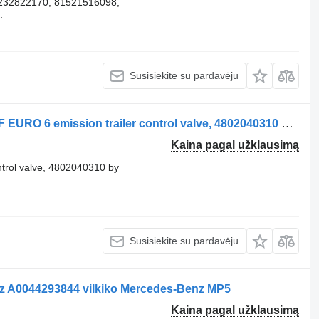
232822170, 81521516098,
.
Susisiekite su pardavėju
Pneumatinis vožtuvas DAF 106 XF, CF EURO 6 emission trailer control valve, 4802040310 by DAF vilkiko DAF 106 XF, CF EURO 6
Kaina pagal užklausimą
trol valve, 4802040310 by
Susisiekite su pardavėju
z A0044293844 vilkiko Mercedes-Benz MP5
Kaina pagal užklausimą