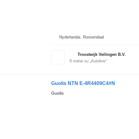
Nyderlandai, Roosendaal
Troostwijk Veilingen B.V.
8
metai su „Autoline“
Guolis NTN E-4R4409C4#N
Guolis