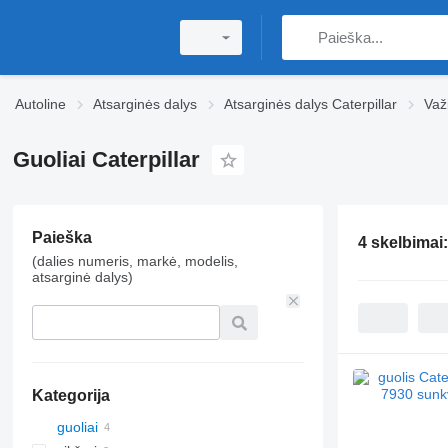
Autoline
Atsarginės dalys
Atsarginės dalys Caterpillar
Važ
Guoliai Caterpillar
Paieška
4 skelbimai
(dalies numeris, markė, modelis,
atsarginė dalys)
Kategorija
guoliai