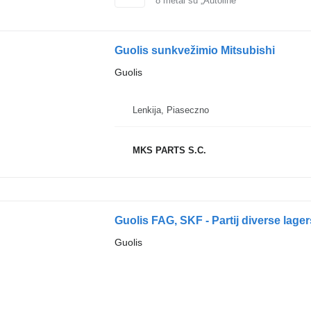
8
metai su „Autoline“
Guolis sunkvežimio Mitsubishi
Guolis
Lenkija, Piaseczno
MKS PARTS S.C.
Guolis FAG, SKF - Partij diverse lag
Guolis