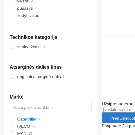
vikšrai
pusašys
vikšro padai
rodyti visas
metaliniai vikšrai
vikšro grandinės
Technikos kategorija
sunkvežimiai
Atsarginės dalies tipas
originali atsarginė dalis
Markė
Užsiprenumeruoki
Prenumeruot
Caterpillar
HD
Paspaudę čia patv
IVECO
LF
Logan
Ram
Explorer
CR-V
Santa Fe
MAN
XF
Ranger
Tucson
Daily