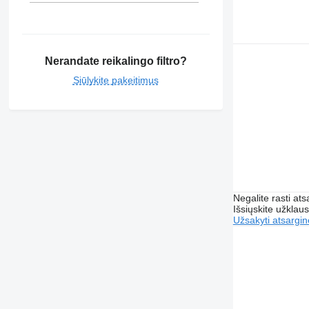
Nerandate reikalingo filtro?
Siūlykite pakeitimus
Negalite rasti ats
Išsiųskite užklau
Užsakyti atsargin