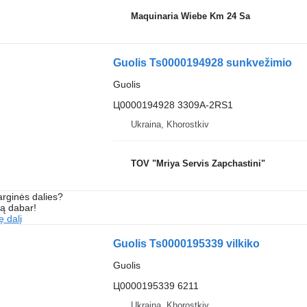
Maquinaria Wiebe Km 24 Sa
Guolis Ts0000194928 sunkvežimio
Guolis
Ц0000194928 3309A-2RS1
Ukraina, Khorostkiv
TOV "Mriya Servis Zapchastini"
arginės dalies?
są dabar!
ę dalį
Guolis Ts0000195339 vilkiko
Guolis
Ц0000195339 6211
Ukraina, Khorostkiv