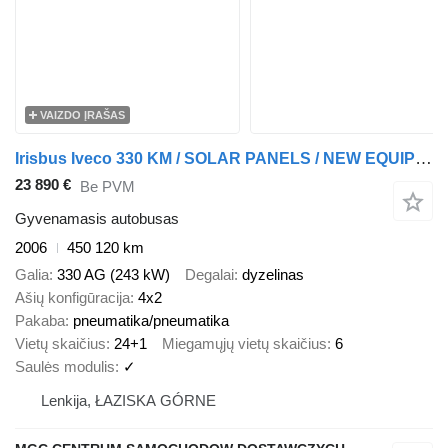
VAIZDO ĮRAŠAS
Irisbus Iveco 330 KM / SOLAR PANELS / NEW EQUIPED
23 890 €
Be PVM
Gyvenamasis autobusas
2006
450 120 km
Galia
330 AG (243 kW)
Degalai
dyzelinas
Ašių konfigūracija
4x2
Pakaba
pneumatika/pneumatika
Vietų skaičius
24+1
Miegamųjų vietų skaičius
6
Saulės modulis
✓
Lenkija, ŁAZISKA GÓRNE