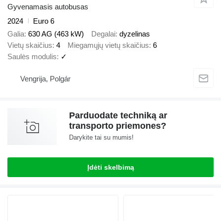
Gyvenamasis autobusas
2024
Euro 6
Galia
630 AG (463 kW)
Degalai
dyzelinas
Vietų skaičius
4
Miegamųjų vietų skaičius
6
Saulės modulis
✓
Vengrija, Polgár
Parduodate techniką ar
transporto priemones?
Darykite tai su mumis!
Įdėti skelbimą