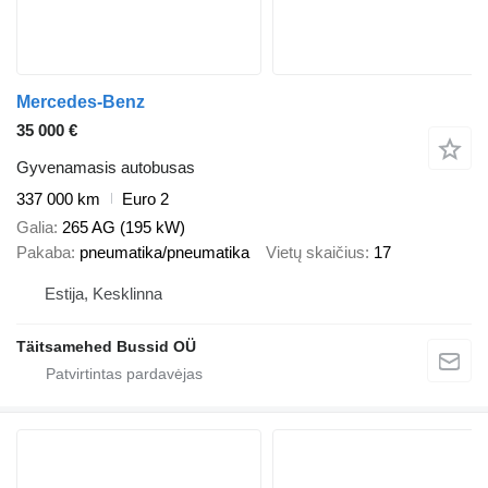
Mercedes-Benz
35 000 €
Gyvenamasis autobusas
337 000 km
Euro 2
Galia
265 AG (195 kW)
Pakaba
pneumatika/pneumatika
Vietų skaičius
17
Estija, Kesklinna
Täitsamehed Bussid OÜ