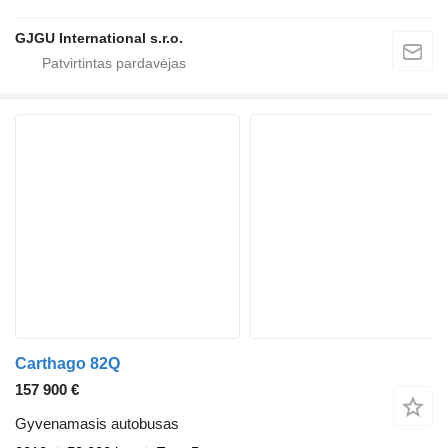
GJGU International s.r.o.
Carthago 82Q
157 900 €
Gyvenamasis autobusas