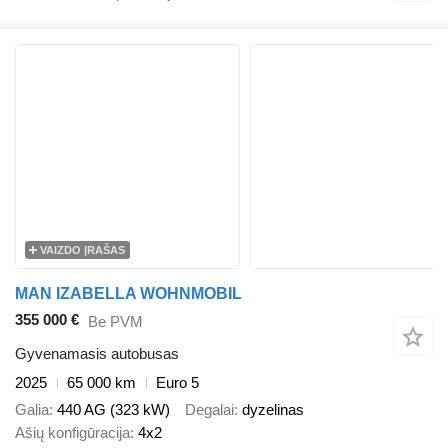
VAIZDO ĮRAŠAS
MAN IZABELLA WOHNMOBIL
355 000 €
Be PVM
Gyvenamasis autobusas
2025
65 000 km
Euro 5
Galia
440 AG (323 kW)
Degalai
dyzelinas
Ašių konfigūracija
4x2