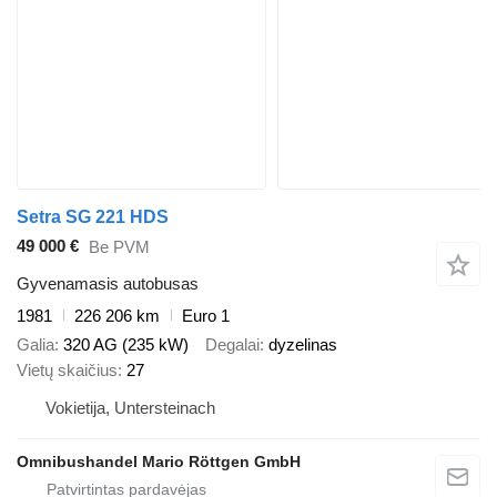
Setra SG 221 HDS
49 000 €
Be PVM
Gyvenamasis autobusas
1981
226 206 km
Euro 1
Galia
320 AG (235 kW)
Degalai
dyzelinas
Vietų skaičius
27
Vokietija, Untersteinach
Omnibushandel Mario Röttgen GmbH