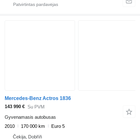
Mercedes-Benz Actros 1836
143 990 €
Su PVM
Gyvenamasis autobusas
2010
170 000 km
Euro 5
Čekija, Dobříň