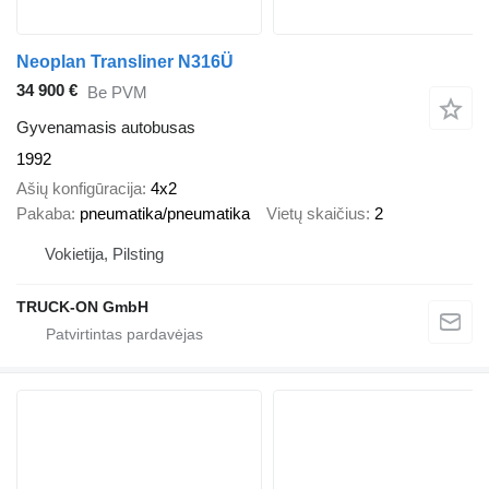
Neoplan Transliner N316Ü
34 900 €
Be PVM
Gyvenamasis autobusas
1992
Ašių konfigūracija
4x2
Pakaba
pneumatika/pneumatika
Vietų skaičius
2
Vokietija, Pilsting
TRUCK-ON GmbH