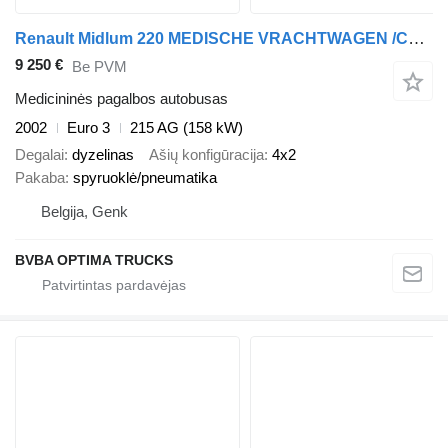
Renault Midlum 220 MEDISCHE VRACHTWAGEN /CAMION MEDICALE / MEDICAL TRUCK
9 250 €
Be PVM
Medicininės pagalbos autobusas
2002
Euro 3
215 AG (158 kW)
Degalai
dyzelinas
Ašių konfigūracija
4x2
Pakaba
spyruoklė/pneumatika
Belgija, Genk
BVBA OPTIMA TRUCKS