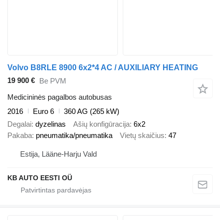
Volvo B8RLE 8900 6x2*4 AC / AUXILIARY HEATING
19 900 €
Be PVM
Medicininės pagalbos autobusas
2016
Euro 6
360 AG (265 kW)
Degalai
dyzelinas
Ašių konfigūracija
6x2
Pakaba
pneumatika/pneumatika
Vietų skaičius
47
Estija, Lääne-Harju Vald
KB AUTO EESTI OÜ