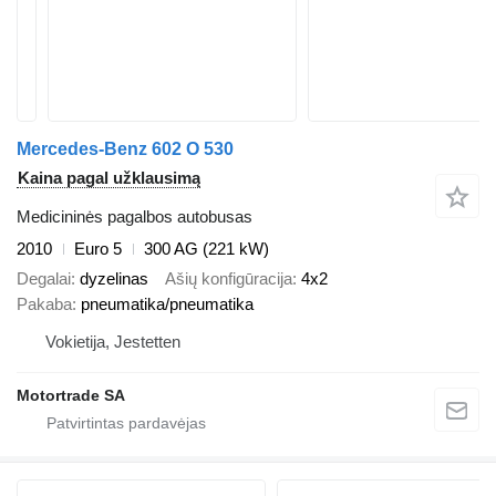
Mercedes-Benz 602 O 530
Kaina pagal užklausimą
Medicininės pagalbos autobusas
2010
Euro 5
300 AG (221 kW)
Degalai
dyzelinas
Ašių konfigūracija
4x2
Pakaba
pneumatika/pneumatika
Vokietija, Jestetten
Motortrade SA