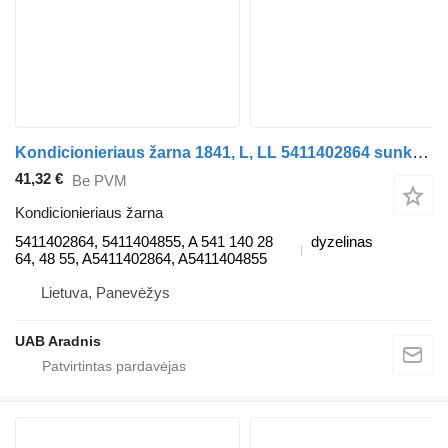
Kondicionieriaus žarna 1841, L, LL 5411402864 sunkvežimio Mercedes-Benz ACTROS MP2 / MP3
41,32 €
Be PVM
Kondicionieriaus žarna
5411402864, 5411404855, A 541 140 28
dyzelinas
64, 48 55, A5411402864, A5411404855
Lietuva, Panevėžys
UAB Aradnis