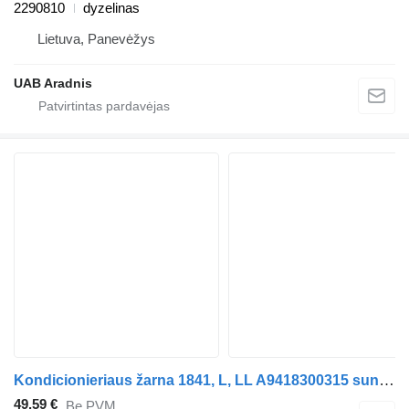
2290810
dyzelinas
Lietuva, Panevėžys
UAB Aradnis
Kondicionieriaus žarna 1841, L, LL A9418300315 sunkvežimio Mercedes-Benz ACTROS MP2 / MP3
49,59 €
Be PVM