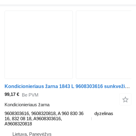
Kondicionieriaus žarna 1843 L 9608303616 sunkvežimio Mercedes-Benz ACTROS MP4
99,17 €
Be PVM
Kondicionieriaus žarna
9608303616, 9608320818, A 960 830 36
dyzelinas
16, 832 08 18, A9608303616,
A9608320818
Lietuva, Panevėžys