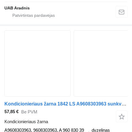
UAB Aradnis
Kondicionieriaus žarna 1842 LS A9608303963 sunkvežimio Mercedes-Benz ACTROS MP4
57,85 €
Be PVM
Kondicionieriaus žarna
A9608303963, 9608303963, A 960 830 39
dyzelinas