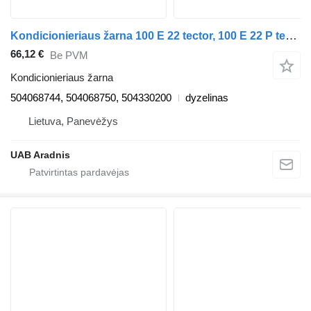
Kondicionieriaus žarna 100 E 22 tector, 100 E 22 P tector, 100 E 22 FP tector 504068744 sunkvežimio IVECO EuroCargo I-III
66,12 €
Be PVM
Kondicionieriaus žarna
504068744, 504068750, 504330200
dyzelinas
Lietuva, Panevėžys
UAB Aradnis