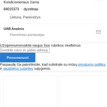
Kondicionieriaus žarna
84015373
dyzelinas
Lietuva, Panevėžys
UAB Aradnis
Užsiprenumeruokite naujus šios rubrikos skelbimus
Prenumeruoti
Paspaudę čia patvirtinsite, kad sutinkate su mūsų
privatumo politika
ir
naudojimo sutarties
sąlygomis.