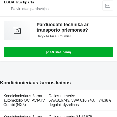
EGDA Truckparts
Parduodate techniką ar
transporto priemones?
Darykite tai su mumis!
Įdėti skelbimą
Kondicionieriaus žarnos kainos
Kondicionieriaus žarna
Dalies numeris:
automobilio OCTAVIA IV
5WA816743, 5WA 816 743,
74,38 €
Combi (NX5)
degalai: dyzelinas
Kondicionieriaus žarna
Dalies numeris: 81.61975-