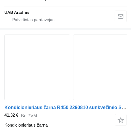
UAB Aradnis
Kondicionieriaus žarna R450 2290810 sunkvežimio Scania L,P,G,R,S series
41,32 €
Be PVM
Kondicionieriaus žarna