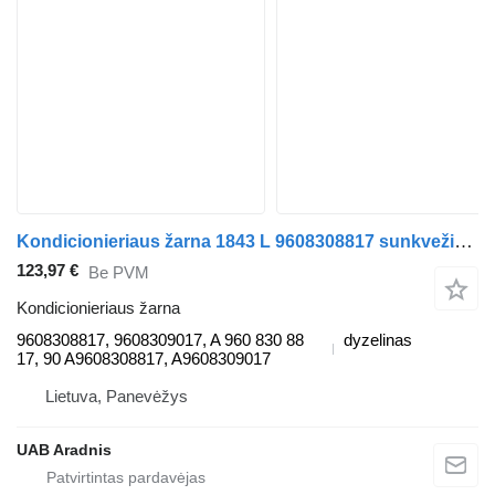
Kondicionieriaus žarna 1843 L 9608308817 sunkvežimio Mercedes-Benz ACTROS MP4
123,97 €
Be PVM
Kondicionieriaus žarna
9608308817, 9608309017, A 960 830 88
dyzelinas
17, 90 A9608308817, A9608309017
Lietuva, Panevėžys
UAB Aradnis