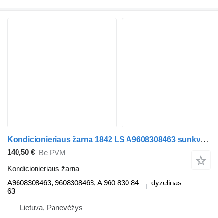
Kondicionieriaus žarna 1842 LS A9608308463 sunkvežimio Mercedes-Benz ACTROS MP4
140,50 €
Be PVM
Kondicionieriaus žarna
A9608308463, 9608308463, A 960 830 84
dyzelinas
63
Lietuva, Panevėžys