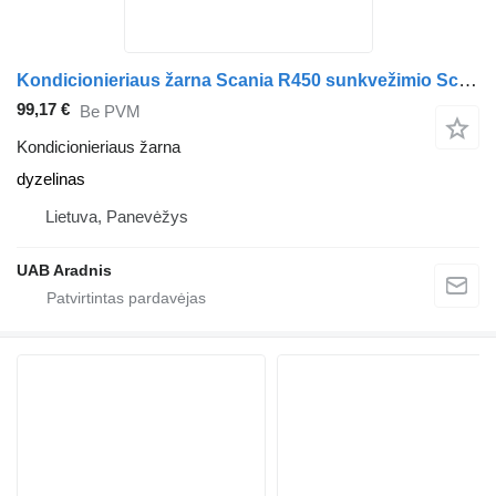
Kondicionieriaus žarna Scania R450 sunkvežimio Scania L,P,G,R,S series
99,17 €
Be PVM
Kondicionieriaus žarna
dyzelinas
Lietuva, Panevėžys
UAB Aradnis