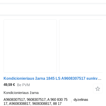
Kondicionieriaus žarna 1845 LS A9608307517 sunkvežimio Mercedes-Benz ACTROS MP4
49,59 €
Be PVM
Kondicionieriaus žarna
A9608307517, 9608307517, A 960 830 75
dyzelinas
17, A9608308817, 9608308817, 88 17