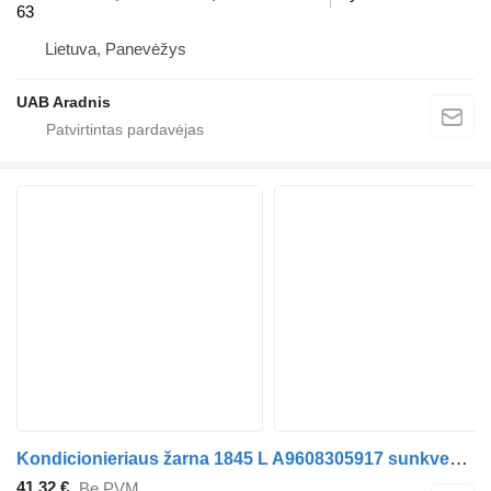
63
Lietuva, Panevėžys
UAB Aradnis
Kondicionieriaus žarna 1845 L A9608305917 sunkvežimio Mercedes-Benz ACTROS MP4
41,32 €
Be PVM