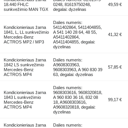
18.440 FHLC
0248, 81619750248,
49,59 €
sunkvežimio MAN TGX
degalai: dyzelinas
Dalies numeris:
Kondicionieriaus žarna
5411402864, 5411404855,
1841, L, LL sunkvežimio
A 541 140 28 64, 48 55,
41,32 €
Mercedes-Benz
A5411402864,
ACTROS MP2 / MP3
A5411404855, degalai:
dyzelinas
Kondicionieriaus žarna
Dalies numeris:
1842 LS sunkvežimio
A9608303963,
57,85 €
Mercedes-Benz
9608303963, A 960 830 39
ACTROS MP4
63, degalai: dyzelinas
Dalies numeris:
Kondicionieriaus žarna
9608303616, 9608320818,
1843 L sunkvežimio
A 960 830 36 16, 832 08
99,17 €
Mercedes-Benz
18, A9608303616,
ACTROS MP4
A9608320818, degalai:
dyzelinas
Kondicionieriaus žarna
Dalies numeris: