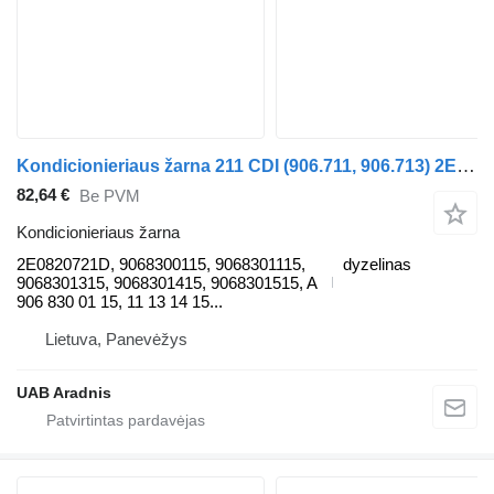
Kondicionieriaus žarna 211 CDI (906.711, 906.713) 2E0820721D automobilio Mercedes-Benz SPRINTER 3-t Minibus / passenger (906)
82,64 €
Be PVM
Kondicionieriaus žarna
2E0820721D, 9068300115, 9068301115,
dyzelinas
9068301315, 9068301415, 9068301515, A
906 830 01 15, 11 13 14 15...
Lietuva, Panevėžys
UAB Aradnis