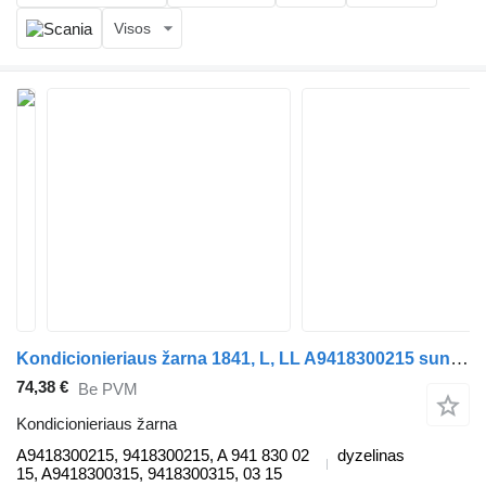
Visos
Kondicionieriaus žarna 1841, L, LL A9418300215 sunkvežimio Mercedes-Benz ACTROS MP2 / MP3
74,38 €
Be PVM
Kondicionieriaus žarna
A9418300215, 9418300215, A 941 830 02
dyzelinas
15, A9418300315, 9418300315, 03 15