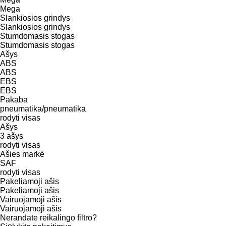
Mega
Slankiosios grindys
Slankiosios grindys
Stumdomasis stogas
Stumdomasis stogas
Ašys
ABS
ABS
EBS
EBS
Pakaba
pneumatika/pneumatika
rodyti visas
Ašys
3 ašys
rodyti visas
Ašies markė
SAF
rodyti visas
Pakeliamoji ašis
Pakeliamoji ašis
Vairuojamoji ašis
Vairuojamoji ašis
Nerandate reikalingo filtro?