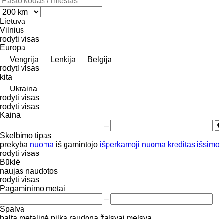
Lietuva
Vilnius
rodyti visas
Europa
Vengrija
Lenkija
Belgija
rodyti visas
kita
Ukraina
rodyti visas
rodyti visas
Kaina
–
Skelbimo tipas
prekyba
nuoma
iš gamintojo
išperkamoji nuoma
kreditas
išsimo
rodyti visas
Būklė
naujas
naudotos
rodyti visas
Pagaminimo metai
–
Spalva
balta
metalinė
pilka
raudona
žalsvai melsva