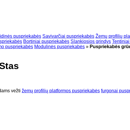
idinės puspriekabės
Savivarčiai puspriekabės
Žemų profilių pl
spriekabės
Bortiniai puspriekabės
Slankiosios grindys
Tentinia
mo puspriekabės
Modulinės puspriekabės
»
Puspriekabės grū
Stas
dams vežti
žemų profilių platformos puspriekabės
furgonai pusp