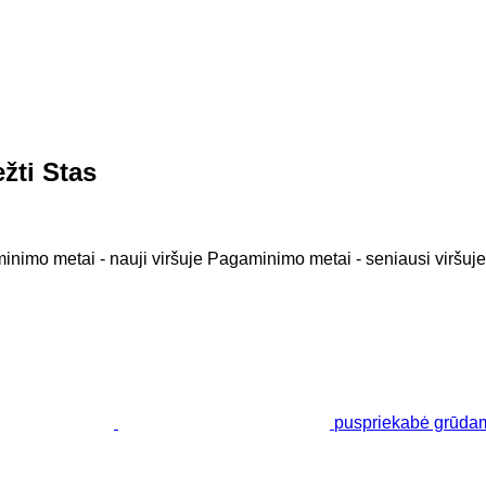
žti Stas
nimo metai - nauji viršuje
Pagaminimo metai - seniausi viršuje
puspriekabė grūda