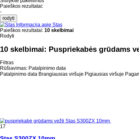
Siūlykite pakeitimus
Paieškos rezultatai:
-
rodyti
Informacija apie Stas
Paieškos rezultatai:
10 skelbimai
Rodyti
10 skelbimai:
Puspriekabės grūdams ve
Filtras
Rūšiavimas
:
Patalpinimo data
Patalpinimo data
Brangiausias viršuje
Pigiausias viršuje
Pagami
17
Stas S300ZX 10mm