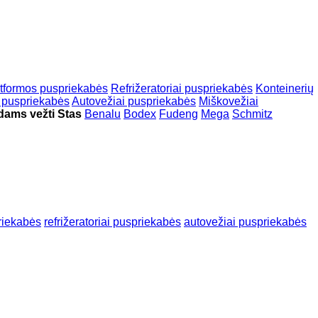
atformos puspriekabės
Refrižeratoriai puspriekabės
Konteinerių
i puspriekabės
Autovežiai puspriekabės
Miškovežiai
dams vežti Stas
Benalu
Bodex
Fudeng
Mega
Schmitz
riekabės
refrižeratoriai puspriekabės
autovežiai puspriekabės