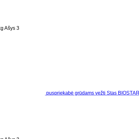
kg
Ašys
3
puspriekabė grūdams vežti Stas BIOSTAR