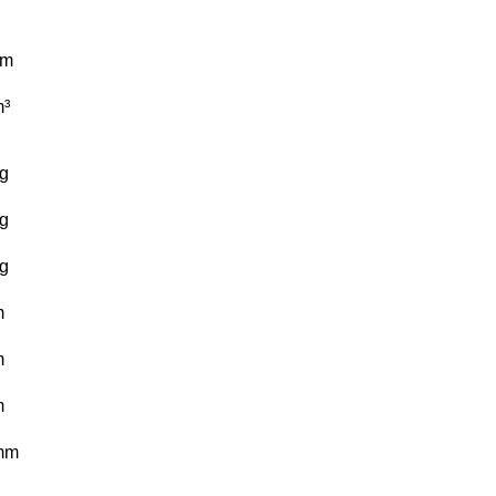
km
³
g
g
g
m
m
m
mm