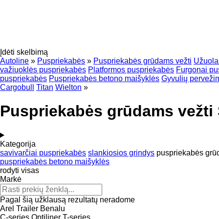
Įdėti skelbimą
Autoline
»
Puspriekabės
»
Puspriekabės grūdams vežti
Užuola
važiuoklės puspriekabės
Platformos puspriekabės
Furgonai pu
puspriekabės
Puspriekabės betono maišyklės
Gyvulių perveži
Cargobull
Titan
Wielton
»
Puspriekabės grūdams vežti 
Kategorija
savivarčiai puspriekabės
slankiosios grindys
puspriekabės grū
puspriekabės betono maišyklės
rodyti visas
Markė
Pagal šią užklausą rezultatų neradome
Arel Trailer
Benalu
C-series
Optiliner
T-series