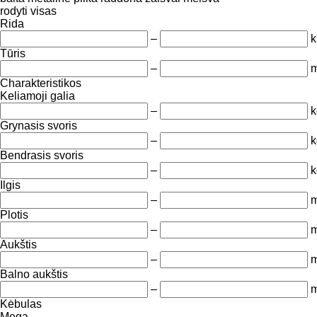
rodyti visas
Rida
–
Tūris
–
m
Charakteristikos
Keliamoji galia
–
k
Grynasis svoris
–
k
Bendrasis svoris
–
k
Ilgis
–
Plotis
–
Aukštis
–
Balno aukštis
–
Kėbulas
Mega