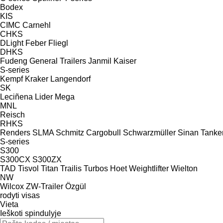
Bodex
KIS
CIMC
Carnehl
CHKS
DLight
Feber
Fliegl
DHKS
Fudeng
General Trailers
Janmil
Kaiser
S-series
Kempf
Kraker
Langendorf
SK
Leciñena
Lider
Mega
MNL
Reisch
RHKS
Renders
SLMA
Schmitz Cargobull
Schwarzmüller
Sinan Tanker
S-series
S300
S300CX
S300ZX
TAD
Tisvol
Titan
Trailis
Turbos Hoet
Weightlifter
Wielton
NW
Wilcox
ZW-Trailer
Özgül
rodyti visas
Vieta
Ieškoti spindulyje