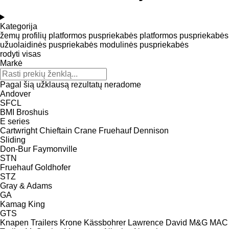
Kategorija
žemų profilių platformos puspriekabės
platformos puspriekabės
užuolaidinės puspriekabės
modulinės puspriekabės
rodyti visas
Markė
Pagal šią užklausą rezultatų neradome
Andover
SFCL
BMI
Broshuis
E series
Cartwright
Chieftain
Crane Fruehauf
Dennison
Sliding
Don-Bur
Faymonville
STN
Fruehauf
Goldhofer
STZ
Gray & Adams
GA
Kamag
King
GTS
Knapen Trailers
Krone
Kässbohrer
Lawrence David
M&G
MAC