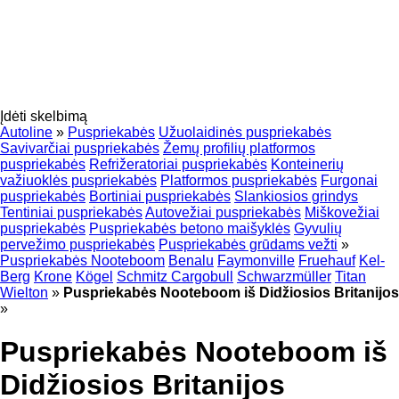
Įdėti skelbimą
Autoline
»
Puspriekabės
Užuolaidinės puspriekabės
Savivarčiai puspriekabės
Žemų profilių platformos
puspriekabės
Refrižeratoriai puspriekabės
Konteinerių
važiuoklės puspriekabės
Platformos puspriekabės
Furgonai
puspriekabės
Bortiniai puspriekabės
Slankiosios grindys
Tentiniai puspriekabės
Autovežiai puspriekabės
Miškovežiai
puspriekabės
Puspriekabės betono maišyklės
Gyvulių
pervežimo puspriekabės
Puspriekabės grūdams vežti
»
Puspriekabės Nooteboom
Benalu
Faymonville
Fruehauf
Kel-
Berg
Krone
Kögel
Schmitz Cargobull
Schwarzmüller
Titan
Wielton
»
Puspriekabės Nooteboom iš Didžiosios Britanijos
»
Puspriekabės Nooteboom iš
Didžiosios Britanijos