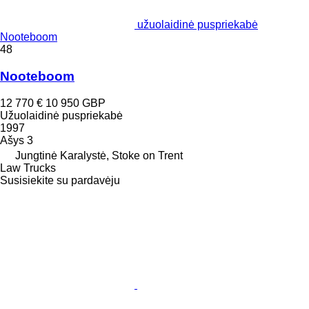
užuolaidinė puspriekabė
Nooteboom
48
Nooteboom
12 770 €
10 950 GBP
Užuolaidinė puspriekabė
1997
Ašys
3
Jungtinė Karalystė, Stoke on Trent
Law Trucks
Susisiekite su pardavėju