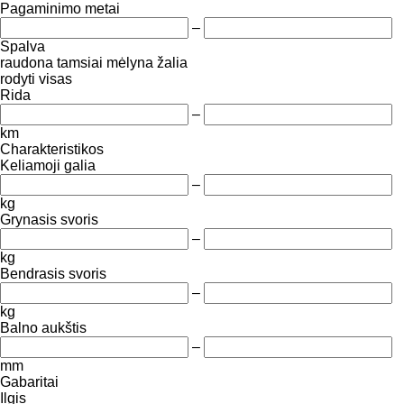
Pagaminimo metai
–
Spalva
raudona
tamsiai mėlyna
žalia
rodyti visas
Rida
–
km
Charakteristikos
Keliamoji galia
–
kg
Grynasis svoris
–
kg
Bendrasis svoris
–
kg
Balno aukštis
–
mm
Gabaritai
Ilgis