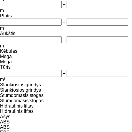
–
m
Plotis
–
m
Aukštis
–
m
Kėbulas
Mega
Mega
Tūris
–
m³
Slankiosios grindys
Slankiosios grindys
Stumdomasis stogas
Stumdomasis stogas
Hidraulinis liftas
Hidraulinis liftas
Ašys
ABS
ABS