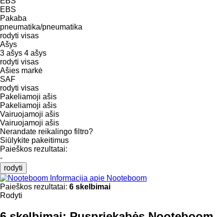
EBS
EBS
Pakaba
pneumatika/pneumatika
rodyti visas
Ašys
3 ašys
4 ašys
rodyti visas
Ašies markė
SAF
rodyti visas
Pakeliamoji ašis
Pakeliamoji ašis
Vairuojamoji ašis
Vairuojamoji ašis
Nerandate reikalingo filtro?
Siūlykite pakeitimus
Paieškos rezultatai:
-
rodyti
Informacija apie Nooteboom
Paieškos rezultatai:
6 skelbimai
Rodyti
6 skelbimai:
Puspriekabės Nooteboom