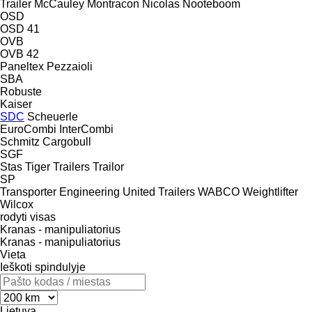
Trailer
McCauley
Montracon
Nicolas
Nooteboom
OSD
OSD 41
OVB
OVB 42
Paneltex
Pezzaioli
SBA
Robuste
Kaiser
SDC
Scheuerle
EuroCombi
InterCombi
Schmitz Cargobull
SGF
Stas
Tiger Trailers
Trailor
SP
Transporter Engineering
United Trailers
WABCO
Weightlifter
Wilcox
rodyti visas
Kranas - manipuliatorius
Kranas - manipuliatorius
Vieta
Ieškoti spindulyje
Lietuva