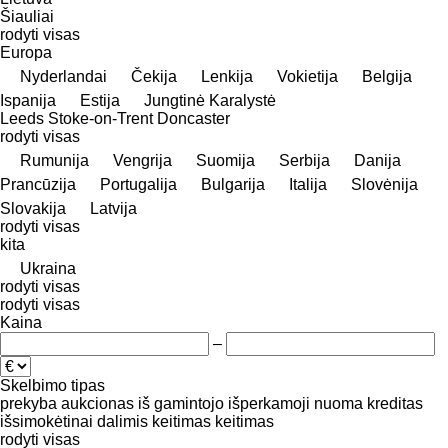
Šiauliai
rodyti visas
Europa
Nyderlandai
Čekija
Lenkija
Vokietija
Belgija
Ispanija
Estija
Jungtinė Karalystė
Leeds
Stoke-on-Trent
Doncaster
rodyti visas
Rumunija
Vengrija
Suomija
Serbija
Danija
Prancūzija
Portugalija
Bulgarija
Italija
Slovėnija
Slovakija
Latvija
rodyti visas
kita
Ukraina
rodyti visas
rodyti visas
Kaina
–
Skelbimo tipas
prekyba
aukcionas
iš gamintojo
išperkamoji nuoma
kreditas
išsimokėtinai dalimis
keitimas
keitimas
rodyti visas