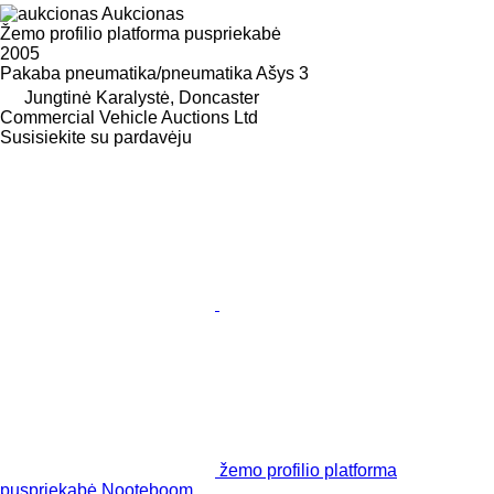
Aukcionas
Žemo profilio platforma puspriekabė
2005
Pakaba
pneumatika/pneumatika
Ašys
3
Jungtinė Karalystė, Doncaster
Commercial Vehicle Auctions Ltd
Susisiekite su pardavėju
žemo profilio platforma
puspriekabė Nooteboom