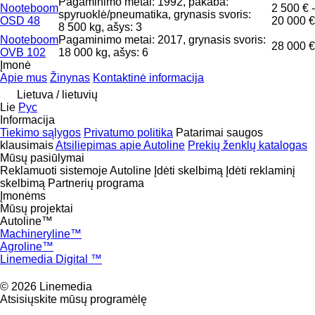
Pagaminimo metai: 1992, pakaba:
Nooteboom
2 500 € -
spyruoklė/pneumatika, grynasis svoris:
OSD 48
20 000 €
8 500 kg, ašys: 3
Nooteboom
Pagaminimo metai: 2017, grynasis svoris:
28 000 €
OVB 102
18 000 kg, ašys: 6
Įmonė
Apie mus
Žinynas
Kontaktinė informacija
Lietuva / lietuvių
Lie
Рус
Informacija
Tiekimo sąlygos
Privatumo politika
Patarimai saugos
klausimais
Atsiliepimas apie Autoline
Prekių ženklų katalogas
Mūsų pasiūlymai
Reklamuoti sistemoje Autoline
Įdėti skelbimą
Įdėti reklaminį
skelbimą
Partnerių programa
Įmonėms
Mūsų projektai
Autoline™
Machineryline™
Agroline™
Linemedia Digital ™
© 2026 Linemedia
Atsisiųskite mūsų programėlę