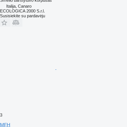
Smėlio barstytuvo korpusas
Italija, Canaro
ECOLOGICA 2000 S.r.l.
Susisiekite su pardavėju
3
MFH