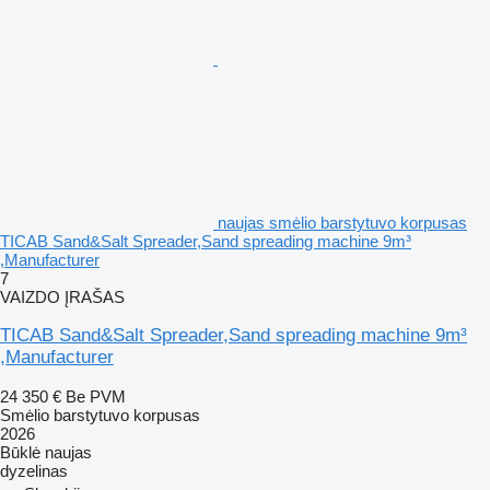
naujas smėlio barstytuvo korpusas
TICAB Sand&Salt Spreader,Sand spreading machine 9m³
,Manufacturer
7
VAIZDO ĮRAŠAS
TICAB Sand&Salt Spreader,Sand spreading machine 9m³
,Manufacturer
24 350 €
Be PVM
Smėlio barstytuvo korpusas
2026
Būklė
naujas
dyzelinas