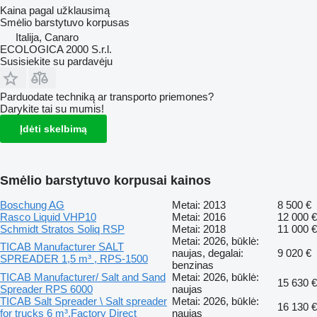
Kaina pagal užklausimą
Smėlio barstytuvo korpusas
Italija, Canaro
ECOLOGICA 2000 S.r.l.
Susisiekite su pardavėju
Parduodate techniką ar transporto priemones?
Darykite tai su mumis!
Įdėti skelbimą
Smėlio barstytuvo korpusai kainos
Boschung AG
Metai: 2013
8 500 €
Rasco Liquid VHP10
Metai: 2016
12 000 €
Schmidt Stratos Soliq RSP
Metai: 2018
11 000 €
Metai: 2026, būklė:
TICAB Manufacturer SALT
naujas, degalai:
9 020 €
SPREADER 1,5 m³ , RPS-1500
benzinas
TICAB Manufacturer/ Salt and Sand
Metai: 2026, būklė:
15 630 €
Spreader RPS 6000
naujas
TICAB Salt Spreader \ Salt spreader
Metai: 2026, būklė:
16 130 €
for trucks 6 m³,Factory Direct
naujas