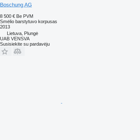
Boschung AG
8 500 €
Be PVM
Smėlio barstytuvo korpusas
2013
Lietuva, Plungė
UAB VENSVA
Susisiekite su pardavėju