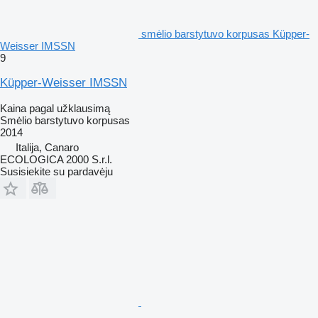
smėlio barstytuvo korpusas Küpper-
Weisser IMSSN
9
Küpper-Weisser IMSSN
Kaina pagal užklausimą
Smėlio barstytuvo korpusas
2014
Italija, Canaro
ECOLOGICA 2000 S.r.l.
Susisiekite su pardavėju