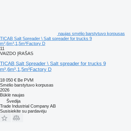
naujas smėlio barstytuvo korpusas
TICAB Salt Spreader \ Salt spreader for trucks 9
m³,6m³,1,5m³Factory D
11
VAIZDO ĮRAŠAS
TICAB Salt Spreader \ Salt spreader for trucks 9
m³,6m³,1,5m³Factory D
18 050 €
Be PVM
Smėlio barstytuvo korpusas
2026
Būklė
naujas
Švedija
Trade Industrial Company AB
Susisiekite su pardavėju