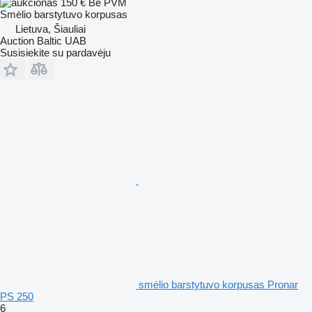
150 €
Be PVM
Smėlio barstytuvo korpusas
Lietuva, Šiauliai
Auction Baltic UAB
Susisiekite su pardavėju
smėlio barstytuvo korpusas Pronar
PS 250
6