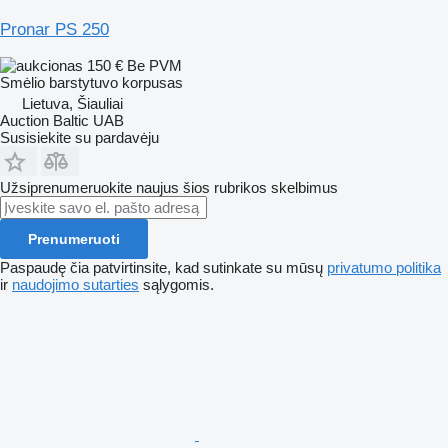
Pronar PS 250
150 €
Be PVM
Smėlio barstytuvo korpusas
Lietuva, Šiauliai
Auction Baltic UAB
Susisiekite su pardavėju
Užsiprenumeruokite naujus šios rubrikos skelbimus
Prenumeruoti
Paspaudę čia patvirtinsite, kad sutinkate su mūsų
privatumo politika
ir
naudojimo sutarties
sąlygomis.