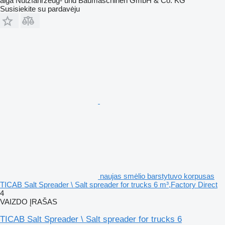
alga Nutzfahrzeug- und Baumaschinen GmbH & Co. KG
Susisiekite su pardavėju
naujas smėlio barstytuvo korpusas
TICAB Salt Spreader \ Salt spreader for trucks 6 m³,Factory Direct
4
VAIZDO ĮRAŠAS
TICAB Salt Spreader \ Salt spreader for trucks 6