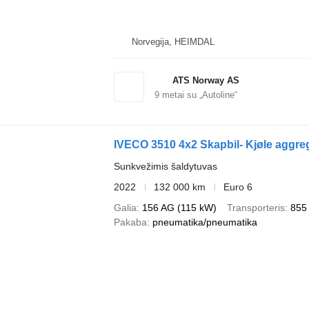
Norvegija, HEIMDAL
ATS Norway AS
9
metai su „Autoline“
IVECO 3510 4x2 Skapbil- Kjøle aggre
Sunkvežimis šaldytuvas
2022
132 000 km
Euro 6
Galia
156 AG (115 kW)
Transporteris
855
Pakaba
pneumatika/pneumatika