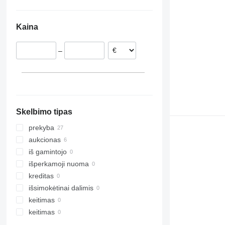
Nyderlandai
Jungtiniai Arabų Emyratai
Ukraina
Lenkija
Uzbekija
Čilė
Kaina
Ispanija
Turkija
Argentina
Vengrija
–
Rumunija
Čekija
Norvegija
rodyti visas
Trondheim
Oslo
Skelbimo tipas
Skulestadmoen
Kyrksæterøra
prekyba
Nordland
aukcionas
Møre og Romsdal
iš gamintojo
Porsgrunn
išperkamoji nuoma
Mandal
kreditas
išsimokėtinai dalimis
keitimas
keitimas