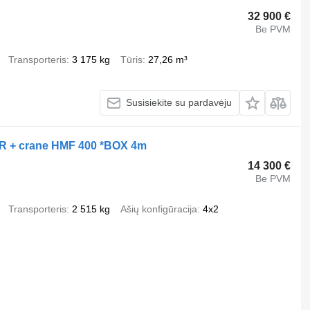
32 900 €
Be PVM
Transporteris
3 175 kg
Tūris
27,26 m³
Susisiekite su pardavėju
+ crane HMF 400 *BOX 4m
14 300 €
Be PVM
Transporteris
2 515 kg
Ašių konfigūracija
4x2