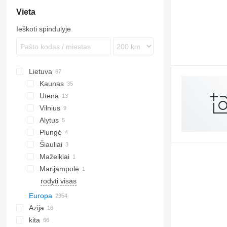
Vieta
Ieškoti spindulyje
Lietuva
Kaunas
Utena
Vilnius
Alytus
Plungė
Šiauliai
Mažeikiai
Marijampolė
rodyti visas
Europa
Azija
Vokietija
kita
Italija
Kinija