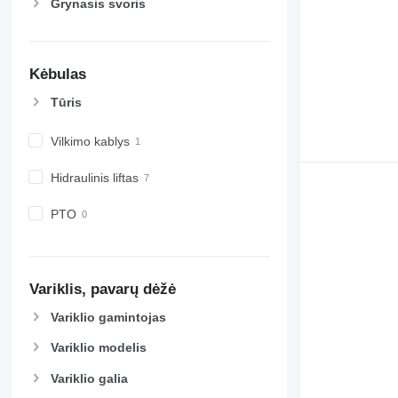
Grynasis svoris
Kėbulas
Tūris
Vilkimo kablys
Hidraulinis liftas
PTO
Variklis, pavarų dėžė
Variklio gamintojas
Variklio modelis
Variklio galia