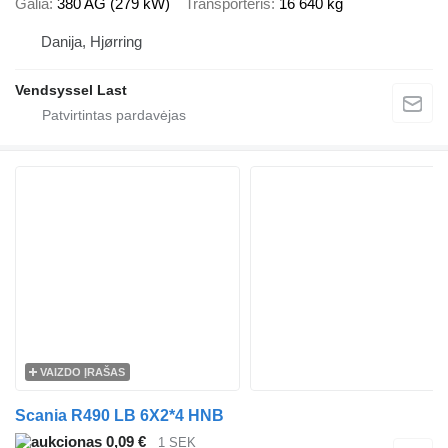
Galia
380 AG (279 kW)
Transporteris
16 640 kg
Danija, Hjørring
Vendsyssel Last
VAIZDO ĮRAŠAS
Scania R490 LB 6X2*4 HNB
0,09 €
1 SEK