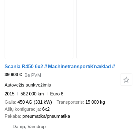
Scania R450 6x2 // Machinetransport/Knæklad //
39 900 €
Be PVM
Autovežis sunkvežimis
2015
582 000 km
Euro 6
Galia
450 AG (331 kW)
Transporteris
15 000 kg
Ašių konfigūracija
6x2
Pakaba
pneumatika/pneumatika
Danija, Vamdrup