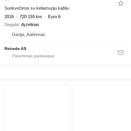
Sunkvežimis su keliamuoju kabliu
2016
720 155 km
Euro 6
Degalai
dyzelinas
Danija, Aabenraa
Retrade AS