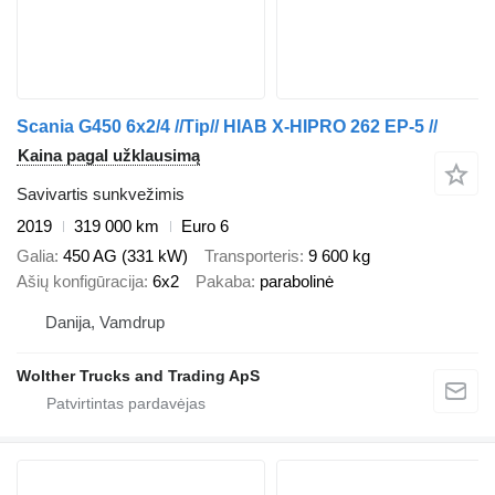
Scania G450 6x2/4 //Tip// HIAB X-HIPRO 262 EP-5 //
Kaina pagal užklausimą
Savivartis sunkvežimis
2019
319 000 km
Euro 6
Galia
450 AG (331 kW)
Transporteris
9 600 kg
Ašių konfigūracija
6x2
Pakaba
parabolinė
Danija, Vamdrup
Wolther Trucks and Trading ApS