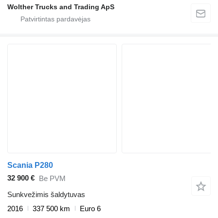
Wolther Trucks and Trading ApS
Scania P280
32 900 €
Be PVM
Sunkvežimis šaldytuvas
2016
337 500 km
Euro 6