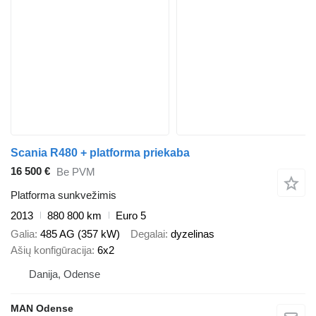
Scania R480 + platforma priekaba
16 500 €
Be PVM
Platforma sunkvežimis
2013
880 800 km
Euro 5
Galia
485 AG (357 kW)
Degalai
dyzelinas
Ašių konfigūracija
6x2
Danija, Odense
MAN Odense