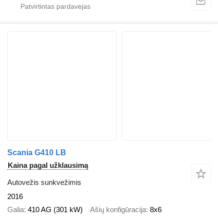
Scania G410 LB
Kaina pagal užklausimą
Autovežis sunkvežimis
2016
Galia
410 AG (301 kW)
Ašių konfigūracija
8x6