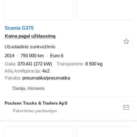
Scania G370
Kaina pagal užklausimą
Užuolaidinis sunkvežimis
2014
793 000 km
Euro 6
Galia
370 AG (272 kW)
Transporteris
8 500 kg
Ašių konfigūracija
4x2
Pakaba
pneumatika/pneumatika
Danija, Horsens
Poulsen Trucks & Trailers ApS