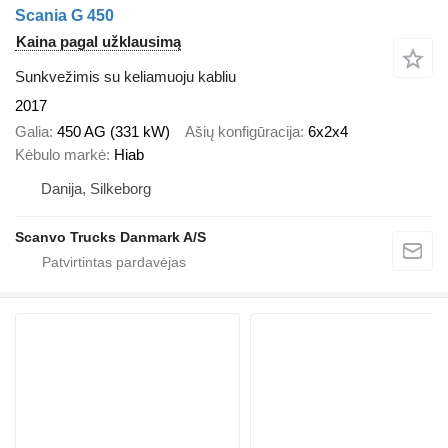
Scania G 450
Kaina pagal užklausimą
Sunkvežimis su keliamuoju kabliu
2017
Galia
450 AG (331 kW)
Ašių konfigūracija
6x2x4
Kėbulo markė
Hiab
Danija, Silkeborg
Scanvo Trucks Danmark A/S