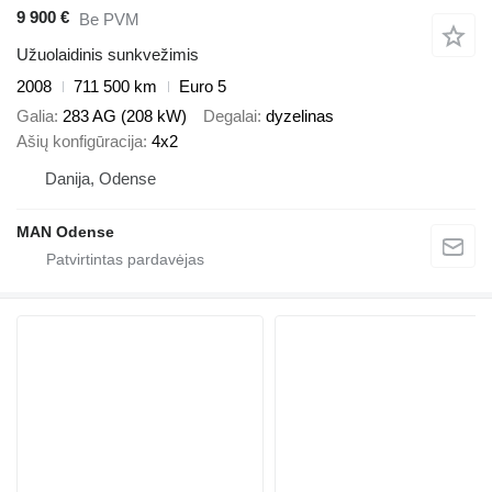
9 900 €
Be PVM
Užuolaidinis sunkvežimis
2008
711 500 km
Euro 5
Galia
283 AG (208 kW)
Degalai
dyzelinas
Ašių konfigūracija
4x2
Danija, Odense
MAN Odense