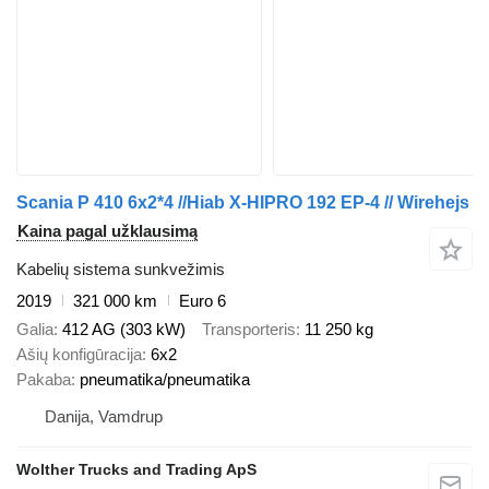
Scania P 410 6x2*4 //Hiab X-HIPRO 192 EP-4 // Wirehejs
Kaina pagal užklausimą
Kabelių sistema sunkvežimis
2019
321 000 km
Euro 6
Galia
412 AG (303 kW)
Transporteris
11 250 kg
Ašių konfigūracija
6x2
Pakaba
pneumatika/pneumatika
Danija, Vamdrup
Wolther Trucks and Trading ApS