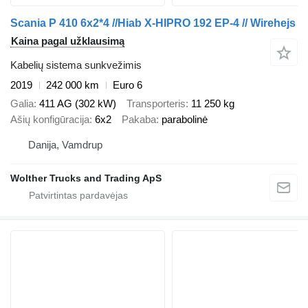
Scania P 410 6x2*4 //Hiab X-HIPRO 192 EP-4 // Wirehejs
Kaina pagal užklausimą
Kabelių sistema sunkvežimis
2019
242 000 km
Euro 6
Galia
411 AG (302 kW)
Transporteris
11 250 kg
Ašių konfigūracija
6x2
Pakaba
parabolinė
Danija, Vamdrup
Wolther Trucks and Trading ApS