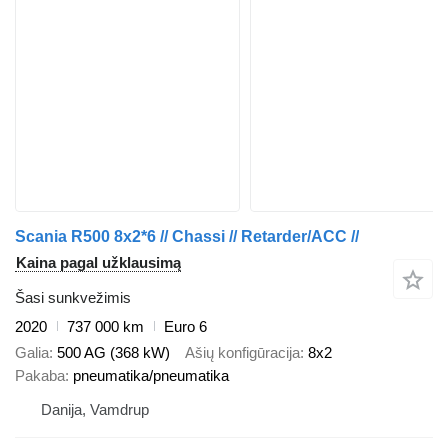
Scania R500 8x2*6 // Chassi // Retarder/ACC //
Kaina pagal užklausimą
Šasi sunkvežimis
2020
737 000 km
Euro 6
Galia
500 AG (368 kW)
Ašių konfigūracija
8x2
Pakaba
pneumatika/pneumatika
Danija, Vamdrup