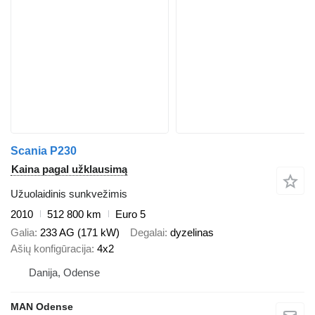
Scania P230
Kaina pagal užklausimą
Užuolaidinis sunkvežimis
2010
512 800 km
Euro 5
Galia
233 AG (171 kW)
Degalai
dyzelinas
Ašių konfigūracija
4x2
Danija, Odense
MAN Odense