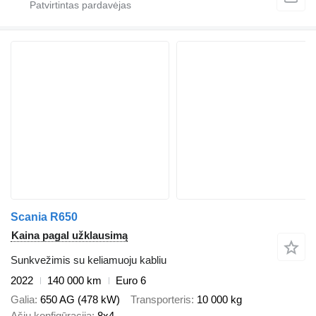
Scania R650
Kaina pagal užklausimą
Sunkvežimis su keliamuoju kabliu
2022
140 000 km
Euro 6
Galia
650 AG (478 kW)
Transporteris
10 000 kg
Ašių konfigūracija
8x4