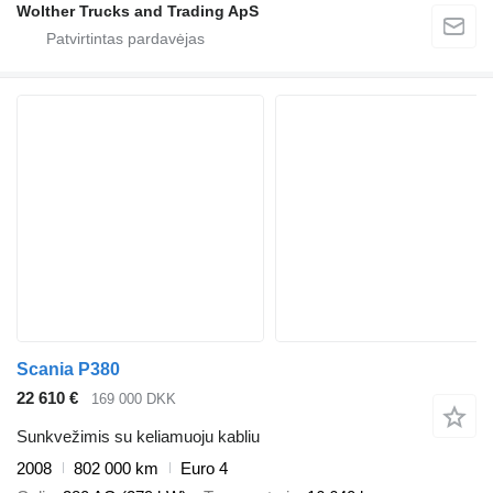
Wolther Trucks and Trading ApS
Scania P380
22 610 €
169 000 DKK
Sunkvežimis su keliamuoju kabliu
2008
802 000 km
Euro 4