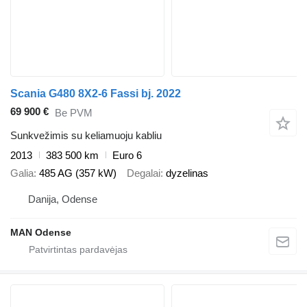
Scania G480 8X2-6 Fassi bj. 2022
69 900 €
Be PVM
Sunkvežimis su keliamuoju kabliu
2013
383 500 km
Euro 6
Galia
485 AG (357 kW)
Degalai
dyzelinas
Danija, Odense
MAN Odense