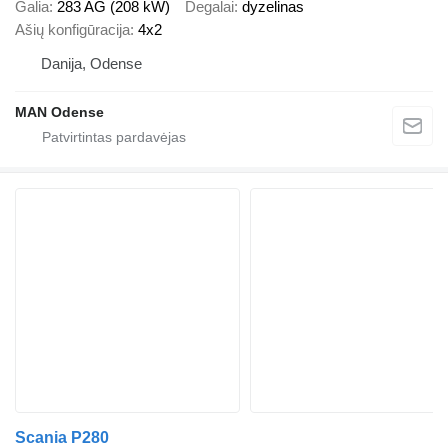
Galia
283 AG (208 kW)
Degalai
dyzelinas
Ašių konfigūracija
4x2
Danija, Odense
MAN Odense
Scania P280