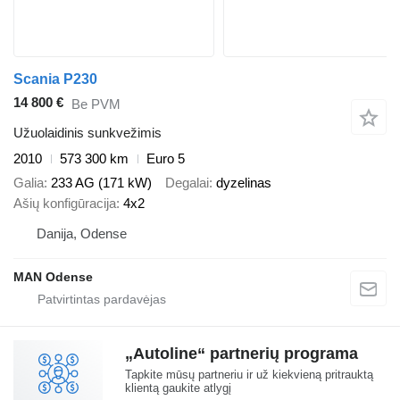
Scania P230
14 800 €
Be PVM
Užuolaidinis sunkvežimis
2010
573 300 km
Euro 5
Galia
233 AG (171 kW)
Degalai
dyzelinas
Ašių konfigūracija
4x2
Danija, Odense
MAN Odense
„Autoline“ partnerių programa
Tapkite mūsų partneriu ir už kiekvieną pritrauktą
klientą gaukite atlygį