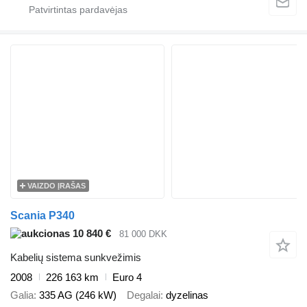
VAIZDO ĮRAŠAS
Scania P340
10 840 €
81 000 DKK
Kabelių sistema sunkvežimis
2008
226 163 km
Euro 4
Galia
335 AG (246 kW)
Degalai
dyzelinas