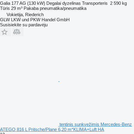
Galia
177 AG (130 kW)
Degalai
dyzelinas
Transporteris
2 590 kg
Tūris
29 m³
Pakaba
pneumatika/pneumatika
Vokietija, Riederich
GLW LKW und PKW Handel GmbH
Susisiekite su pardavėju
tentinis sunkvežimis Mercedes-Benz
ATEGO 816 L Pritsche/Plane 6,20 m*KLIMA+Luft HA