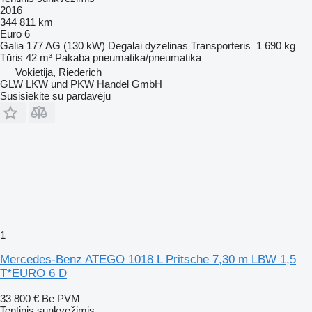
2016
344 811 km
Euro 6
Galia
177 AG (130 kW)
Degalai
dyzelinas
Transporteris
1 690 kg
Tūris
42 m³
Pakaba
pneumatika/pneumatika
Vokietija, Riederich
GLW LKW und PKW Handel GmbH
Susisiekite su pardavėju
1
Mercedes-Benz ATEGO 1018 L Pritsche 7,30 m LBW 1,5
T*EURO 6 D
33 800 €
Be PVM
Tentinis sunkvežimis