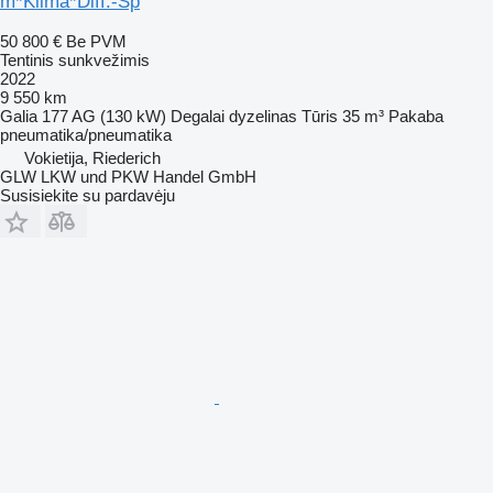
m*Klima*Diff.-Sp
50 800 €
Be PVM
Tentinis sunkvežimis
2022
9 550 km
Galia
177 AG (130 kW)
Degalai
dyzelinas
Tūris
35 m³
Pakaba
pneumatika/pneumatika
Vokietija, Riederich
GLW LKW und PKW Handel GmbH
Susisiekite su pardavėju