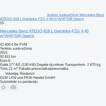
tentinis sunkvežimis Mercedes-Benz
ATEGO 818 L Getränke-FZG 4,40 m*AHK*Diff-Sperre
15
Mercedes-Benz ATEGO 818 L Getränke-FZG 4,40
m*AHK*Diff-Sperre
42 800 €
Be PVM
Tentinis sunkvežimis
2021
92 811 km
Euro 6
Galia
177 AG (130 kW)
Degalai
dyzelinas
Transporteris
2 670 kg
Tūris
21 m³
Pakaba
pneumatika/pneumatika
Vokietija, Riederich
GLW LKW und PKW Handel GmbH
Susisiekite su pardavėju