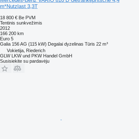
Mercedes-Benz VARIO 816 D Getränkepritsche 4,4
m*Nutzlast 3,3T
18 800 €
Be PVM
Tentinis sunkvežimis
2012
166 200 km
Euro 5
Galia
156 AG (115 kW)
Degalai
dyzelinas
Tūris
22 m³
Vokietija, Riederich
GLW LKW und PKW Handel GmbH
Susisiekite su pardavėju