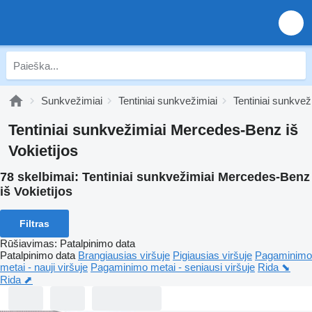
Sunkvežimiai
Tentiniai sunkvežimiai
Tentiniai sunkve
Tentiniai sunkvežimiai Mercedes-Benz iš
Vokietijos
78 skelbimai:
Tentiniai sunkvežimiai Mercedes-Benz
iš Vokietijos
Filtras
Rūšiavimas
:
Patalpinimo data
Patalpinimo data
Brangiausias viršuje
Pigiausias viršuje
Pagaminimo
metai - nauji viršuje
Pagaminimo metai - seniausi viršuje
Rida ⬊
Rida ⬈