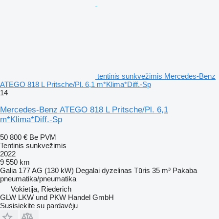
tentinis sunkvežimis Mercedes-Benz
ATEGO 818 L Pritsche/Pl. 6,1 m*Klima*Diff.-Sp
14
Mercedes-Benz ATEGO 818 L Pritsche/Pl. 6,1
m*Klima*Diff.-Sp
50 800 €
Be PVM
Tentinis sunkvežimis
2022
9 550 km
Galia
177 AG (130 kW)
Degalai
dyzelinas
Tūris
35 m³
Pakaba
pneumatika/pneumatika
Vokietija, Riederich
GLW LKW und PKW Handel GmbH
Susisiekite su pardavėju