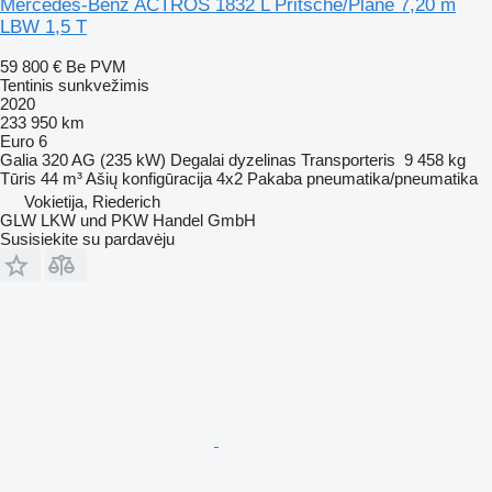
Mercedes-Benz ACTROS 1832 L Pritsche/Plane 7,20 m
LBW 1,5 T
59 800 €
Be PVM
Tentinis sunkvežimis
2020
233 950 km
Euro 6
Galia
320 AG (235 kW)
Degalai
dyzelinas
Transporteris
9 458 kg
Tūris
44 m³
Ašių konfigūracija
4x2
Pakaba
pneumatika/pneumatika
Vokietija, Riederich
GLW LKW und PKW Handel GmbH
Susisiekite su pardavėju