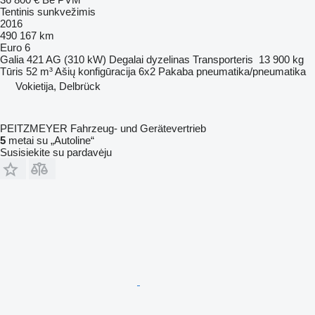
Tentinis sunkvežimis
2016
490 167 km
Euro 6
Galia
421 AG (310 kW)
Degalai
dyzelinas
Transporteris
13 900 kg
Tūris
52 m³
Ašių konfigūracija
6x2
Pakaba
pneumatika/pneumatika
Vokietija, Delbrück
PEITZMEYER Fahrzeug- und Gerätevertrieb
5
metai su „Autoline“
Susisiekite su pardavėju