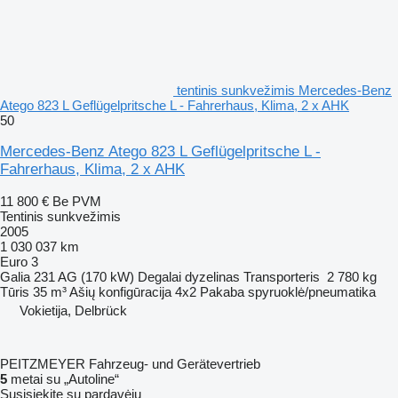
tentinis sunkvežimis Mercedes-Benz
Atego 823 L Geflügelpritsche L - Fahrerhaus, Klima, 2 x AHK
50
Mercedes-Benz Atego 823 L Geflügelpritsche L -
Fahrerhaus, Klima, 2 x AHK
11 800 €
Be PVM
Tentinis sunkvežimis
2005
1 030 037 km
Euro 3
Galia
231 AG (170 kW)
Degalai
dyzelinas
Transporteris
2 780 kg
Tūris
35 m³
Ašių konfigūracija
4x2
Pakaba
spyruoklė/pneumatika
Vokietija, Delbrück
PEITZMEYER Fahrzeug- und Gerätevertrieb
5
metai su „Autoline“
Susisiekite su pardavėju