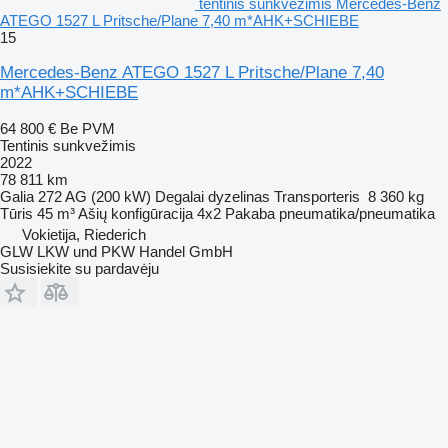
tentinis sunkvežimis Mercedes-Benz
ATEGO 1527 L Pritsche/Plane 7,40 m*AHK+SCHIEBE
15
Mercedes-Benz ATEGO 1527 L Pritsche/Plane 7,40
m*AHK+SCHIEBE
64 800 €
Be PVM
Tentinis sunkvežimis
2022
78 811 km
Galia
272 AG (200 kW)
Degalai
dyzelinas
Transporteris
8 360 kg
Tūris
45 m³
Ašių konfigūracija
4x2
Pakaba
pneumatika/pneumatika
Vokietija, Riederich
GLW LKW und PKW Handel GmbH
Susisiekite su pardavėju