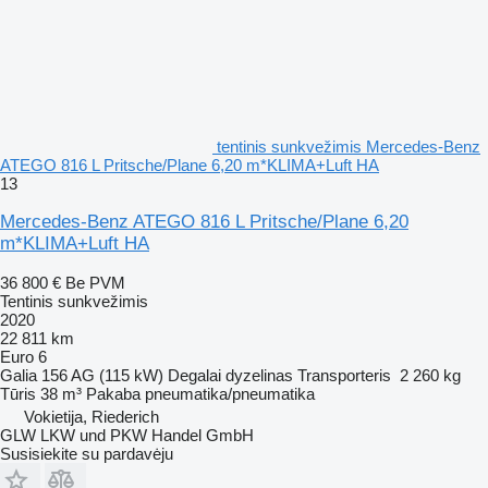
tentinis sunkvežimis Mercedes-Benz
ATEGO 816 L Pritsche/Plane 6,20 m*KLIMA+Luft HA
13
Mercedes-Benz ATEGO 816 L Pritsche/Plane 6,20
m*KLIMA+Luft HA
36 800 €
Be PVM
Tentinis sunkvežimis
2020
22 811 km
Euro 6
Galia
156 AG (115 kW)
Degalai
dyzelinas
Transporteris
2 260 kg
Tūris
38 m³
Pakaba
pneumatika/pneumatika
Vokietija, Riederich
GLW LKW und PKW Handel GmbH
Susisiekite su pardavėju