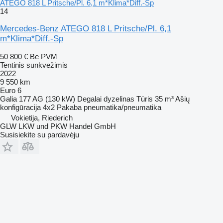
ATEGO 818 L Pritsche/Pl. 6,1 m*Klima*Diff.-Sp
14
Mercedes-Benz ATEGO 818 L Pritsche/Pl. 6,1
m*Klima*Diff.-Sp
50 800 €
Be PVM
Tentinis sunkvežimis
2022
9 550 km
Euro 6
Galia
177 AG (130 kW)
Degalai
dyzelinas
Tūris
35 m³
Ašių
konfigūracija
4x2
Pakaba
pneumatika/pneumatika
Vokietija, Riederich
GLW LKW und PKW Handel GmbH
Susisiekite su pardavėju