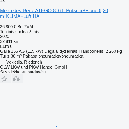
13
Mercedes-Benz ATEGO 816 L Pritsche/Plane 6,20
m*KLIMA+Luft HA
36 800 €
Be PVM
Tentinis sunkvežimis
2020
22 811 km
Euro 6
Galia
156 AG (115 kW)
Degalai
dyzelinas
Transporteris
2 260 kg
Tūris
38 m³
Pakaba
pneumatika/pneumatika
Vokietija, Riederich
GLW LKW und PKW Handel GmbH
Susisiekite su pardavėju