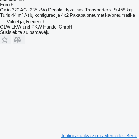
Euro 6
Galia
320 AG (235 kW)
Degalai
dyzelinas
Transporteris
9 458 kg
Tūris
44 m³
Ašių konfigūracija
4x2
Pakaba
pneumatika/pneumatika
Vokietija, Riederich
GLW LKW und PKW Handel GmbH
Susisiekite su pardavėju
tentinis sunkvežimis Mercedes-Benz