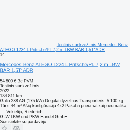
tentinis sunkvežimis Mercedes-Benz
ATEGO 1224 L Pritsche/Pl. 7,2 m LBW BÄR 1,5T*ADR
14
Mercedes-Benz ATEGO 1224 L Pritsche/Pl. 7,2 m LBW
BÄR 1,5T*ADR
54 800 €
Be PVM
Tentinis sunkvežimis
2022
134 811 km
Galia
238 AG (175 kW)
Degalai
dyzelinas
Transporteris
5 100 kg
Tūris
44 m³
Ašių konfigūracija
4x2
Pakaba
pneumatika/pneumatika
Vokietija, Riederich
GLW LKW und PKW Handel GmbH
Susisiekite su pardavėju