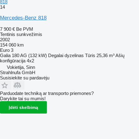
818
14
Mercedes-Benz 818
7 900 €
Be PVM
Tentinis sunkvežimis
2002
154 060 km
Euro 3
Galia
180 AG (132 kW)
Degalai
dyzelinas
Tūris
25,36 m³
Ašių
konfigūracija
4x2
Vokietija, Sinn
Strahlnufa GmbH
Susisiekite su pardavėju
Parduodate techniką ar transporto priemones?
Darykite tai su mumis!
Įdėti skelbimą