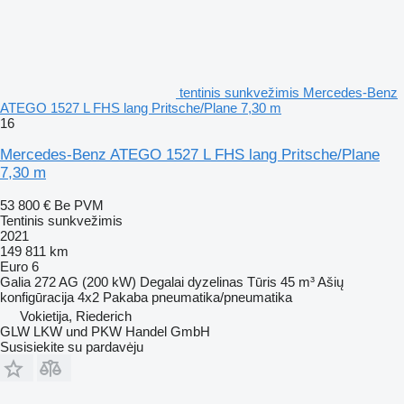
tentinis sunkvežimis Mercedes-Benz
ATEGO 1527 L FHS lang Pritsche/Plane 7,30 m
16
Mercedes-Benz ATEGO 1527 L FHS lang Pritsche/Plane
7,30 m
53 800 €
Be PVM
Tentinis sunkvežimis
2021
149 811 km
Euro 6
Galia
272 AG (200 kW)
Degalai
dyzelinas
Tūris
45 m³
Ašių
konfigūracija
4x2
Pakaba
pneumatika/pneumatika
Vokietija, Riederich
GLW LKW und PKW Handel GmbH
Susisiekite su pardavėju